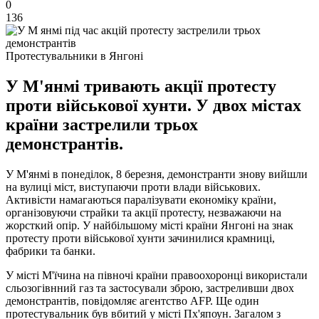
0
136
Протестувальники в Янгоні
У М'янмі тривають акції протесту
проти військової хунти. У двох містах
країни застрелили трьох
демонстрантів.
У М'янмі в понеділок, 8 березня, демонстранти знову вийшли
на вулиці міст, виступаючи проти влади військових.
Активісти намагаються паралізувати економіку країни,
організовуючи страйки та акції протесту, незважаючи на
жорсткий опір. У найбільшому місті країни Янгоні на знак
протесту проти військової хунти зачинилися крамниці,
фабрики та банки.
У місті М'їчина на півночі країни правоохоронці використали
сльозогівнний газ та застосували зброю, застреливши двох
демонстрантів, повідомляє агентство AFP. Ще один
протестувальник був вбитий у місті Пх'япоун. Загалом з