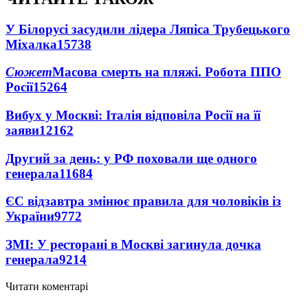
У Білорусі засудили лідера Ляпіса Трубецького
Міхалка
15738
Сюжет
Масова смерть на пляжі. Робота ППО
Росії
15264
Вибух у Москві: Італія відповіла Росії на її
заяви
12162
Другий за день: у РФ поховали ще одного
генерала
11684
ЄС відзавтра змінює правила для чоловіків із
України
9772
ЗМІ: У ресторані в Москві загинула дочка
генерала
9214
Читати коментарі