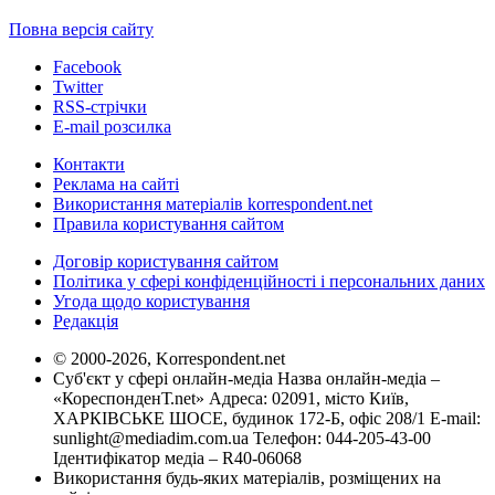
Повна версія сайту
Facebook
Twitter
RSS-стрічки
E-mail розсилка
Контакти
Реклама на сайті
Використання матеріалів korrespondent.net
Правила користування сайтом
Договір користування сайтом
Політика у сфері конфіденційності і персональних даних
Угода щодо користування
Редакція
© 2000-2026, Korrespondent.net
Суб'єкт у сфері онлайн-медіа Назва онлайн-медіа –
«КореспонденТ.net» Адреса: 02091, місто Київ,
ХАРКІВСЬКЕ ШОСЕ, будинок 172-Б, офіс 208/1 E-mail:
sunlight@mediadim.com.ua
Телефон: 044-205-43-00
Ідентифікатор медіа – R40-06068
Використання будь-яких матеріалів, розміщених на