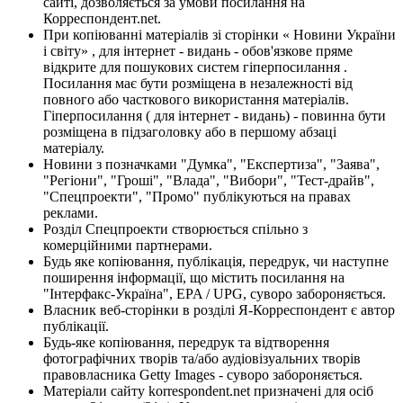
сайті, дозволяється за умови посилання на
Корреспондент.net.
При копіюванні матеріалів зі сторінки « Новини України
і світу» , для інтернет - видань - обов'язкове пряме
відкрите для пошукових систем гіперпосилання .
Посилання має бути розміщена в незалежності від
повного або часткового використання матеріалів.
Гіперпосилання ( для інтернет - видань) - повинна бути
розміщена в підзаголовку або в першому абзаці
матеріалу.
Новини з позначками "Думка", "Експертиза", "Заява",
"Регіони", "Гроші", "Влада", "Вибори", "Тест-драйв",
"Спецпроекти", "Промо" публікуються на правах
реклами.
Розділ Спецпроекти створюється спільно з
комерційними партнерами.
Будь яке копіювання, публікація, передрук, чи наступне
поширення інформації, що містить посилання на
"Інтерфакс-Україна", EPA / UPG, суворо забороняється.
Власник веб-сторінки в розділі Я-Корреспондент є автор
публікації.
Будь-яке копіювання, передрук та відтворення
фотографічних творів та/або аудіовізуальних творів
правовласника Getty Images - суворо забороняється.
Матеріали сайту korrespondent.net призначені для осіб