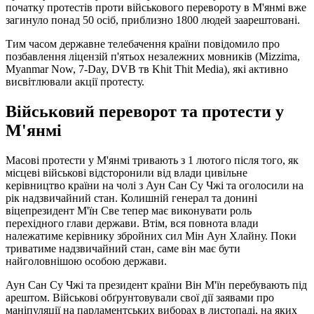
початку протестів проти військового перевороту в М'янмі вже
загинуло понад 50 осіб, приблизно 1800 людей заарештовані.
Тим часом державне телебачення країни повідомило про
позбавлення ліцензій п'ятьох незалежних мовників (Mizzima,
Myanmar Now, 7-Day, DVB тв Khit Thit Media), які активно
висвітлювали акції протесту.
Військовий переворот та протести у
М'янмі
Масові протести у М'янмі тривають з 1 лютого після того, як
місцеві військові відсторонили від влади цивільне
керівництво країни на чолі з Аун Сан Су Чжі та оголосили на
рік надзвичайний стан. Колишній генерал та донині
віцепрезидент М'їн Све тепер має виконувати роль
перехідного глави держави. Втім, вся повнота влади
належатиме керівнику збройних сил Мін Аун Хлайну. Поки
триватиме надзвичайний стан, саме він має бути
найголовнішою особою держави.
Аун Сан Су Чжі та президент країни Він М'їн перебувають під
арештом. Військові обґрунтовували свої дії заявами про
маніпуляції на парламентських виборах в листопаді, на яких