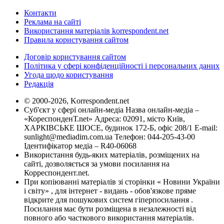
Контакти
Реклама на сайті
Використання матеріалів korrespondent.net
Правила користування сайтом
Договір користування сайтом
Політика у сфері конфіденційності і персональних даних
Угода щодо користування
Редакція
© 2000-2026, Korrespondent.net
Суб'єкт у сфері онлайн-медіа Назва онлайн-медіа –
«КореспонденТ.net» Адреса: 02091, місто Київ,
ХАРКІВСЬКЕ ШОСЕ, будинок 172-Б, офіс 208/1 E-mail:
sunlight@mediadim.com.ua
Телефон: 044-205-43-00
Ідентифікатор медіа – R40-06068
Використання будь-яких матеріалів, розміщених на
сайті, дозволяється за умови посилання на
Корреспондент.net.
При копіюванні матеріалів зі сторінки « Новини України
і світу» , для інтернет - видань - обов'язкове пряме
відкрите для пошукових систем гіперпосилання .
Посилання має бути розміщена в незалежності від
повного або часткового використання матеріалів.