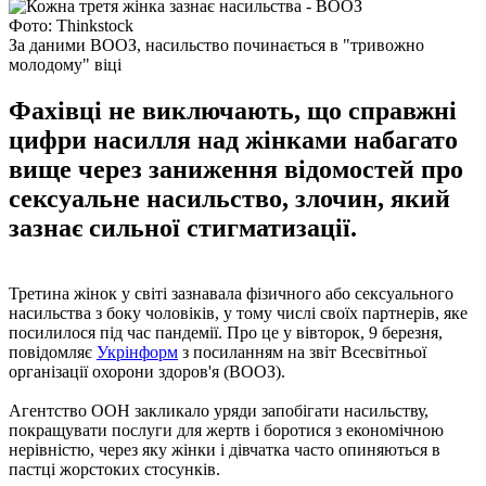
Фото: Thinkstock
За даними ВООЗ, насильство починається в "тривожно
молодому" віці
Фахівці не виключають, що справжні
цифри насилля над жінками набагато
вище через заниження відомостей про
сексуальне насильство, злочин, який
зазнає сильної стигматизації.
Третина жінок у світі зазнавала фізичного або сексуального
насильства з боку чоловіків, у тому числі своїх партнерів, яке
посилилося під час пандемії. Про це у вівторок, 9 березня,
повідомляє
Укрінформ
з посиланням на звіт Всесвітньої
організації охорони здоров'я (ВООЗ).
Агентство ООН закликало уряди запобігати насильству,
покращувати послуги для жертв і боротися з економічною
нерівністю, через яку жінки і дівчатка часто опиняються в
пастці жорстоких стосунків.