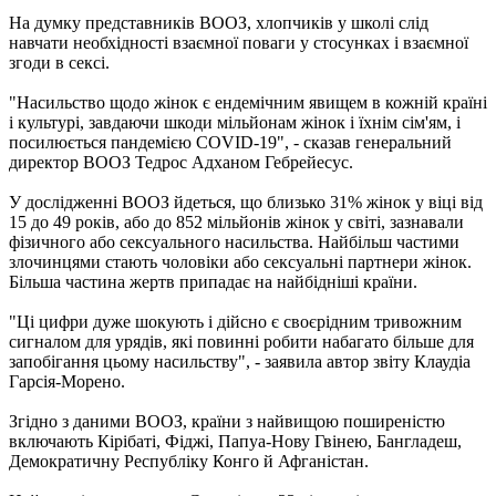
На думку представників ВООЗ, хлопчиків у школі слід
навчати необхідності взаємної поваги у стосунках і взаємної
згоди в сексі.
"Насильство щодо жінок є ендемічним явищем в кожній країні
і культурі, завдаючи шкоди мільйонам жінок і їхнім сім'ям, і
посилюється пандемією COVID-19", - сказав генеральний
директор ВООЗ Тедрос Адханом Гебрейесус.
У дослідженні ВООЗ йдеться, що близько 31% жінок у віці від
15 до 49 років, або до 852 мільйонів жінок у світі, зазнавали
фізичного або сексуального насильства. Найбільш частими
злочинцями стають чоловіки або сексуальні партнери жінок.
Більша частина жертв припадає на найбідніші країни.
"Ці цифри дуже шокують і дійсно є своєрідним тривожним
сигналом для урядів, які повинні робити набагато більше для
запобігання цьому насильству", - заявила автор звіту Клаудіа
Гарсія-Морено.
Згідно з даними ВООЗ, країни з найвищою поширеністю
включають Кірібаті, Фіджі, Папуа-Нову Гвінею, Бангладеш,
Демократичну Республіку Конго й Афганістан.