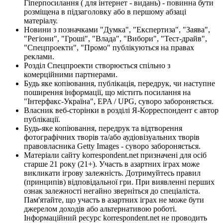
Гіперпосилання ( для інтернет - видань) - повинна бути
розміщена в підзаголовку або в першому абзаці
матеріалу.
Новини з позначками "Думка", "Експертиза", "Заява",
"Регіони", "Гроші", "Влада", "Вибори", "Тест-драйв",
"Спецпроекти", "Промо" публікуються на правах
реклами.
Розділ Спецпроекти створюється спільно з
комерційними партнерами.
Будь яке копіювання, публікація, передрук, чи наступне
поширення інформації, що містить посилання на
"Інтерфакс-Україна", EPA / UPG, суворо забороняється.
Власник веб-сторінки в розділі Я-Корреспондент є автор
публікації.
Будь-яке копіювання, передрук та відтворення
фотографічних творів та/або аудіовізуальних творів
правовласника Getty Images - суворо забороняється.
Матеріали сайту korrespondent.net призначені для осіб
старше 21 року (21+). Участь в азартних іграх може
викликати ігрову залежність. Дотримуйтесь правил
(принципів) відповідальної гри. При виявленні перших
ознак залежності негайно зверніться до спеціаліста.
Пам'ятайте, що участь в азартних іграх не може бути
джерелом доходів або альтернативою роботі.
Інформаційний ресурс korrespondent.net не проводить