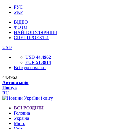
РУС
УКР
ВІДЕО
ФОТО
НАЙПОПУЛЯРНІШІ
СПЕЦПРОЕКТИ
USD
USD
44.4962
EUR
51.3814
Всі курси валют
44.4962
Авторизація
Пошук
RU
ВСІ РОЗДІЛИ
Головна
Україна
Місто
Світ