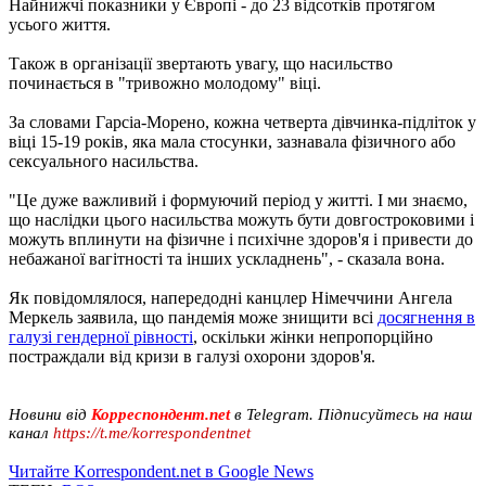
Найнижчі показники у Європі - до 23 відсотків протягом
усього життя.
Також в організації звертають увагу, що насильство
починається в "тривожно молодому" віці.
За словами Гарсіа-Морено, кожна четверта дівчинка-підліток у
віці 15-19 років, яка мала стосунки, зазнавала фізичного або
сексуального насильства.
"Це дуже важливий і формуючий період у житті. І ми знаємо,
що наслідки цього насильства можуть бути довгостроковими і
можуть вплинути на фізичне і психічне здоров'я і привести до
небажаної вагітності та інших ускладнень", - сказала вона.
Як повідомлялося, напередодні канцлер Німеччини Ангела
Меркель заявила, що пандемія може знищити всі
досягнення в
галузі гендерної рівності
, оскільки жінки непропорційно
постраждали від кризи в галузі охорони здоров'я.
Новини від
Корреспондент.net
в Telegram. Підписуйтесь на наш
канал
https://t.me/korrespondentnet
Читайте Korrespondent.net в Google News