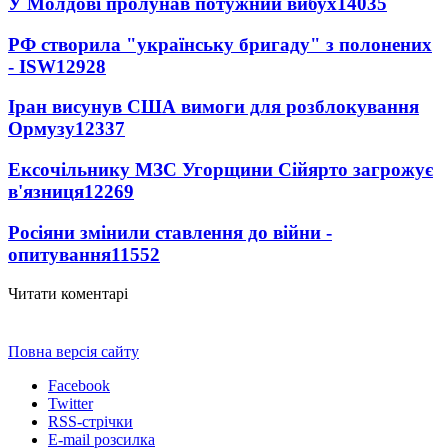
У Молдові пролунав потужний вибух
14035
РФ створила "українську бригаду" з полонених
- ISW
12928
Іран висунув США вимоги для розблокування
Ормузу
12337
Ексочільнику МЗС Угорщини Сійярто загрожує
в'язниця
12269
Росіяни змінили ставлення до війни -
опитування
11552
Читати коментарі
Повна версія сайту
Facebook
Twitter
RSS-стрічки
E-mail розсилка