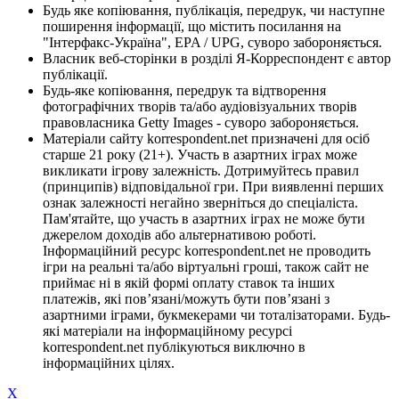
Будь яке копіювання, публікація, передрук, чи наступне
поширення інформації, що містить посилання на
"Інтерфакс-Україна", EPA / UPG, суворо забороняється.
Власник веб-сторінки в розділі Я-Корреспондент є автор
публікації.
Будь-яке копіювання, передрук та відтворення
фотографічних творів та/або аудіовізуальних творів
правовласника Getty Images - суворо забороняється.
Матеріали сайту korrespondent.net призначені для осіб
старше 21 року (21+). Участь в азартних іграх може
викликати ігрову залежність. Дотримуйтесь правил
(принципів) відповідальної гри. При виявленні перших
ознак залежності негайно зверніться до спеціаліста.
Пам'ятайте, що участь в азартних іграх не може бути
джерелом доходів або альтернативою роботі.
Інформаційний ресурс korrespondent.net не проводить
ігри на реальні та/або віртуальні гроші, також сайт не
приймає ні в якій формі оплату ставок та інших
платежів, які пов’язані/можуть бути пов’язані з
азартними іграми, букмекерами чи тоталізаторами. Будь-
які матеріали на інформаційному ресурсі
korrespondent.net публікуються виключно в
інформаційних цілях.
X