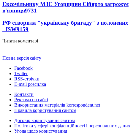
Ексочільнику МЗС Угорщини Сійярто загрожує
в'язниця
9731
РФ створила "українську бригаду" з полонених
- ISW
9159
Читати коментарі
Повна версія сайту
Facebook
Twitter
RSS-стрічки
E-mail розсилка
Контакти
Реклама на сайті
Використання матеріалів korrespondent.net
Правила користування сайтом
Договір користування сайтом
Політика у сфері конфіденційності і персональних даних
Угода щодо користування