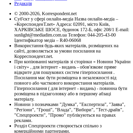
Редакція
© 2000-2026, Korrespondent.net
Суб'єкт у сфері онлайн-медіа Назва онлайн-медіа –
«КореспонденТ.net» Адреса: 02091, місто Київ,
ХАРКІВСЬКЕ ШОСЕ, будинок 172-Б, офіс 208/1 E-mail:
sunlight@mediadim.com.ua
Телефон: 044-205-43-00
Ідентифікатор медіа – R40-06068
Використання будь-яких матеріалів, розміщених на
сайті, дозволяється за умови посилання на
Корреспондент.net.
При копіюванні матеріалів зі сторінки « Новини України
і світу» , для інтернет - видань - обов'язкове пряме
відкрите для пошукових систем гіперпосилання .
Посилання має бути розміщена в незалежності від
повного або часткового використання матеріалів.
Гіперпосилання ( для інтернет - видань) - повинна бути
розміщена в підзаголовку або в першому абзаці
матеріалу.
Новини з позначками "Думка", "Експертиза", "Заява",
"Регіони", "Гроші", "Влада", "Вибори", "Тест-драйв",
"Спецпроекти", "Промо" публікуються на правах
реклами.
Розділ Спецпроекти створюється спільно з
комерційними партнерами.