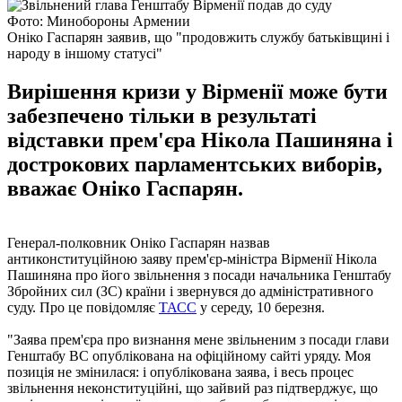
Фото: Минобороны Армении
Оніко Гаспарян заявив, що "продовжить службу батьківщині і
народу в іншому статусі"
Вирішення кризи у Вірменії може бути
забезпечено тільки в результаті
відставки прем'єра Нікола Пашиняна і
дострокових парламентських виборів,
вважає Оніко Гаспарян.
Генерал-полковник Оніко Гаспарян назвав
антиконституційною заяву прем'єр-міністра Вірменії Нікола
Пашиняна про його звільнення з посади начальника Генштабу
Збройних сил (ЗС) країни і звернувся до адміністративного
суду. Про це повідомляє
ТАСС
у середу, 10 березня.
"Заява прем'єра про визнання мене звільненим з посади глави
Генштабу ВС опублікована на офіційному сайті уряду. Моя
позиція не змінилася: і опублікована заява, і весь процес
звільнення неконституційні, що зайвий раз підтверджує, що