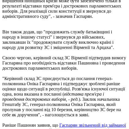
вирішення нинішньої кризи може бути забезпечено тільки в
результаті відставки прем'єра і дострокових парламентських
виборів. Для реалізації сили конституції я звернувся до
адміністративного суду", - зазначив Гаспарян.
Він також додав, що "продовжить службу батьківщині і
народу в іншому статусі" і звернувся до військових,
закликавши їх "продовжувати службу виключно країні і
народу для розвитку ЗС і зміцненні Вірменії та Арцаха".
Своєю чергою, керівний склад ЗС Вірменії підтвердив вимогу
Гаспаряна про необхідність відставки Пашиняна і проведення
дострокових парламентських виборів.
"Керівний склад ЗС приєднується до послання генерал-
полковника Оніка Гаспаряна і підтверджує зроблені раніше
оцінки щодо ситуації в республіці. Розв'язка існуючої ситуації
одна, вона вказана в посланні (
відставка прем'єра і
проведення дострокових виборів, - ред.
). Заклик начальника
Генштабу ЗС, генерал-полковника Оніка Гаспаряна, який
пролунав у посланні від 10 березня, керівництво ЗС бере на
себе як доручення", - наголошується в заяві.
Раніше Пашинян заявив, що
Гаспарян звільнений від займаної