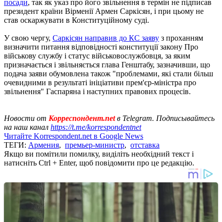
посади
, так як указ про його звільнення в термін не підписав
президент країни Вірменії Армен Саркісян, і при цьому не
став оскаржувати в Конституційному суді.
У свою чергу,
Саркісян направив до КС заяву
з проханням
визначити питання відповідності конституції закону Про
військову службу і статус військовослужбовця, за яким
призначається і звільняється глава Генштабу, зазначивши, що
подача заяви обумовлена ​​також "проблемами, які стали більш
очевидними в результаті ініціативи прем'єр-міністра про
звільнення" Гаспаряна і наступних правових процесів.
Новости от
Корреспондент.net
в Telegram. Подписывайтесь
на наш канал
https://t.me/korrespondentnet
Читайте Korrespondent.net в Google News
ТЕГИ:
Армения
,
премьер-министр
,
отставка
Якщо ви помітили помилку, виділіть необхідний текст і
натисніть Ctrl + Enter, щоб повідомити про це редакцію.