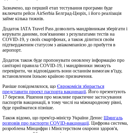
Зазначено, що перший етап тестування програми буде
включати рейси AirSerbia Белград-Цюріх, і його реалізація
займе кілька тижнів.
Додаток IATA Travel Pass дозволить мандрівникам зберігати і
керувати даними, пов'язаними з результатами тестів на
COVID-19, у своїх смартфонах, а також ділитися своїм
підтвердженим статусом з авіакомпанією до прибуття в
аеропорт.
Додаток також буде пропонувати оновлену інформацію про
санітарні правила COVID-19, і мандрівники зможуть
перевірити, чи відповідають вони останнім вимогам в'їзду,
встановленим їхньою країною призначення.
Раніше повідомлялося, що
Єврокомісія збирається
представити проект паспорта вакцинації
. Його презентують
17 березня. Рішення про можливе практичне застосування
паспортів вакцинації, в тому числі на міжнародному рівні,
буде прийматися пізніше.
Також відомо, що прем'єр-міністр України Денис
Шмигаль
розповів про паспорти COVID-вакцинації
. Цифрова система,
розроблена Мінцифри і Міністерством охорони здоров'я,