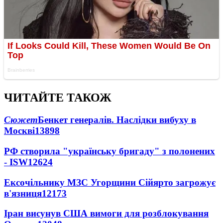
ЧИТАЙТЕ ТАКОЖ
Сюжет
Бенкет генералів. Наслідки вибуху в
Москві
13898
РФ створила "українську бригаду" з полонених
- ISW
12624
Ексочільнику МЗС Угорщини Сійярто загрожує
в'язниця
12173
Іран висунув США вимоги для розблокування