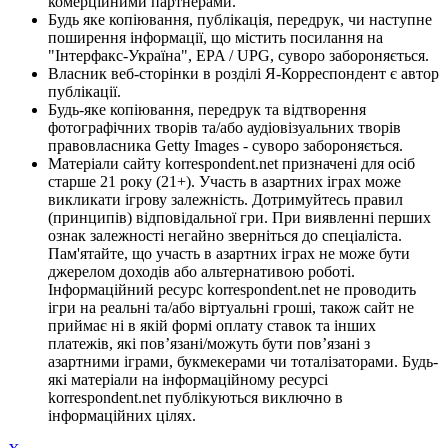
комерційними партнерами.
Будь яке копіювання, публікація, передрук, чи наступне
поширення інформації, що містить посилання на
"Інтерфакс-Україна", EPA / UPG, суворо забороняється.
Власник веб-сторінки в розділі Я-Корреспондент є автор
публікації.
Будь-яке копіювання, передрук та відтворення
фотографічних творів та/або аудіовізуальних творів
правовласника Getty Images - суворо забороняється.
Матеріали сайту korrespondent.net призначені для осіб
старше 21 року (21+). Участь в азартних іграх може
викликати ігрову залежність. Дотримуйтесь правил
(принципів) відповідальної гри. При виявленні перших
ознак залежності негайно зверніться до спеціаліста.
Пам'ятайте, що участь в азартних іграх не може бути
джерелом доходів або альтернативою роботі.
Інформаційний ресурс korrespondent.net не проводить
ігри на реальні та/або віртуальні гроші, також сайт не
приймає ні в якій формі оплату ставок та інших
платежів, які пов’язані/можуть бути пов’язані з
азартними іграми, букмекерами чи тоталізаторами. Будь-
які матеріали на інформаційному ресурсі
korrespondent.net публікуються виключно в
інформаційних цілях.