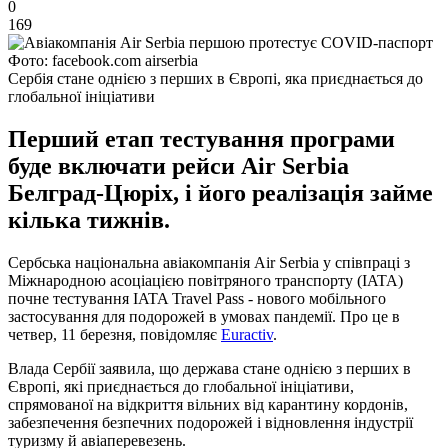
0
169
Фото: facebook.com airserbia
Сербія стане однією з перших в Європі, яка приєднається до
глобальної ініціативи
Перший етап тестування програми
буде включати рейси Air Serbia
Белград-Цюріх, і його реалізація займе
кілька тижнів.
Сербська національна авіакомпанія Air Serbia у співпраці з
Міжнародною асоціацією повітряного транспорту (IATA)
почне тестування IATA Travel Pass - нового мобільного
застосування для подорожей в умовах пандемії. Про це в
четвер, 11 березня, повідомляє
Euractiv
.
Влада Сербії заявила, що держава стане однією з перших в
Європі, які приєднається до глобальної ініціативи,
спрямованої на відкриття вільних від карантину кордонів,
забезпечення безпечних подорожей і відновлення індустрії
туризму й авіаперевезень.