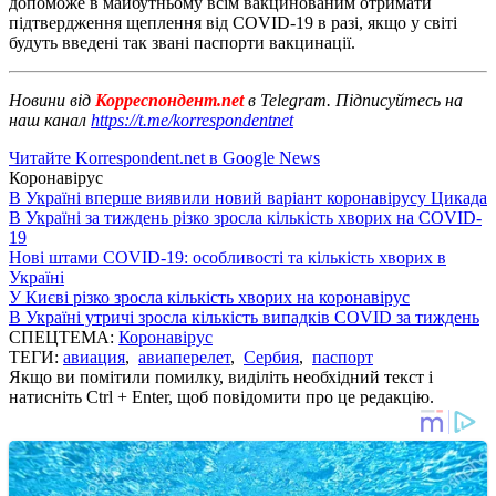
допоможе в майбутньому всім вакцинованим отримати
підтвердження щеплення від COVID-19 в разі, якщо у світі
будуть введені так звані паспорти вакцинації.
Новини від
Корреспондент.net
в Telegram. Підписуйтесь на
наш канал
https://t.me/korrespondentnet
Читайте Korrespondent.net в Google News
Коронавірус
В Україні вперше виявили новий варіант коронавірусу Цикада
В Україні за тиждень різко зросла кількість хворих на COVID-
19
Нові штами COVID-19: особливості та кількість хворих в
Україні
У Києві різко зросла кількість хворих на коронавірус
В Україні утричі зросла кількість випадків COVID за тиждень
СПЕЦТЕМА:
Коронавірус
ТЕГИ:
авиация
,
авиаперелет
,
Сербия
,
паспорт
Якщо ви помітили помилку, виділіть необхідний текст і
натисніть Ctrl + Enter, щоб повідомити про це редакцію.