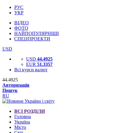
РУС
УКР
ВІДЕО
ФОТО
НАЙПОПУЛЯРНІШІ
СПЕЦПРОЕКТИ
USD
USD
44.4925
EUR
51.3357
Всі курси валют
44.4925
Авторизація
Пошук
RU
ВСІ РОЗДІЛИ
Головна
Україна
Місто
Світ