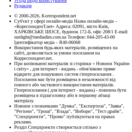
Угода щодо користування
Редакція
© 2000-2026, Korrespondent.net
Суб'єкт у сфері онлайн-медіа Назва онлайн-медіа –
«КореспонденТ.net» Адреса: 02091, місто Київ,
ХАРКІВСЬКЕ ШОСЕ, будинок 172-Б, офіс 208/1 E-mail:
sunlight@mediadim.com.ua
Телефон: 044-205-43-00
Ідентифікатор медіа – R40-06068
Використання будь-яких матеріалів, розміщених на
сайті, дозволяється за умови посилання на
Корреспондент.net.
При копіюванні матеріалів зі сторінки « Новини України
і світу» , для інтернет - видань - обов'язкове пряме
відкрите для пошукових систем гіперпосилання .
Посилання має бути розміщена в незалежності від
повного або часткового використання матеріалів.
Гіперпосилання ( для інтернет - видань) - повинна бути
розміщена в підзаголовку або в першому абзаці
матеріалу.
Новини з позначками "Думка", "Експертиза", "Заява",
"Регіони", "Гроші", "Влада", "Вибори", "Тест-драйв",
"Спецпроекти", "Промо" публікуються на правах
реклами.
Розділ Спецпроекти створюється спільно з