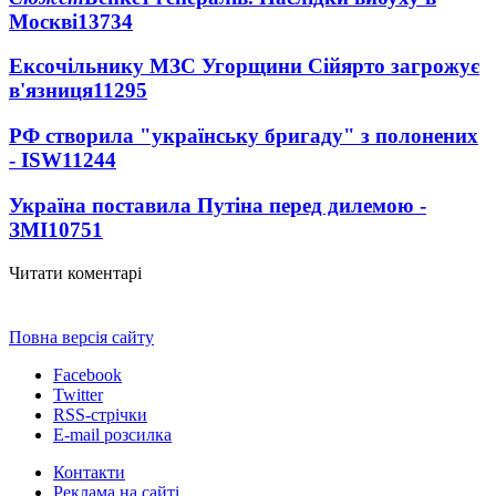
Москві
13734
Ексочільнику МЗС Угорщини Сійярто загрожує
в'язниця
11295
РФ створила "українську бригаду" з полонених
- ISW
11244
Україна поставила Путіна перед дилемою -
ЗМІ
10751
Читати коментарі
Повна версія сайту
Facebook
Twitter
RSS-стрічки
E-mail розсилка
Контакти
Реклама на сайті