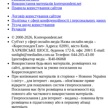
Використання матеріалів korrespondent.net
Правила користування сайтом
Договір користування сайтом
Політика у сфері конфіденційності і персональних даних
Угода щодо користування
Редакція
© 2000-2026, Korrespondent.net
Суб'єкт у сфері онлайн-медіа Назва онлайн-медіа –
«КореспонденТ.net» Адреса: 02091, місто Київ,
ХАРКІВСЬКЕ ШОСЕ, будинок 172-Б, офіс 208/1 E-mail:
sunlight@mediadim.com.ua
Телефон: 044-205-43-00
Ідентифікатор медіа – R40-06068
Використання будь-яких матеріалів, розміщених на
сайті, дозволяється за умови посилання на
Корреспондент.net.
При копіюванні матеріалів зі сторінки « Новини України
і світу» , для інтернет - видань - обов'язкове пряме
відкрите для пошукових систем гіперпосилання .
Посилання має бути розміщена в незалежності від
повного або часткового використання матеріалів.
Гіперпосилання ( для інтернет - видань) - повинна бути
розміщена в підзаголовку або в першому абзаці
матеріалу.