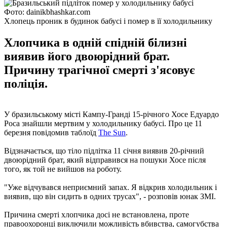
Фото: dainikbhashkar.com
Хлопець проник в будинок бабусі і помер в її холодильнику
Хлопчика в одній спідній білизні
виявив його двоюрідний брат.
Причину трагічної смерті з'ясовує
поліція.
У бразильському місті Кампу-Гранді 15-річного Хосе Едуардо
Роса знайшли мертвим у холодильнику бабусі. Про це 11
березня повідомив таблоїд
The Sun
.
Відзначається, що тіло підлітка 11 січня виявив 20-річний
двоюрідний брат, який відправився на пошуки Хосе після
того, як той не вийшов на роботу.
"Уже відчувався неприємний запах. Я відкрив холодильник і
виявив, що він сидить в одних трусах", - розповів юнак ЗМІ.
Причина смерті хлопчика досі не встановлена, проте
правоохоронці виключили можливість вбивства, самогубства