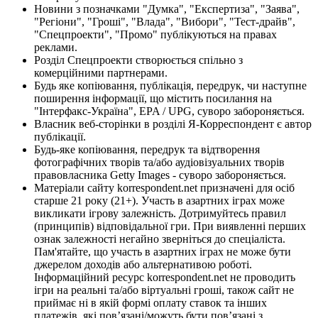
Новини з позначками "Думка", "Експертиза", "Заява",
"Регіони", "Гроші", "Влада", "Вибори", "Тест-драйв",
"Спецпроекти", "Промо" публікуються на правах
реклами.
Розділ Спецпроекти створюється спільно з
комерційними партнерами.
Будь яке копіювання, публікація, передрук, чи наступне
поширення інформації, що містить посилання на
"Інтерфакс-Україна", EPA / UPG, суворо забороняється.
Власник веб-сторінки в розділі Я-Корреспондент є автор
публікації.
Будь-яке копіювання, передрук та відтворення
фотографічних творів та/або аудіовізуальних творів
правовласника Getty Images - суворо забороняється.
Матеріали сайту korrespondent.net призначені для осіб
старше 21 року (21+). Участь в азартних іграх може
викликати ігрову залежність. Дотримуйтесь правил
(принципів) відповідальної гри. При виявленні перших
ознак залежності негайно зверніться до спеціаліста.
Пам'ятайте, що участь в азартних іграх не може бути
джерелом доходів або альтернативою роботі.
Інформаційний ресурс korrespondent.net не проводить
ігри на реальні та/або віртуальні гроші, також сайт не
приймає ні в якій формі оплату ставок та інших
платежів, які пов’язані/можуть бути пов’язані з