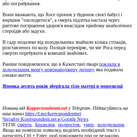
або пограбування.
Вони вважають, що Хосе проник у будинок своєї бабусі і
вирішив "охолодитися", а смерть підлітка настала через
раптове погіршення здоров'я внаслідок прийому анаболічних
стероїдів або задухи.
В саду недалеко від холодильника знайшли кілька стільців,
розставлених по колу. Поліція перевіряє, чи міг Роса перед
смертю перебувати в компанії знайомих.
Раніше повідомлялося, що в Казахстані лікарі
поклали в
холодильник моргу новонароджену дитину
, яка подавала
ознаки життя.
Японка десять років зберігала тіло матері в морозилці
Новини від
Корреспондент.net
у Telegram. Підписуйтесь на
наш канал
https://t.me/korrespondentnet
Читайте Korrespondent.net в Google News
ТЕГИ:
смерть
,
Бразилия
,
подросток
,
умер
,
холодильник
Якщо ви помітили помилку, виділіть необхідний текст і
натисніть Ctrl + Enter, щоб повідомити про це редакцію.