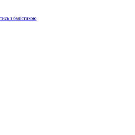
отись з балістикою