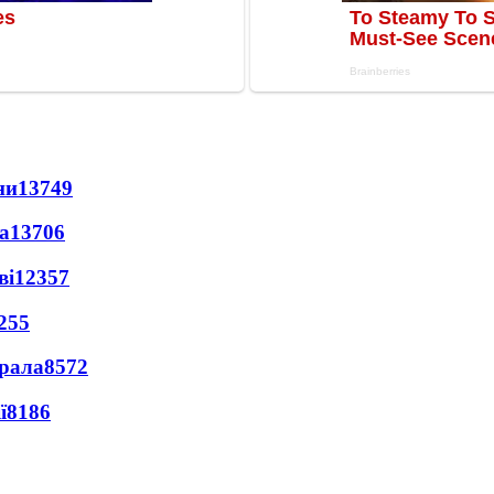
ни
13749
а
13706
ві
12357
255
ерала
8572
ї
8186