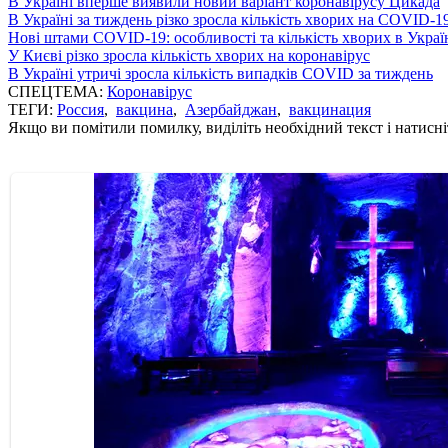
В Україні вперше виявили новий варіант коронавірусу Цикада
В Україні за тиждень різко зросла кількість хворих на COVID-1
Нові штами COVID-19: особливості та кількість хворих в Украї
У Києві різко зросла кількість хворих на коронавірус
В Україні утричі зросла кількість випадків COVID за тиждень
СПЕЦТЕМА:
Коронавірус
ТЕГИ:
Россия
,
вакцина
,
Азербайджан
,
вакцинация
Якщо ви помітили помилку, виділіть необхідний текст і натисніт