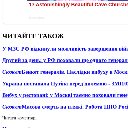
ЧИТАЙТЕ ТАКОЖ
У МЗС РФ відкинули можливість завершення вій
Другий за день: у РФ поховали ще одного генерал
Сюжет
Бенкет генералів. Наслідки вибуху в Моск
Україна поставила Путіна перед дилемою - ЗМІ
10
Вибух у ресторані: у Москві таємно поховали ген
Сюжет
Масова смерть на пляжі. Робота ППО Росі
Читати коментарі