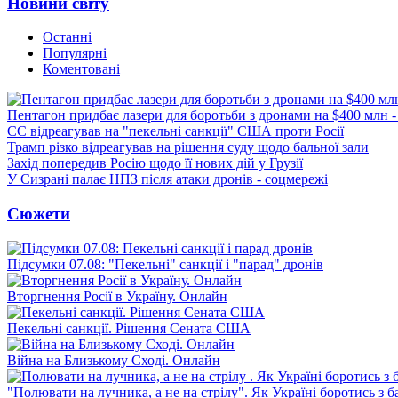
Новини світу
Останні
Популярні
Коментовані
Пентагон придбає лазери для боротьби з дронами на $400 млн -
ЄС відреагував на "пекельні санкції" США проти Росії
Трамп різко відреагував на рішення суду щодо бальної зали
Захід попередив Росію щодо її нових дій у Грузії
У Сизрані палає НПЗ після атаки дронів - соцмережі
Сюжети
Підсумки 07.08: "Пекельні" санкції і "парад" дронів
Вторгнення Росії в Україну. Онлайн
Пекельні санкції. Рішення Сената США
Війна на Близькому Сході. Онлайн
"Полювати на лучника, а не на стрілу". Як Україні боротись з 