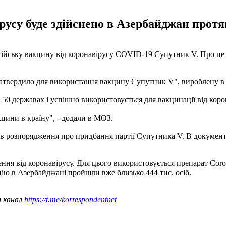
русу буде здійснено в Азербайджан протяг
сійську вакцину від коронавірусу COVID-19 Супутник V. Про це
атвердило для використання вакцину Супутник V", вироблену в Ро
50 державах і успішно використовується для вакцинації від коро
цини в країну", - додали в МОЗ.
в розпорядження про придбання партії Супутника V. В документі
ння від коронавірусу. Для цього використовується препарат Coro
цію в Азербайджані пройшли вже близько 444 тис. осіб.
ш канал
https://t.me/korrespondentnet