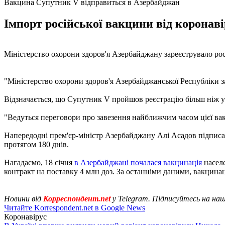
Вакцина Супутник V відправиться в Азербайджан
Імпорт російської вакцини від коронаві
Міністерство охорони здоров'я Азербайджану зареєструвало ро
"Міністерство охорони здоров'я Азербайджанської Республіки з
Відзначається, що Супутник V пройшов реєстрацію більш ніж у 
"Ведуться переговори про завезення найближчим часом цієї вак
Напередодні прем'єр-міністр Азербайджану Алі Асадов підписа
протягом 180 днів.
Нагадаємо, 18 січня
в Азербайджані почалася вакцинація
населе
контракт на поставку 4 млн доз. За останніми даними, вакцина
Новини від
Корреспондент.net
у Telegram. Підписуйтесь на на
Читайте Korrespondent.net в Google News
Коронавірус