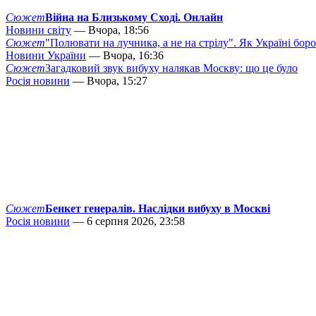
Сюжет
Війна на Близькому Сході. Онлайн
Новини світу
— Вчора, 18:56
Сюжет
"Полювати на лучника, а не на стрілу". Як Україні бор
Новини України
— Вчора, 16:36
Сюжет
Загадковий звук вибуху налякав Москву: що це було
Росія новини
— Вчора, 15:27
Сюжет
Бенкет генералів. Наслідки вибуху в Москві
Росія новини
— 6 серпня 2026, 23:58