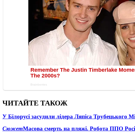
ЧИТАЙТЕ ТАКОЖ
У Білорусі засудили лідера Ляпіса Трубецького М
Сюжет
Масова смерть на пляжі. Робота ППО Росі