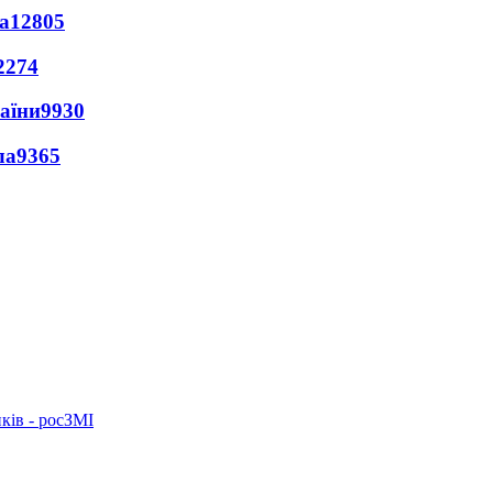
а
12805
2274
раїни
9930
ла
9365
ків - росЗМІ