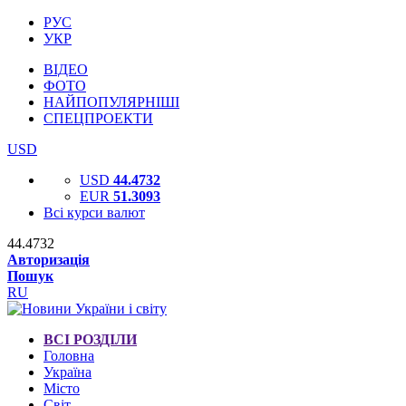
РУС
УКР
ВІДЕО
ФОТО
НАЙПОПУЛЯРНІШІ
СПЕЦПРОЕКТИ
USD
USD
44.4732
EUR
51.3093
Всі курси валют
44.4732
Авторизація
Пошук
RU
ВСІ РОЗДІЛИ
Головна
Україна
Місто
Світ