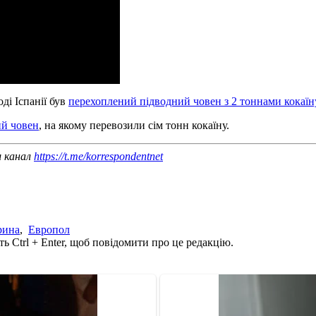
ді Іспанії був
перехоплений підводний човен з 2 тоннами кокаїн
ий човен
, на якому перевозили сім тонн кокаїну.
ш канал
https://t.me/korrespondentnet
рина
,
Европол
ь Ctrl + Enter, щоб повідомити про це редакцію.