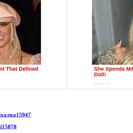
іхалка
15947
ї
15878