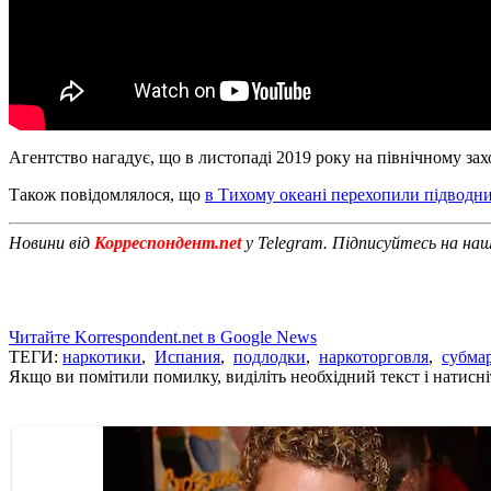
Агентство нагадує, що в листопаді 2019 року на північному захо
Також повідомлялося, що
в Тихому океані перехопили підводн
Новини від
Корреспондент.net
у Telegram. Підписуйтесь на на
Читайте Korrespondent.net в Google News
ТЕГИ:
наркотики
,
Испания
,
подлодки
,
наркоторговля
,
субма
Якщо ви помітили помилку, виділіть необхідний текст і натисніт