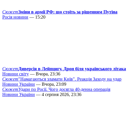
Сюжет
Зміни в армії РФ: що стоїть за рішенням Путіна
Росія новини
— 15:20
Сюжет
Диверсія в Лейпцигу. Дрон біля українського літака
Новини світу
— Вчора, 23:36
Сюжет
"Намагаються зламати Київ". Реакція Заходу на удар
Новини України
— Вчора, 23:09
Сюжет
Удари по Росії. Чого досягла 40-денна операція
Новини України
— 4 серпня 2026, 23:36