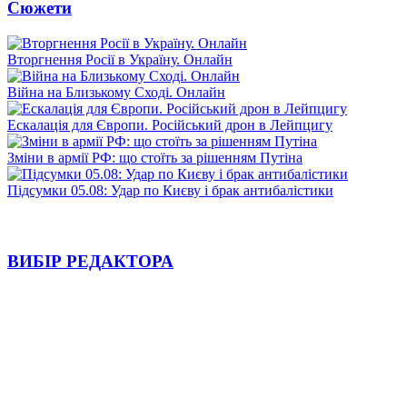
Сюжети
Вторгнення Росії в Україну. Онлайн
Війна на Близькому Сході. Онлайн
Ескалація для Європи. Російський дрон в Лейпцигу
Зміни в армії РФ: що стоїть за рішенням Путіна
Підсумки 05.08: Удар по Києву і брак антибалістики
ВИБІР РЕДАКТОРА