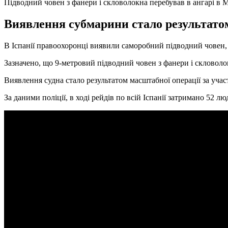
Підводний човен з фанери і скловолокна перебував в ангарі в М
Виявлення субмарини стало результатом
В Іспанії правоохоронці виявили саморобний підводний човен,
Зазначено, що 9-метровий підводний човен з фанери і скловоло
Виявлення судна стало результатом масштабної операції за учас
За даними поліції, в ході рейдів по всій Іспанії затримано 52 