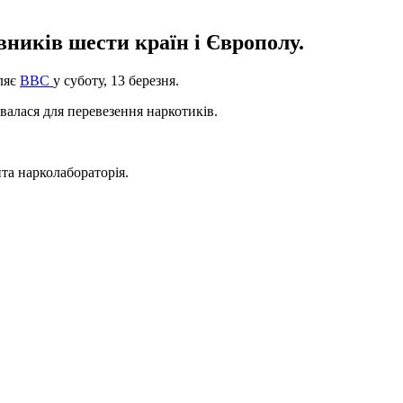
ників шести країн і Європолу.
ляє
ВВС
у суботу, 13 березня.
валася для перевезення наркотиків.
ита нарколабораторія.