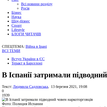
Всі новини розділу
Росія
Бізнес
Наука
Шоу-бізнес
Спорт
Lifestyle
БЛОГИ ЧИТАЧІВ
СПЕЦТЕМА:
Війна в Ірані
ВСІ ТЕМИ
Вступ України в ЄС
Теракт в Барселоні
В Іспанії затримали підводни
Текст:
Людмила Садловська
, 13 березня 2021, 19:08
0
1939
Фото: Полиция Испании