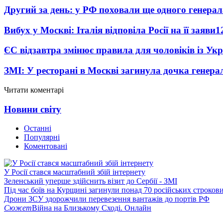
Другий за день: у РФ поховали ще одного генерал
Вибух у Москві: Італія відповіла Росії на її заяви
1
ЄС відзавтра змінює правила для чоловіків із Ук
ЗМІ: У ресторані в Москві загинула дочка генера
Читати коментарі
Новини світу
Останні
Популярні
Коментовані
У Росії стався масштабний збій інтернету
Зеленський уперше здійснить візит до Сербії - ЗМІ
Під час боїв на Курщині загинули понад 70 російських строкови
Дрони ЗСУ здорожчили перевезення вантажів до портів РФ
Сюжет
Війна на Близькому Сході. Онлайн