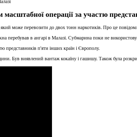
алазі
 масштабної операції за участю представ
 який може перевозити до двох тонн наркотиків. Про це повідом
кна перебував в ангарі в Малазі. Субмарина поки не використову
тю представників п'яти інших країн і Європолу.
людини. Був виявлений вантаж кокаїну і гашишу. Також була розкр