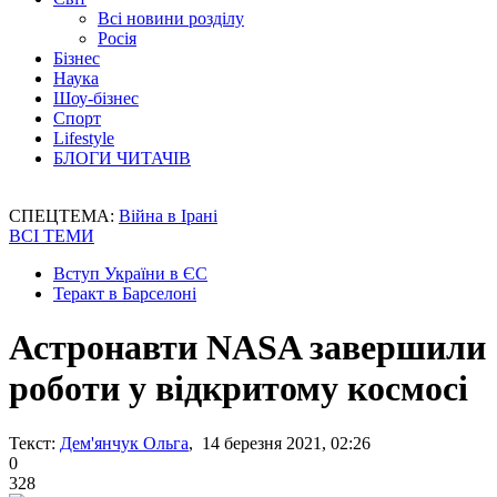
Всі новини розділу
Росія
Бізнес
Наука
Шоу-бізнес
Спорт
Lifestyle
БЛОГИ ЧИТАЧІВ
СПЕЦТЕМА:
Війна в Ірані
ВСІ ТЕМИ
Вступ України в ЄС
Теракт в Барселоні
Астронавти NASA завершили
роботи у відкритому космосі
Текст:
Дем'янчук Ольга
, 14 березня 2021, 02:26
0
328