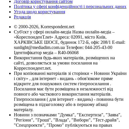
Договір користування сайтом
Політика у сфері конфіденційності і персональних даних
Угода щодо користування
Редакція
© 2000-2026, Korrespondent.net
Суб'єкт у сфері онлайн-медіа Назва онлайн-медіа –
«КореспонденТ.net» Адреса: 02091, місто Київ,
ХАРКІВСЬКЕ ШОСЕ, будинок 172-Б, офіс 208/1 E-mail:
sunlight@mediadim.com.ua
Телефон: 044-205-43-00
Ідентифікатор медіа – R40-06068
Використання будь-яких матеріалів, розміщених на
сайті, дозволяється за умови посилання на
Корреспондент.net.
При копіюванні матеріалів зі сторінки « Новини України
і світу» , для інтернет - видань - обов'язкове пряме
відкрите для пошукових систем гіперпосилання .
Посилання має бути розміщена в незалежності від
повного або часткового використання матеріалів.
Гіперпосилання ( для інтернет - видань) - повинна бути
розміщена в підзаголовку або в першому абзаці
матеріалу.
Новини з позначками "Думка", "Експертиза", "Заява",
"Регіони", "Гроші", "Влада", "Вибори", "Тест-драйв",
"Спецпроекти", "Промо" публікуються на правах