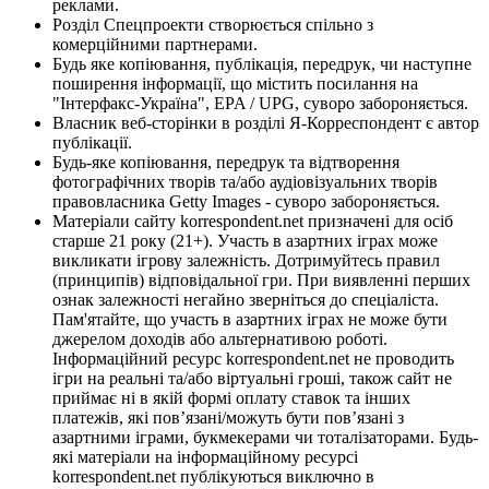
реклами.
Розділ Спецпроекти створюється спільно з
комерційними партнерами.
Будь яке копіювання, публікація, передрук, чи наступне
поширення інформації, що містить посилання на
"Інтерфакс-Україна", EPA / UPG, суворо забороняється.
Власник веб-сторінки в розділі Я-Корреспондент є автор
публікації.
Будь-яке копіювання, передрук та відтворення
фотографічних творів та/або аудіовізуальних творів
правовласника Getty Images - суворо забороняється.
Матеріали сайту korrespondent.net призначені для осіб
старше 21 року (21+). Участь в азартних іграх може
викликати ігрову залежність. Дотримуйтесь правил
(принципів) відповідальної гри. При виявленні перших
ознак залежності негайно зверніться до спеціаліста.
Пам'ятайте, що участь в азартних іграх не може бути
джерелом доходів або альтернативою роботі.
Інформаційний ресурс korrespondent.net не проводить
ігри на реальні та/або віртуальні гроші, також сайт не
приймає ні в якій формі оплату ставок та інших
платежів, які пов’язані/можуть бути пов’язані з
азартними іграми, букмекерами чи тоталізаторами. Будь-
які матеріали на інформаційному ресурсі
korrespondent.net публікуються виключно в