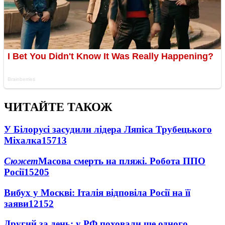
ЧИТАЙТЕ ТАКОЖ
У Білорусі засудили лідера Ляпіса Трубецького
Міхалка
15713
Сюжет
Масова смерть на пляжі. Робота ППО
Росії
15205
Вибух у Москві: Італія відповіла Росії на її
заяви
12152
Другий за день: у РФ поховали ще одного