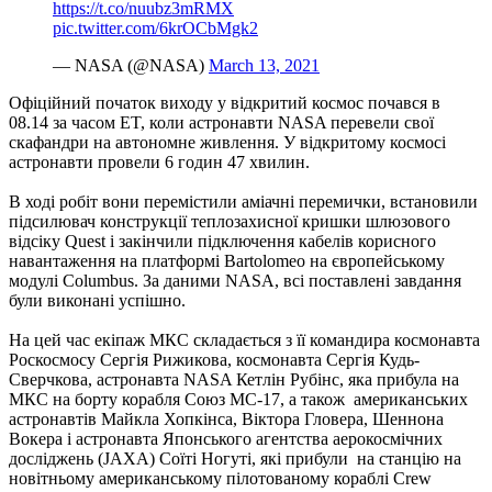
https://t.co/nuubz3mRMX
pic.twitter.com/6krOCbMgk2
— NASA (@NASA)
March 13, 2021
Офіційний початок виходу у відкритий космос почався в
08.14 за часом ET, коли астронавти NASA перевели свої
скафандри на автономне живлення. У відкритому космосі
астронавти провели 6 годин 47 хвилин.
В ході робіт вони перемістили аміачні перемички, встановили
підсилювач конструкції теплозахисної кришки шлюзового
відсіку Quest і закінчили підключення кабелів корисного
навантаження на платформі Bartolomeo на європейському
модулі Columbus. За даними NASA, всі поставлені завдання
були виконані успішно.
На цей час екіпаж МКС складається з її командира космонавта
Роскосмосу Сергія Рижикова, космонавта Сергія Кудь-
Сверчкова, астронавта NASA Кетлін Рубінс, яка прибула на
МКС на борту корабля Союз МС-17, а також американських
астронавтів Майкла Хопкінса, Віктора Гловера, Шеннона
Вокера і астронавта Японського агентства аерокосмічних
досліджень (JAXA) Соїті Ногуті, які прибули на станцію на
новітньому американському пілотованому кораблі Crew