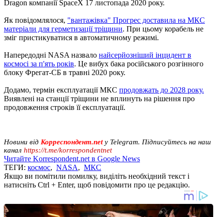
Dragon компанії SpaceX 17 листопада 2020 року.
Як повідомлялося,
"вантажівка" Прогрес доставила на МКС
матеріали для герметизації тріщини
. При цьому корабель не
зміг пристикуватися в автоматичному режимі.
Напередодні NASA назвало
найсерйозніший інцидент в
космосі за п'ять років
. Це вибух бака російського розгінного
блоку Фрегат-СБ в травні 2020 року.
Додамо, термін експлуатації МКС
продовжать до 2028 року.
Виявлені на станції тріщини не вплинуть на рішення про
продовження строків її експлуатації.
Новини від
Корреспондент.net
у Telegram. Підписуйтесь на наш
канал
https://t.me/korrespondentnet
Читайте Korrespondent.net в Google News
ТЕГИ:
космос
,
NASA
,
МКС
Якщо ви помітили помилку, виділіть необхідний текст і
натисніть Ctrl + Enter, щоб повідомити про це редакцію.