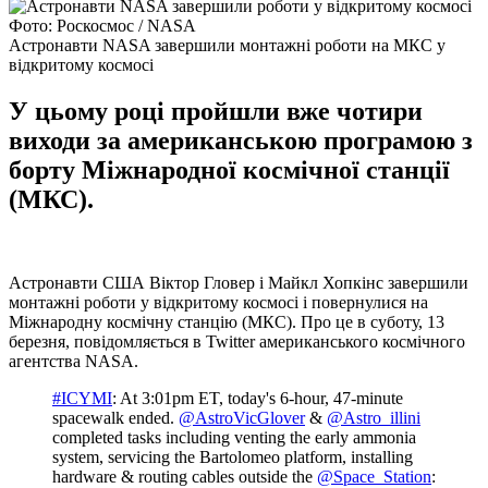
Фото: Роскосмос / NASA
Астронавти NASA завершили монтажні роботи на МКС у
відкритому космосі
У цьому році пройшли вже чотири
виходи за американською програмою з
борту Міжнародної космічної станції
(МКС).
Астронавти США Віктор Гловер і Майкл Хопкінс завершили
монтажні роботи у відкритому космосі і повернулися на
Міжнародну космічну станцію (МКС). Про це в суботу, 13
березня, повідомляється в Twitter американського космічного
агентства NASA.
#ICYMI
: At 3:01pm ET, today's 6-hour, 47-minute
spacewalk ended.
@AstroVicGlover
&
@Astro_illini
completed tasks including venting the early ammonia
system, servicing the Bartolomeo platform, installing
hardware & routing cables outside the
@Space_Station
: