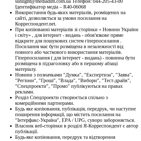
sunlight@mediadim.com.ua
Телефон: 044-205-43-00
Ідентифікатор медіа – R40-06068
Використання будь-яких матеріалів, розміщених на
сайті, дозволяється за умови посилання на
Корреспондент.net.
При копіюванні матеріалів зі сторінки « Новини України
і світу» , для інтернет - видань - обов'язкове пряме
відкрите для пошукових систем гіперпосилання .
Посилання має бути розміщена в незалежності від
повного або часткового використання матеріалів.
Гіперпосилання ( для інтернет - видань) - повинна бути
розміщена в підзаголовку або в першому абзаці
матеріалу.
Новини з позначками "Думка", "Експертиза", "Заява",
"Регіони", "Гроші", "Влада", "Вибори", "Тест-драйв",
"Спецпроекти", "Промо" публікуються на правах
реклами.
Розділ Спецпроекти створюється спільно з
комерційними партнерами.
Будь яке копіювання, публікація, передрук, чи наступне
поширення інформації, що містить посилання на
"Інтерфакс-Україна", EPA / UPG, суворо забороняється.
Власник веб-сторінки в розділі Я-Корреспондент є автор
публікації.
Будь-яке копіювання, передрук та відтворення