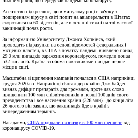
нижчим рівня, що передував пандемії коронавірусу.
Агентство підкреслює, що в минулому році в зв'язку з
поширенням вірусу в світі попит на авіаперельоти в Штатах
скоротився на 60 відсотків, але в останні тижні на тлі масової
вакцинації почав рости.
За інформацією Університету Джонса Хопкінса, який
проводить підрахунки на основі відомостей федеральних і
місцевих властей, в США з початку пандемії виявлено понад
29,3 млн випадків зараження коронавірусом, померли понад
532 тис. осіб. Країна за обома показниками посідає перше
місце в світі.
Масштабна зі щеплення кампанія почалася в США наприкінці
грудня 2020-го. Наприкінці січня лідер країни Джо Байден
визнав дефіцит препаратів для громадян, проте дав слово
прищепити 100 млн співвітчизників в перші 100 днів свого
президентства і все населення країни (328 млн) - до кінця літа.
26 лютого він заявив, що вакцинація йде в країні з
випередженням термінів.
Нагадаємо,
США подолали позначку в 100 млн щеплень
від
коронавірусу COVID-19.