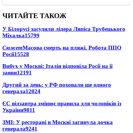
ЧИТАЙТЕ ТАКОЖ
У Білорусі засудили лідера Ляпіса Трубецького
Міхалка
15799
Сюжет
Масова смерть на пляжі. Робота ППО
Росії
15528
Вибух у Москві: Італія відповіла Росії на її
заяви
12191
Другий за день: у РФ поховали ще одного
генерала
12024
ЄС відзавтра змінює правила для чоловіків із
України
9811
ЗМІ: У ресторані в Москві загинула дочка
генерала
9241