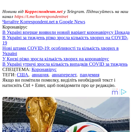
Новини від
Корреспондент.net
у Telegram. Підписуйтесь на наш
канал
https://t.me/korrespondentnet
Читайте Korrespondent.net в Google News
Коронавірус
В Україні вперше виявили новий варіант коронавірусу Цикада
В Україні за тиждень різко зросла кількість хворих на COVID-
19
Нові штами COVID-19: особливості та кількість хворих в
Україні
У Києві різко зросла кількість хворих на коронавірус
В Україні утричі зросла кількість випадків COVID за тиждень
СПЕЦТЕМА:
Коронавірус
ТЕГИ:
США
,
авиация
,
авиаперелет
,
пандемия
Якщо ви помітили помилку, виділіть необхідний текст і
натисніть Ctrl + Enter, щоб повідомити про це редакцію.