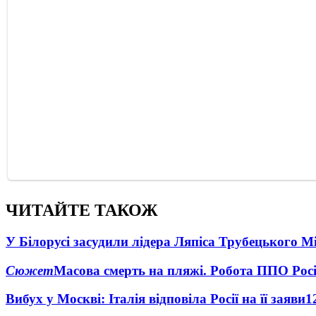
ЧИТАЙТЕ ТАКОЖ
У Білорусі засудили лідера Ляпіса Трубецького М
Сюжет
Масова смерть на пляжі. Робота ППО Росі
Вибух у Москві: Італія відповіла Росії на її заяви
1