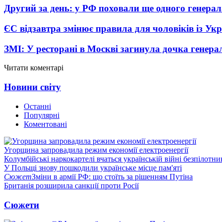
Другий за день: у РФ поховали ще одного генерал
ЄС відзавтра змінює правила для чоловіків із Ук
ЗМІ: У ресторані в Москві загинула дочка генера
Читати коментарі
Новини світу
Останні
Популярні
Коментовані
Угорщина запровадила режим економії електроенергії
Колумбійські наркокартелі вчаться українській війні безпілотни
У Польщі знову пошкодили українське місце пам'яті
Сюжет
Зміни в армії РФ: що стоїть за рішенням Путіна
Британія розширила санкції проти Росії
Сюжети