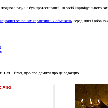
жодного разу не був протестований як засіб індивідуального захи
касування основних карантинних обмежень
, серед яких і обов'яз
9
ні
ь Ctrl + Enter, щоб повідомити про це редакцію.