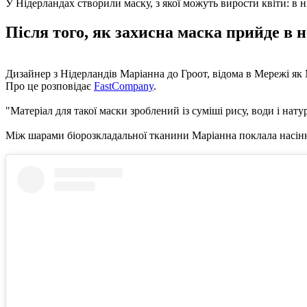
У Нідерландах створили маску, з якої можуть вирости квіти: в н
Після того, як захисна маска прийде в н
Дизайнер з Нідерландів Маріанна до Гроот, відома в Мережі як M
Про це розповідає
FastCompany
.
"Матеріал для такої маски зроблений із суміші рису, води і нату
Між шарами біорозкладальної тканини Маріанна поклала насіння