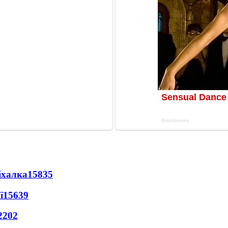
іхалка
15835
ї
15639
2202