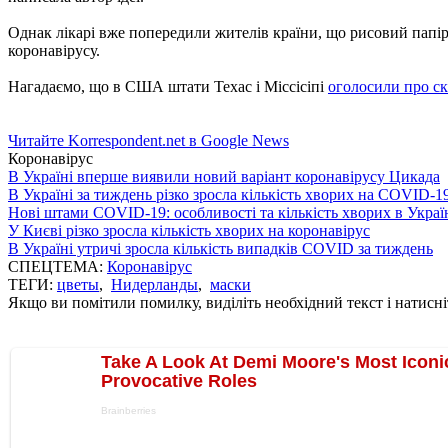
Однак лікарі вже попередили жителів країни, що рисовий папір 
коронавірусу.
Нагадаємо, що в США штати Техас і Міссісіпі
оголосили про с
Читайте Korrespondent.net в Google News
Коронавірус
В Україні вперше виявили новий варіант коронавірусу Цикада
В Україні за тиждень різко зросла кількість хворих на COVID-1
Нові штами COVID-19: особливості та кількість хворих в Украї
У Києві різко зросла кількість хворих на коронавірус
В Україні утричі зросла кількість випадків COVID за тиждень
СПЕЦТЕМА:
Коронавірус
ТЕГИ:
цветы
,
Нидерланды
,
маски
Якщо ви помітили помилку, виділіть необхідний текст і натисніт