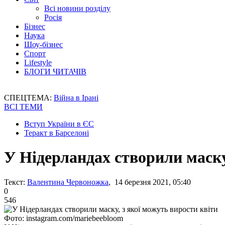
Всі новини розділу
Росія
Бізнес
Наука
Шоу-бізнес
Спорт
Lifestyle
БЛОГИ ЧИТАЧІВ
СПЕЦТЕМА:
Війна в Ірані
ВСІ ТЕМИ
Вступ України в ЄС
Теракт в Барселоні
У Нідерландах створили маску
Текст:
Валентина Червоножка
, 14 березня 2021, 05:40
0
546
Фото: instagram.com/mariebeebloom