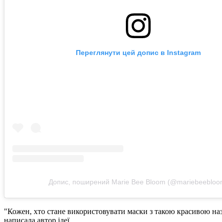
Переглянути цей допис в Instagram
Допис, поширений Marie Bee Bloom (@mariebeebloo
"Кожен, хто стане використовувати маски з такою красивою назв
написала автор ідеї.