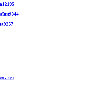
а
12195
раїни
9844
ла
9257
ків - ЗМІ