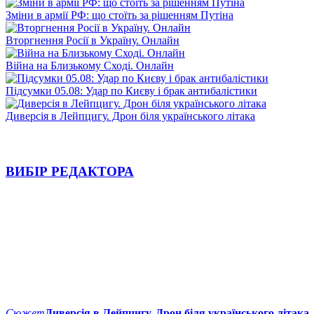
Зміни в армії РФ: що стоїть за рішенням Путіна
Вторгнення Росії в Україну. Онлайн
Війна на Близькому Сході. Онлайн
Підсумки 05.08: Удар по Києву і брак антибалістики
Диверсія в Лейпцигу. Дрон біля українського літака
ВИБІР РЕДАКТОРА
Сюжет
Диверсія в Лейпцигу. Дрон біля українського літака