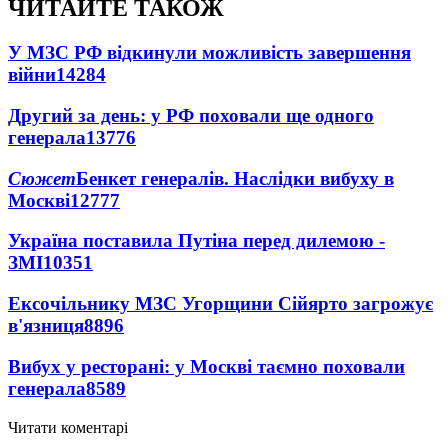
ЧИТАЙТЕ ТАКОЖ
У МЗС РФ відкинули можливість завершення
війни
14284
Другий за день: у РФ поховали ще одного
генерала
13776
Сюжет
Бенкет генералів. Наслідки вибуху в
Москві
12777
Україна поставила Путіна перед дилемою -
ЗМІ
10351
Ексочільнику МЗС Угорщини Сійярто загрожує
в'язниця
8896
Вибух у ресторані: у Москві таємно поховали
генерала
8589
Читати коментарі