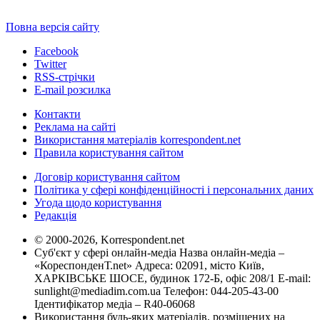
Повна версія сайту
Facebook
Twitter
RSS-стрічки
E-mail розсилка
Контакти
Реклама на сайті
Використання матеріалів korrespondent.net
Правила користування сайтом
Договір користування сайтом
Політика у сфері конфіденційності і персональних даних
Угода щодо користування
Редакція
© 2000-2026, Korrespondent.net
Суб'єкт у сфері онлайн-медіа Назва онлайн-медіа –
«КореспонденТ.net» Адреса: 02091, місто Київ,
ХАРКІВСЬКЕ ШОСЕ, будинок 172-Б, офіс 208/1 E-mail:
sunlight@mediadim.com.ua
Телефон: 044-205-43-00
Ідентифікатор медіа – R40-06068
Використання будь-яких матеріалів, розміщених на