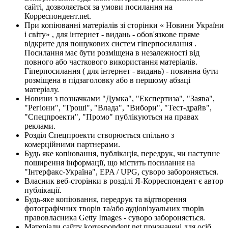
сайті, дозволяється за умови посилання на
Корреспондент.net.
При копіюванні матеріалів зі сторінки « Новини України
і світу» , для інтернет - видань - обов'язкове пряме
відкрите для пошукових систем гіперпосилання .
Посилання має бути розміщена в незалежності від
повного або часткового використання матеріалів.
Гіперпосилання ( для інтернет - видань) - повинна бути
розміщена в підзаголовку або в першому абзаці
матеріалу.
Новини з позначками "Думка", "Експертиза", "Заява",
"Регіони", "Гроші", "Влада", "Вибори", "Тест-драйв",
"Спецпроекти", "Промо" публікуються на правах
реклами.
Розділ Спецпроекти створюється спільно з
комерційними партнерами.
Будь яке копіювання, публікація, передрук, чи наступне
поширення інформації, що містить посилання на
"Інтерфакс-Україна", EPA / UPG, суворо забороняється.
Власник веб-сторінки в розділі Я-Корреспондент є автор
публікації.
Будь-яке копіювання, передрук та відтворення
фотографічних творів та/або аудіовізуальних творів
правовласника Getty Images - суворо забороняється.
Матеріали сайту korrespondent.net призначені для осіб