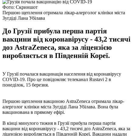
Фото: Скриншот
Першою щеплення отримала лікар-алерголог клініки міста
Зугдіді Лана Убілава
До Грузії прибула перша партія
вакцини від коронавірусу - 43,2 тисячі
доз AstraZeneca, яка за ліцензією
виробляється в Південній Кореї.
У Грузії почалася вакцинація населення від коронавірусу
COVID-19. Про це повідомляє телеканал Rustavi 2 в
понеділок, 15 березня.
Першою щеплення вакциною AstraZeneca отримала лікар-
алерголог клініки міста Зугдіді Лана Убілава. Вона була
вакцинована в прямому ефірі.
В кінці минулого тижня в Грузії прибула перша партія
вакцини від коронавірусу - 43,2 тисячі доз AstraZeneca, яка за
ліцензією виробляється в Південній Кореї. Вакцини надали