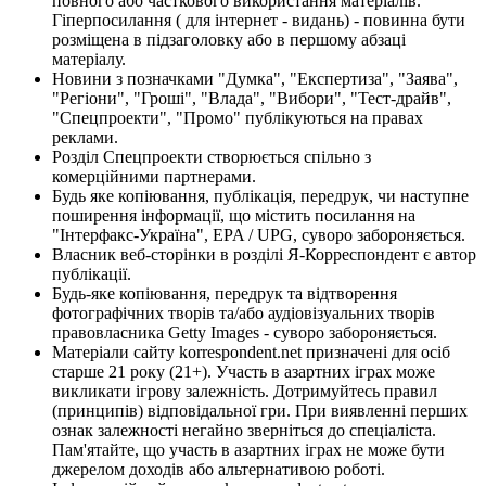
повного або часткового використання матеріалів.
Гіперпосилання ( для інтернет - видань) - повинна бути
розміщена в підзаголовку або в першому абзаці
матеріалу.
Новини з позначками "Думка", "Експертиза", "Заява",
"Регіони", "Гроші", "Влада", "Вибори", "Тест-драйв",
"Спецпроекти", "Промо" публікуються на правах
реклами.
Розділ Спецпроекти створюється спільно з
комерційними партнерами.
Будь яке копіювання, публікація, передрук, чи наступне
поширення інформації, що містить посилання на
"Інтерфакс-Україна", EPA / UPG, суворо забороняється.
Власник веб-сторінки в розділі Я-Корреспондент є автор
публікації.
Будь-яке копіювання, передрук та відтворення
фотографічних творів та/або аудіовізуальних творів
правовласника Getty Images - суворо забороняється.
Матеріали сайту korrespondent.net призначені для осіб
старше 21 року (21+). Участь в азартних іграх може
викликати ігрову залежність. Дотримуйтесь правил
(принципів) відповідальної гри. При виявленні перших
ознак залежності негайно зверніться до спеціаліста.
Пам'ятайте, що участь в азартних іграх не може бути
джерелом доходів або альтернативою роботі.