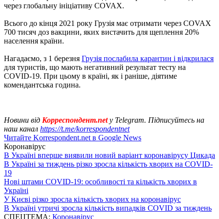
через глобальну ініціативу COVAX.
Всього до кінця 2021 року Грузія має отримати через COVAX
700 тисяч доз вакцини, яких вистачить для щеплення 20%
населення країни.
Нагадаємо, з 1 березня
Грузія послабила карантин і відкрилася
для туристів, що мають негативний результат тесту на
COVID-19. При цьому в країні, як і раніше, діятиме
комендантська година.
Новини від
Корреспондент.net
у Telegram. Підписуйтесь на
наш канал
https://t.me/korrespondentnet
Читайте Korrespondent.net в Google News
Коронавірус
В Україні вперше виявили новий варіант коронавірусу Цикада
В Україні за тиждень різко зросла кількість хворих на COVID-
19
Нові штами COVID-19: особливості та кількість хворих в
Україні
У Києві різко зросла кількість хворих на коронавірус
В Україні утричі зросла кількість випадків COVID за тиждень
СПЕЦТЕМА:
Коронавірус