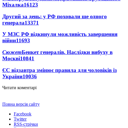
Міхалка
16123
Другий за день: у РФ поховали ще одного
генерала
13371
У МЗС РФ відкинули можливість завершення
війни
11693
Сюжет
Бенкет генералів. Наслідки вибуху в
Москві
10841
ЄС відзавтра змінює правила для чоловіків із
України
10036
Читати коментарі
Повна версія сайту
Facebook
Twitter
RSS-стрічки