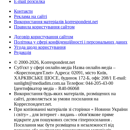
E-mail розсилка
Контакти
Реклама на сайті
Використання матеріалів korrespondent.net
Правила користування сайтом
Договір користування сайтом
Політика у сфері конфіденційності і персональних даних
Угода щодо користування
Редакція
© 2000-2026, Korrespondent.net
Суб'єкт у сфері онлайн-медіа Назва онлайн-медіа –
«КореспонденТ.net» Адреса: 02091, місто Київ,
ХАРКІВСЬКЕ ШОСЕ, будинок 172-Б, офіс 208/1 E-mail:
sunlight@mediadim.com.ua
Телефон: 044-205-43-00
Ідентифікатор медіа – R40-06068
Використання будь-яких матеріалів, розміщених на
сайті, дозволяється за умови посилання на
Корреспондент.net.
При копіюванні матеріалів зі сторінки « Новини України
і світу» , для інтернет - видань - обов'язкове пряме
відкрите для пошукових систем гіперпосилання .
Посилання має бути розміщена в незалежності від