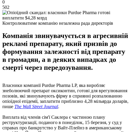
0
502
Контролюватиме компанію незалежна рада директорів
Компанія звинувачується в агресивній
рекламі препарату, який призвів до
формування залежності від препарату
в громадян, а в деяких випадках до
смерті через передозування.
Власники компанії Purdue Pharma LP, яка виробляє
знеболюючий препарат оксиконтин, готові для врегулювання
позовів, які звинувачують фірму в сприянні розпалюванню
опіоїдної епідемії, заплатити приблизно 4,28 мільярда доларів,
пише
The Wall Street Journal
.
Виплата від членів сім'ї Саклера є частиною плану
реструктуризації, поданого в понеділок, 15 березня, у суд у
справах про банкрутство у Вайт-Плейнз в американському