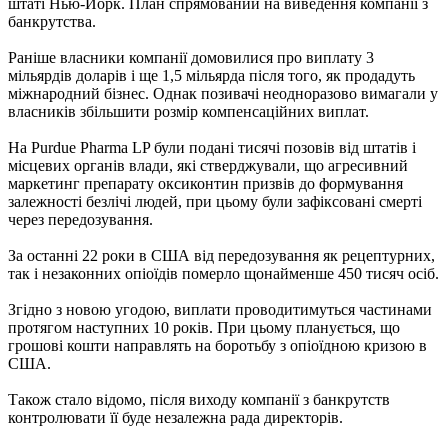
штаті Нью-Йорк. План спрямований на виведення компанії з
банкрутства.
Раніше власники компанії домовилися про виплату 3
мільярдів доларів і ще 1,5 мільярда після того, як продадуть
міжнародний бізнес. Однак позивачі неодноразово вимагали у
власників збільшити розмір компенсаційних виплат.
На Purdue Pharma LP були подані тисячі позовів від штатів і
місцевих органів влади, які стверджували, що агресивний
маркетинг препарату оксиконтин призвів до формування
залежності безлічі людей, при цьому були зафіксовані смерті
через передозування.
За останні 22 роки в США від передозування як рецептурних,
так і незаконних опіоїдів померло щонайменше 450 тисяч осіб.
Згідно з новою угодою, виплати проводитимуться частинами
протягом наступних 10 років. При цьому планується, що
грошові кошти направлять на боротьбу з опіоїдною кризою в
США.
Також стало відомо, після виходу компанії з банкрутств
контролювати її буде незалежна рада директорів.