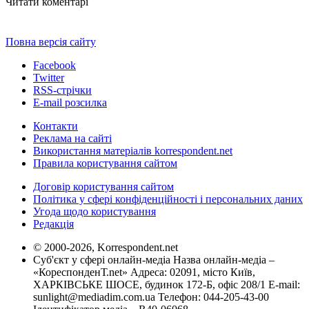
Читати коментарі
Повна версія сайту
Facebook
Twitter
RSS-стрічки
E-mail розсилка
Контакти
Реклама на сайті
Використання матеріалів korrespondent.net
Правила користування сайтом
Договір користування сайтом
Політика у сфері конфіденційності і персональних даних
Угода щодо користування
Редакція
© 2000-2026, Korrespondent.net
Суб'єкт у сфері онлайн-медіа Назва онлайн-медіа –
«КореспонденТ.net» Адреса: 02091, місто Київ,
ХАРКІВСЬКЕ ШОСЕ, будинок 172-Б, офіс 208/1 E-mail:
sunlight@mediadim.com.ua
Телефон: 044-205-43-00