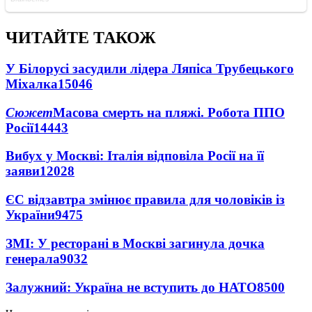
ЧИТАЙТЕ ТАКОЖ
У Білорусі засудили лідера Ляпіса Трубецького
Міхалка
15046
Сюжет
Масова смерть на пляжі. Робота ППО
Росії
14443
Вибух у Москві: Італія відповіла Росії на її
заяви
12028
ЄС відзавтра змінює правила для чоловіків із
України
9475
ЗМІ: У ресторані в Москві загинула дочка
генерала
9032
Залужний: Україна не вступить до НАТО
8500