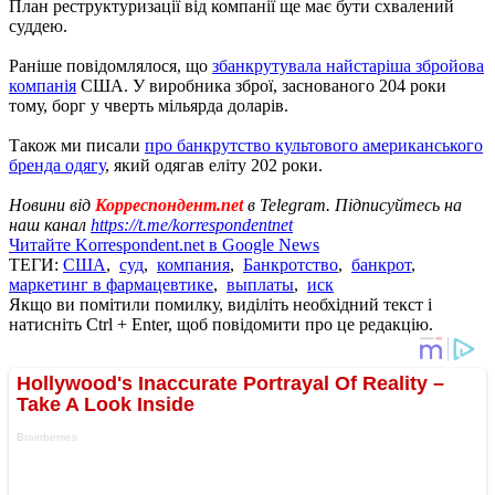
План реструктуризації від компанії ще має бути схвалений
суддею.
Раніше повідомлялося, що
збанкрутувала найстаріша збройова
компанія
США. У виробника зброї, заснованого 204 роки
тому, борг у чверть мільярда доларів.
Також ми писали
про банкрутство культового американського
бренда одягу
, який одягав еліту 202 роки.
Новини від
Корреспондент.net
в Telegram. Підписуйтесь на
наш канал
https://t.me/korrespondentnet
Читайте Korrespondent.net в Google News
ТЕГИ:
США
,
суд
,
компания
,
Банкротство
,
банкрот
,
маркетинг в фармацевтике
,
выплаты
,
иск
Якщо ви помітили помилку, виділіть необхідний текст і
натисніть Ctrl + Enter, щоб повідомити про це редакцію.