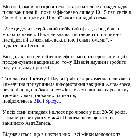
Він повідомив, що кровотеча з'являється через тиждень-два
після вакцинації і поки зафіксовано лише у 10-15 пацієнтів в
Європі, при цьому в Швеції таких випадків немає.
"Але це досить серйозний побічний ефект, серед більш
молодих людей. Поки не вдалося встановити причинно-
наслідковий зв'язок між вакциною і симптомами", -
підкреслив Тегнелл.
Він додав, що цей побічний ефект занадто серйозний, щоб
продовжувати вакцинацію, тому Швеція змушена зробити
паузу в цьому процесі.
Тим часом в Інституті Пауля Ерліха, за рекомендацією якого
Німеччина призупинила використання вакцини AstraZeneca,
розповіли, що побачили схожість у семи випадках розвитку
тромбів у вакцинованих пацієнтів,
повідомляють
Bild
і
Spiegel
.
У всіх семи випадках йшлося про людей у віці 20-50 років.
Тромби розвинулися між 4 і 16 днем ​​після щеплення
вакциною AstraZeneca.
Відзначається, що в шести з них - всі жінки молодого та