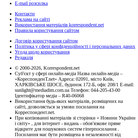
E-mail розсилка
Контакти
Реклама на сайті
Використання матеріалів korrespondent.net
Правила користування сайтом
Договір користування сайтом
Політика у сфері конфіденційності і персональних даних
Угода щодо користування
Редакція
© 2000-2026, Korrespondent.net
Суб'єкт у сфері онлайн-медіа Назва онлайн-медіа –
«КореспонденТ.net» Адреса: 02091, місто Київ,
ХАРКІВСЬКЕ ШОСЕ, будинок 172-Б, офіс 208/1 E-mail:
sunlight@mediadim.com.ua
Телефон: 044-205-43-00
Ідентифікатор медіа – R40-06068
Використання будь-яких матеріалів, розміщених на
сайті, дозволяється за умови посилання на
Корреспондент.net.
При копіюванні матеріалів зі сторінки « Новини України
і світу» , для інтернет - видань - обов'язкове пряме
відкрите для пошукових систем гіперпосилання .
Посилання має бути розміщена в незалежності від