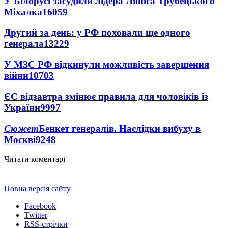
У Білорусі засудили лідера Ляпіса Трубецького
Міхалка
16059
Другий за день: у РФ поховали ще одного
генерала
13229
У МЗС РФ відкинули можливість завершення
війни
10703
ЄС відзавтра змінює правила для чоловіків із
України
9997
Сюжет
Бенкет генералів. Наслідки вибуху в
Москві
9248
Читати коментарі
Повна версія сайту
Facebook
Twitter
RSS-стрічки