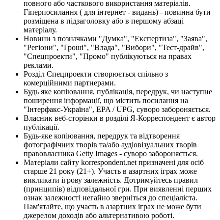
повного або часткового використання матеріалів.
Гіперпосилання ( для інтернет - видань) - повинна бути
розміщена в підзаголовку або в першому абзаці
матеріалу.
Новини з позначками "Думка", "Експертиза", "Заява",
"Регіони", "Гроші", "Влада", "Вибори", "Тест-драйв",
"Спецпроекти", "Промо" публікуються на правах
реклами.
Розділ Спецпроекти створюється спільно з
комерційними партнерами.
Будь яке копіювання, публікація, передрук, чи наступне
поширення інформації, що містить посилання на
"Інтерфакс-Україна", EPA / UPG, суворо забороняється.
Власник веб-сторінки в розділі Я-Корреспондент є автор
публікації.
Будь-яке копіювання, передрук та відтворення
фотографічних творів та/або аудіовізуальних творів
правовласника Getty Images - суворо забороняється.
Матеріали сайту korrespondent.net призначені для осіб
старше 21 року (21+). Участь в азартних іграх може
викликати ігрову залежність. Дотримуйтесь правил
(принципів) відповідальної гри. При виявленні перших
ознак залежності негайно зверніться до спеціаліста.
Пам'ятайте, що участь в азартних іграх не може бути
джерелом доходів або альтернативою роботі.