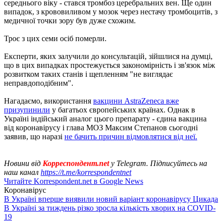
середнього віку - стався тромбоз церебральних вен. Ще один
випадок, з крововиливом у мозок через нестачу тромбоцитів, з
медичної точки зору був дуже схожим.
Троє з цих семи осіб померли.
Експерти, яких залучили до консультацій, зійшлися на думці,
що в цих випадках простежується закономірність і зв'язок між
розвитком таких станів і щепленням "не виглядає
неправдоподібним".
Нагадаємо, використання
вакцини AstraZeneca вже
призупинили
у багатьох європейських країнах. Однак в
Україні індійський аналог цього препарату - єдина вакцина
від коронавірусу і глава МОЗ Максим Степанов сьогодні
заявив, що наразі
не бачить причин відмовлятися від неї.
Новини від
Корреспондент.net
у Telegram. Підписуйтесь на
наш канал
https://t.me/korrespondentnet
Читайте Korrespondent.net в Google News
Коронавірус
В Україні вперше виявили новий варіант коронавірусу Цикада
В Україні за тиждень різко зросла кількість хворих на COVID-
19