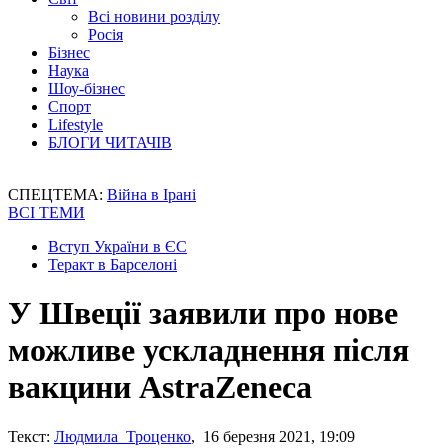
Всі новини розділу
Росія
Бізнес
Наука
Шоу-бізнес
Спорт
Lifestyle
БЛОГИ ЧИТАЧІВ
СПЕЦТЕМА:
Війна в Ірані
ВСІ ТЕМИ
Вступ України в ЄС
Теракт в Барселоні
У Швеції заявили про нове
можливе ускладнення після
вакцини AstraZeneca
Текст:
Людмила Троценко
, 16 березня 2021, 19:09