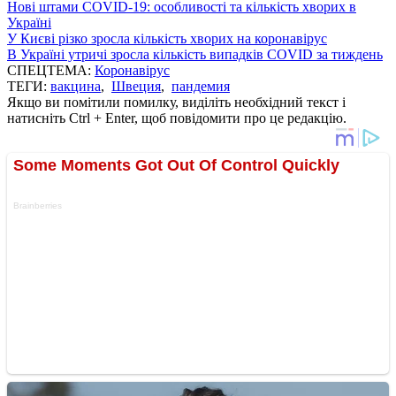
Нові штами COVID-19: особливості та кількість хворих в
Україні
У Києві різко зросла кількість хворих на коронавірус
В Україні утричі зросла кількість випадків COVID за тиждень
СПЕЦТЕМА:
Коронавірус
ТЕГИ:
вакцина
,
Швеция
,
пандемия
Якщо ви помітили помилку, виділіть необхідний текст і
натисніть Ctrl + Enter, щоб повідомити про це редакцію.