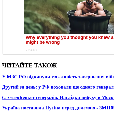
ЧИТАЙТЕ ТАКОЖ
У МЗС РФ відкинули можливість завершення вій
Другий за день: у РФ поховали ще одного генерал
Сюжет
Бенкет генералів. Наслідки вибуху в Моск
Україна поставила Путіна перед дилемою - ЗМІ
10