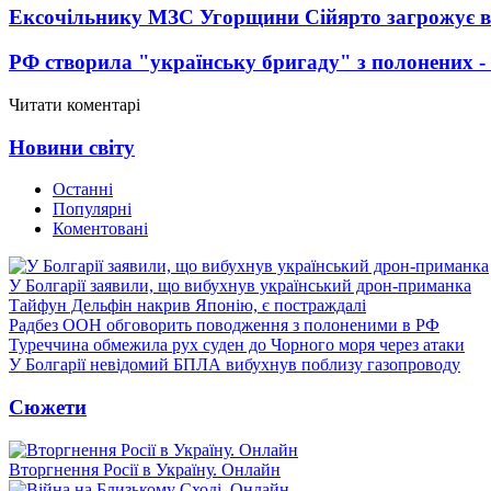
Ексочільнику МЗС Угорщини Сійярто загрожує в
РФ створила "українську бригаду" з полонених -
Читати коментарі
Новини світу
Останні
Популярні
Коментовані
У Болгарії заявили, що вибухнув український дрон-приманка
Тайфун Дельфін накрив Японію, є постраждалі
Радбез ООН обговорить поводження з полоненими в РФ
Туреччина обмежила рух суден до Чорного моря через атаки
У Болгарії невідомий БПЛА вибухнув поблизу газопроводу
Сюжети
Вторгнення Росії в Україну. Онлайн