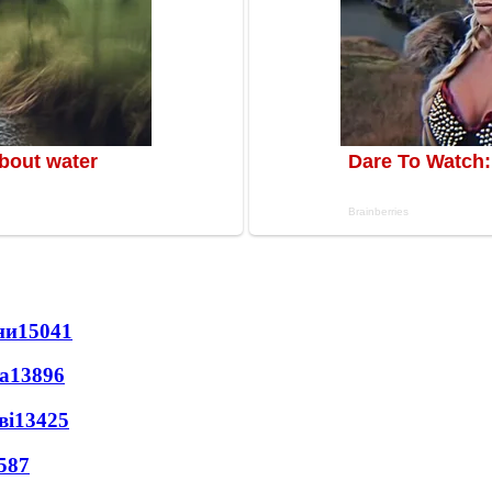
ни
15041
а
13896
ві
13425
587