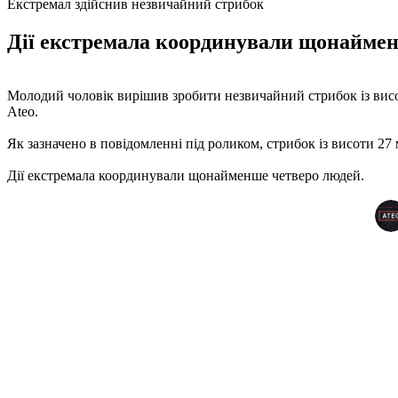
Екстремал здійснив незвичайний стрибок
Дії екстремала координували щонайменш
Молодий чоловік вирішив зробити незвичайний стрибок із висоти
Ateo.
Як зазначено в повідомленні під роликом, стрибок із висоти 27
Дії екстремала координували щонайменше четверо людей.