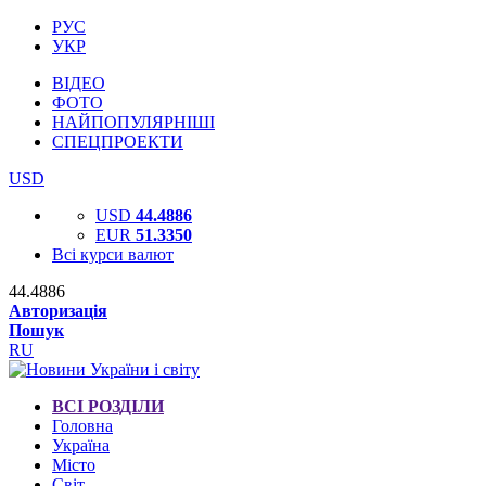
РУС
УКР
ВІДЕО
ФОТО
НАЙПОПУЛЯРНІШІ
СПЕЦПРОЕКТИ
USD
USD
44.4886
EUR
51.3350
Всі курси валют
44.4886
Авторизація
Пошук
RU
ВСІ РОЗДІЛИ
Головна
Україна
Місто
Світ