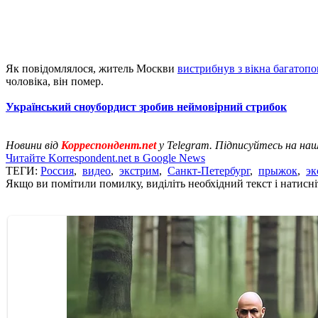
Як повідомлялося, житель Москви
вистрибнув з вікна багатопо
чоловіка, він помер.
Український сноубордист зробив неймовірний стрибок
Новини від
Корреспондент.net
у Telegram. Підписуйтесь на на
Читайте Korrespondent.net в Google News
ТЕГИ:
Россия
,
видео
,
экстрим
,
Санкт-Петербург
,
прыжок
,
эк
Якщо ви помітили помилку, виділіть необхідний текст і натисніт