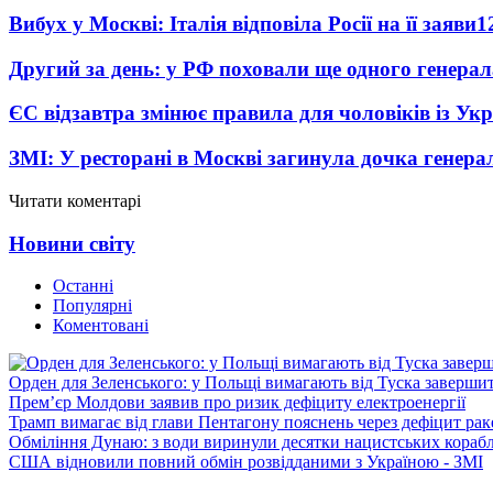
Вибух у Москві: Італія відповіла Росії на її заяви
1
Другий за день: у РФ поховали ще одного генерал
ЄС відзавтра змінює правила для чоловіків із Ук
ЗМІ: У ресторані в Москві загинула дочка генера
Читати коментарі
Новини світу
Останні
Популярні
Коментовані
Орден для Зеленського: у Польщі вимагають від Туска заверши
Прем’єр Молдови заявив про ризик дефіциту електроенергії
Трамп вимагає від глави Пентагону пояснень через дефіцит рак
Обміління Дунаю: з води виринули десятки нацистських корабл
США відновили повний обмін розвідданими з Україною - ЗМІ