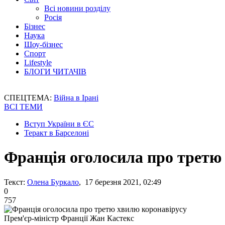
Всі новини розділу
Росія
Бізнес
Наука
Шоу-бізнес
Спорт
Lifestyle
БЛОГИ ЧИТАЧІВ
СПЕЦТЕМА:
Війна в Ірані
ВСІ ТЕМИ
Вступ України в ЄС
Теракт в Барселоні
Франція оголосила про третю
Текст:
Олена Буркало
, 17 березня 2021, 02:49
0
757
Прем'єр-міністр Франції Жан Кастекс