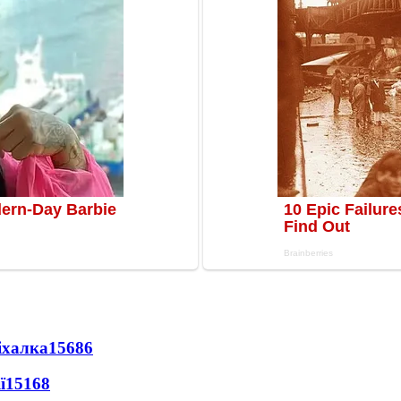
іхалка
15686
ї
15168