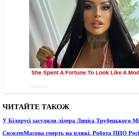
ЧИТАЙТЕ ТАКОЖ
У Білорусі засудили лідера Ляпіса Трубецького М
Сюжет
Масова смерть на пляжі. Робота ППО Росі