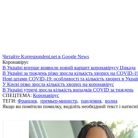
Читайте Korrespondent.net в Google News
Коронавірус
В Україні вперше виявили новий варіант коронавірусу Цикада
В Україні за тиждень різко зросла кількість хворих на COVID-1
Нові штами COVID-19: особливості та кількість хворих в Украї
У Києві різко зросла кількість хворих на коронавірус
В Україні утричі зросла кількість випадків COVID за тиждень
СПЕЦТЕМА:
Коронавірус
ТЕГИ:
Франция
,
премьер-министр
,
пандемия
,
волна
Якщо ви помітили помилку, виділіть необхідний текст і натисніт