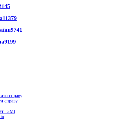
2145
а
11379
раїни
9741
ла
9199
ти справу
ет - ЗМІ
ів