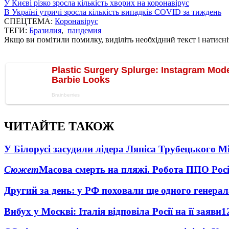
У Києві різко зросла кількість хворих на коронавірус
В Україні утричі зросла кількість випадків COVID за тиждень
СПЕЦТЕМА:
Коронавірус
ТЕГИ:
Бразилия
,
пандемия
Якщо ви помітили помилку, виділіть необхідний текст і натисніт
ЧИТАЙТЕ ТАКОЖ
У Білорусі засудили лідера Ляпіса Трубецького М
Сюжет
Масова смерть на пляжі. Робота ППО Росі
Другий за день: у РФ поховали ще одного генерал
Вибух у Москві: Італія відповіла Росії на її заяви
1