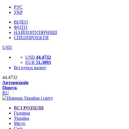
РУС
УКР
ВІДЕО
ФОТО
НАЙПОПУЛЯРНІШІ
СПЕЦПРОЕКТИ
USD
USD
44.4732
EUR
51.3093
Всі курси валют
44.4732
Авторизація
Пошук
RU
ВСІ РОЗДІЛИ
Головна
Україна
Місто
Світ