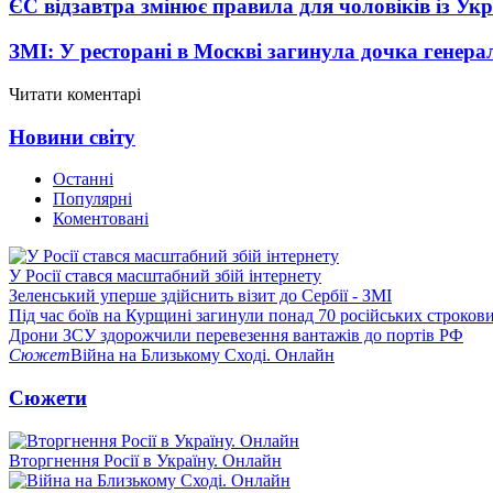
ЄС відзавтра змінює правила для чоловіків із Ук
ЗМІ: У ресторані в Москві загинула дочка генера
Читати коментарі
Новини світу
Останні
Популярні
Коментовані
У Росії стався масштабний збій інтернету
Зеленський уперше здійснить візит до Сербії - ЗМІ
Під час боїв на Курщині загинули понад 70 російських строкови
Дрони ЗСУ здорожчили перевезення вантажів до портів РФ
Сюжет
Війна на Близькому Сході. Онлайн
Сюжети
Вторгнення Росії в Україну. Онлайн