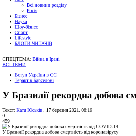
Всі новини розділу
Росія
Бізнес
Наука
Шоу-бізнес
Спорт
Lifestyle
БЛОГИ ЧИТАЧІВ
СПЕЦТЕМА:
Війна в Ірані
ВСІ ТЕМИ
Вступ України в ЄС
Теракт в Барселоні
У Бразилії рекордна добова с
Текст:
Катя Юськів
, 17 березня 2021, 08:19
0
459
У Бразилії рекордна добова смертність від коронавірусу