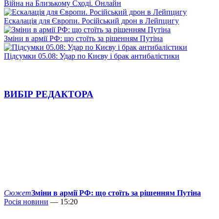
Війна на Близькому Сході. Онлайн
Ескалація для Європи. Російський дрон в Лейпцигу
Зміни в армії РФ: що стоїть за рішенням Путіна
Підсумки 05.08: Удар по Києву і брак антибалістики
ВИБІР РЕДАКТОРА
Сюжет
Зміни в армії РФ: що стоїть за рішенням Путіна
Росія новини
— 15:20