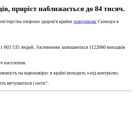
ів, приріст наближається до 84 тисяч.
іністерства охорони здоров'я країни
повідомляє
Синьхуа в
ла 11 603 535 людей. Активними залишаються 1122660 випадків
яч населення.
юваність на коронавірус в країні виходить з-під контролю.
ить метушитися і нити".