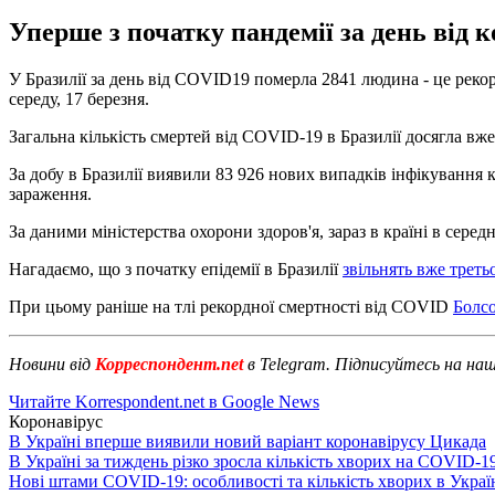
Уперше з початку пандемії за день від 
У Бразилії за день від COVID19 померла 2841 людина - це рекор
середу, 17 березня.
Загальна кількість смертей від COVID-19 в Бразилії досягла вже
За добу в Бразилії виявили 83 926 нових випадків інфікування 
зараження.
За даними міністерства охорони здоров'я, зараз в країні в сере
Нагадаємо, що з початку епідемії в Бразилії
звільнять вже трет
При цьому раніше на тлі рекордної смертності від COVID
Болсо
Новини від
Корреспондент.net
в Telegram. Підписуйтесь на на
Читайте Korrespondent.net в Google News
Коронавірус
В Україні вперше виявили новий варіант коронавірусу Цикада
В Україні за тиждень різко зросла кількість хворих на COVID-1
Нові штами COVID-19: особливості та кількість хворих в Украї