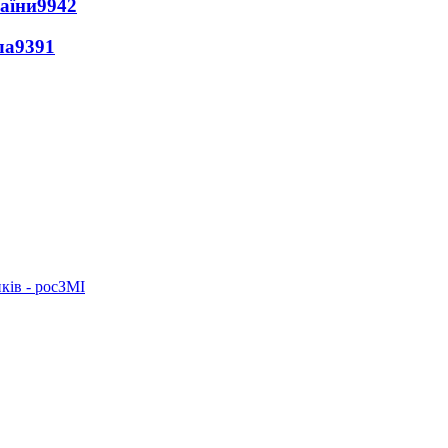
раїни
9942
ла
9391
ків - росЗМІ