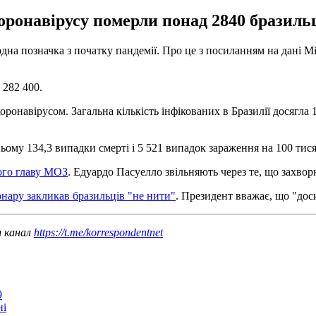
коронавірусу померли понад 2840 бразильц
дна позначка з початку пандемії. Про це з посиланням на дані М
 282 400.
коронавірусом. Загальна кількість інфікованих в Бразилії досяг
дньому 134,3 випадки смерті і 5 521 випадок зараження на 100 тис
ього главу МОЗ
. Едуардо Пасуелло звільняють через те, що захвор
нару закликав бразильців "не нити"
. Президент вважає, що "дос
ш канал
https://t.me/korrespondentnet
9
ні