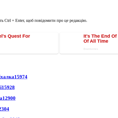
ь Ctrl + Enter, щоб повідомити про це редакцію.
іхалка
15974
ї
15928
а
12900
2304