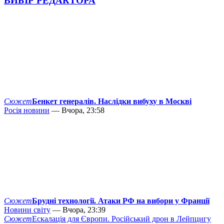
ВИБІР РЕДАКТОРА
Сюжет
Бенкет генералів. Наслідки вибуху в Москві
Росія новини
— Вчора, 23:58
Сюжет
Брудні технології. Атаки РФ на вибори у Франції
Новини світу
— Вчора, 23:39
Сюжет
Ескалація для Європи. Російський дрон в Лейпцигу