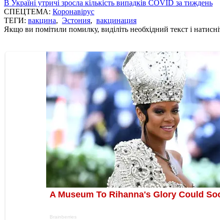
В Україні утричі зросла кількість випадків COVID за тиждень
СПЕЦТЕМА:
Коронавірус
ТЕГИ:
вакцина
,
Эстония
,
вакцинация
Якщо ви помітили помилку, виділіть необхідний текст і натисніт