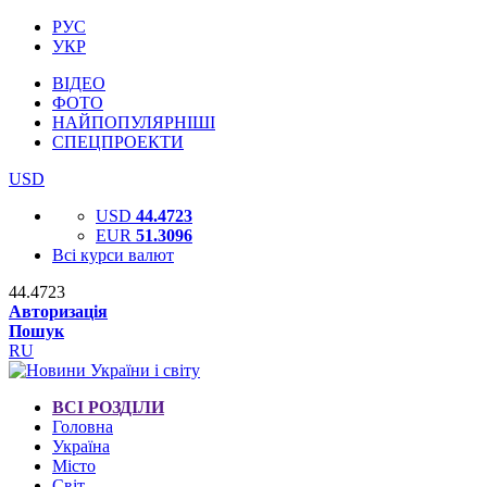
РУС
УКР
ВІДЕО
ФОТО
НАЙПОПУЛЯРНІШІ
СПЕЦПРОЕКТИ
USD
USD
44.4723
EUR
51.3096
Всі курси валют
44.4723
Авторизація
Пошук
RU
ВСІ РОЗДІЛИ
Головна
Україна
Місто
Світ