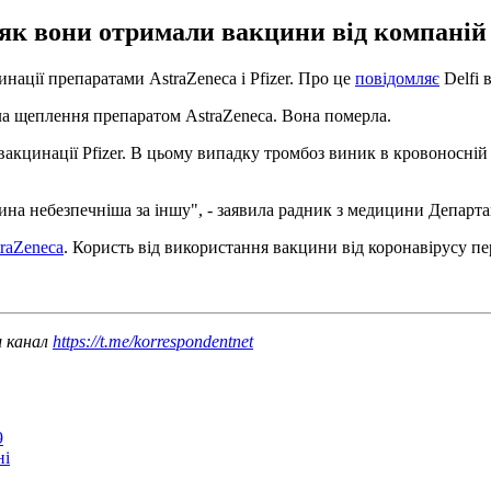
 як вони отримали вакцини від компаній A
ації препаратами AstraZeneca і Pfizer. Про це
повідомляє
Delfi в
а щеплення препаратом AstraZeneca. Вона померла.
вакцинації Pfizer. В цьому випадку тромбоз виник в кровоносні
акцина небезпечніша за іншу", - заявила радник з медицини Департа
raZeneca
. Користь від використання вакцини від коронавірусу п
ш канал
https://t.me/korrespondentnet
9
ні