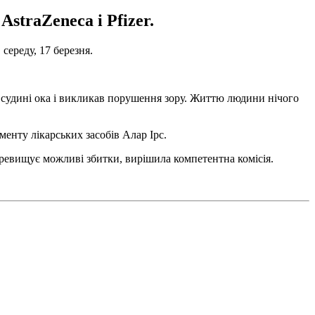
straZeneca і Pfizer.
 середу, 17 березня.
й судині ока і викликав порушення зору. Життю людини нічого
менту лікарських засобів Алар Ірс.
еревищує можливі збитки, вирішила компетентна комісія.