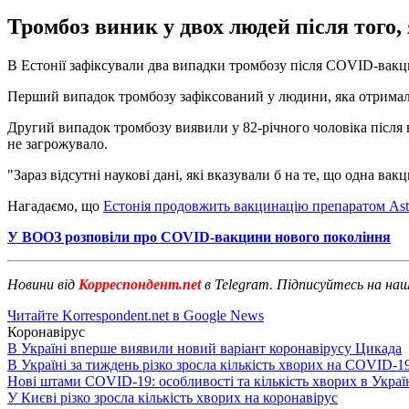
Тромбоз виник у двох людей після того,
В Естонії зафіксували два випадки тромбозу після COVID-вакцин
Перший випадок тромбозу зафіксований у людини, яка отримал
Другий випадок тромбозу виявили у 82-річного чоловіка після 
не загрожувало.
"Зараз відсутні наукові дані, які вказували б на те, що одна в
Нагадаємо, що
Естонія продовжить вакцинацію препаратом Ast
У ВООЗ розповіли про COVID-вакцини нового покоління
Новини від
Корреспондент.net
в Telegram. Підписуйтесь на на
Читайте Korrespondent.net в Google News
Коронавірус
В Україні вперше виявили новий варіант коронавірусу Цикада
В Україні за тиждень різко зросла кількість хворих на COVID-1
Нові штами COVID-19: особливості та кількість хворих в Украї
У Києві різко зросла кількість хворих на коронавірус