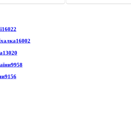
ї
16022
іхалка
16002
а
13020
раїни
9958
ни
9156