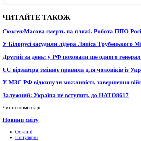
ЧИТАЙТЕ ТАКОЖ
Сюжет
Масова смерть на пляжі. Робота ППО Росі
У Білорусі засудили лідера Ляпіса Трубецького М
Другий за день: у РФ поховали ще одного генерал
ЄС відзавтра змінює правила для чоловіків із Ук
У МЗС РФ відкинули можливість завершення вій
Залужний: Україна не вступить до НАТО
8617
Читати коментарі
Новини світу
Останні
Популярні