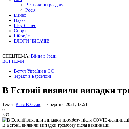
Всі новини розділу
Росія
Бізнес
Наука
Шоу-бізнес
Спорт
Lifestyle
БЛОГИ ЧИТАЧІВ
СПЕЦТЕМА:
Війна в Ірані
ВСІ ТЕМИ
Вступ України в ЄС
Теракт в Барселоні
В Естонії виявили випадки т
Текст:
Катя Юськів
, 17 березня 2021, 13:51
0
339
В Естонії виявили випадки тромбозу після вакцинації