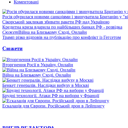
Коментовані
Росія обурилася новими санкціями і звинуватила Британію у "в
Сікорський закликав збивати ракети РФ над Україною
Кредитна криза вдарила по найбільших банках РФ - розвідка
Сюжет
Війна на Близькому Сході. Онлайн
Трамп різко відповів на публікацію про конфлікт із Гегсетом
Сюжети
Вторгнення Росії в Україну. Онлайн
Війна на Близькому Сході. Онлайн
Бенкет генералів. Наслідки вибуху в Москві
Брудні технології. Атаки РФ на вибори у Франції
Ескалація для Європи. Російський дрон в Лейпцигу