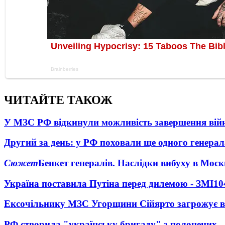
ЧИТАЙТЕ ТАКОЖ
У МЗС РФ відкинули можливість завершення вій
Другий за день: у РФ поховали ще одного генерал
Сюжет
Бенкет генералів. Наслідки вибуху в Моск
Україна поставила Путіна перед дилемою - ЗМІ
10
Ексочільнику МЗС Угорщини Сійярто загрожує в
РФ створила "українську бригаду" з полонених -