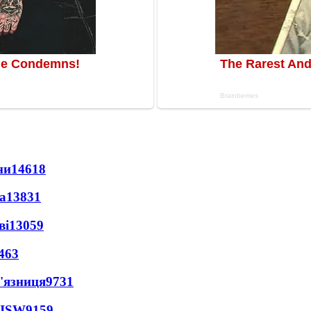
ни
14618
а
13831
ві
13059
463
'язниця
9731
 ISW
9159