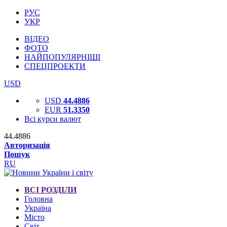
РУС
УКР
ВІДЕО
ФОТО
НАЙПОПУЛЯРНІШІ
СПЕЦПРОЕКТИ
USD
USD
44.4886
EUR
51.3350
Всі курси валют
44.4886
Авторизація
Пошук
RU
ВСІ РОЗДІЛИ
Головна
Україна
Місто
Світ