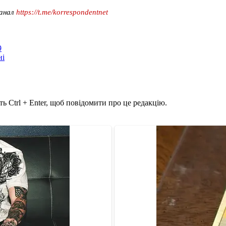
канал
https://t.me/korrespondentnet
9
ні
ь Ctrl + Enter, щоб повідомити про це редакцію.