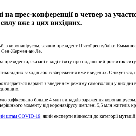
і на прес-конференції в четвер за участ
силу вже з цих вихідних.
і з коронавірусом, заявив президент П'ятої республіки Емманюел
ні Сен-Жермен-ан-Ле.
ва президента, сказані в ході візиту про подальший розвиток ситу
ковідних заходів або із збереження вже введених. Очікується, щ
зглядається варіант з введенням режиму самоізоляції у вихідні в
ідповідно.
було зафіксовано більше 4 млн випадків зараження коронавірусом,
еперішнього моменту від коронавірусу щеплені 5,5 млн жителів кр
вий штам COVID-19
, який експерти віднесли до категорії мутаці