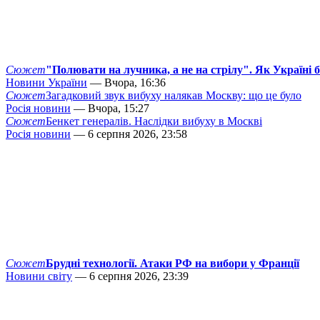
Сюжет
"Полювати на лучника, а не на стрілу". Як Україні 
Новини України
— Вчора, 16:36
Сюжет
Загадковий звук вибуху налякав Москву: що це було
Росія новини
— Вчора, 15:27
Сюжет
Бенкет генералів. Наслідки вибуху в Москві
Росія новини
— 6 серпня 2026, 23:58
Сюжет
Брудні технології. Атаки РФ на вибори у Франції
Новини світу
— 6 серпня 2026, 23:39