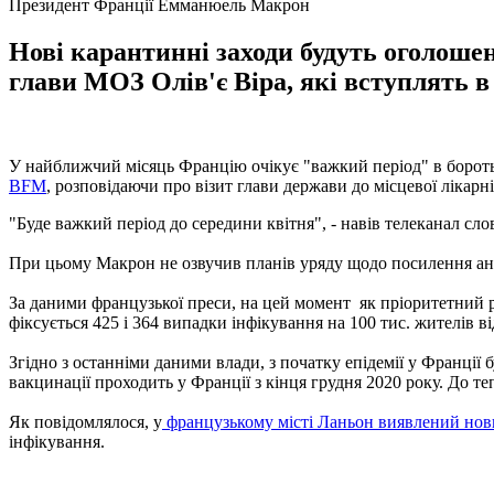
Президент Франції Емманюель Макрон
Нові карантинні заходи будуть оголошен
глави МОЗ Олів'є Віра, які вступлять в 
У найближчий місяць Францію очікує "важкий період" в боротьб
BFM
, розповідаючи про візит глави держави до місцевої лікар
"Буде важкий період до середини квітня", - навів телеканал сло
При цьому Макрон не озвучив планів уряду щодо посилення анти
За даними французької преси, на цей момент як пріоритетний ро
фіксується 425 і 364 випадки інфікування на 100 тис. жителів в
Згідно з останніми даними влади, з початку епідемії у Франції 
вакцинації проходить у Франції з кінця грудня 2020 року. До т
Як повідомлялося, у
французькому місті Ланьон виявлений но
інфікування.