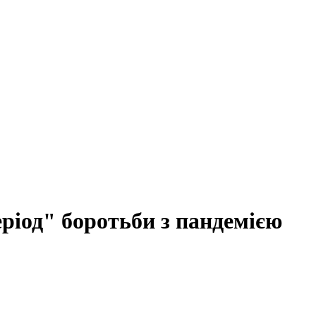
ріод" боротьби з пандемією