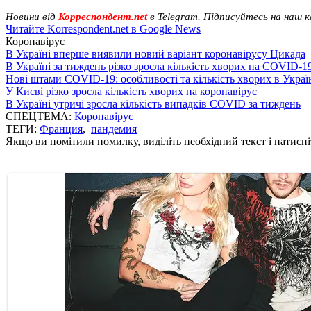
Новини від
Корреспондент.net
в Telegram. Підписуйтесь на наш 
Читайте Korrespondent.net в Google News
Коронавірус
В Україні вперше виявили новий варіант коронавірусу Цикада
В Україні за тиждень різко зросла кількість хворих на COVID-1
Нові штами COVID-19: особливості та кількість хворих в Украї
У Києві різко зросла кількість хворих на коронавірус
В Україні утричі зросла кількість випадків COVID за тиждень
СПЕЦТЕМА:
Коронавірус
ТЕГИ:
Франция
,
пандемия
Якщо ви помітили помилку, виділіть необхідний текст і натисніт