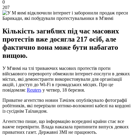
0
207
Барикади, які побудували протестувальники в М'янмі
Кількість загиблих під час масових
протестів вже досягла 217 осіб, але
фактично вона може бути набагато
вищою.
У М'янмі на тлі триваючих масових протестів проти
військового перевороту обмежили інтернет-послуги в деяких
містах, які демонстранти використовували для організації
акцій, і доступ до Wi-Fi в громадських місцях. Про це
повідомляє
Reuters
у четвер, 18 березня.
Приватне агентство новин Тачілек опублікувало фотографії
робітників, які перерізали оптико-волоконні кабелі на кордоні
із сусіднім Таїландом.
Агентство пише, що інформацію всередині країни стає все
важче перевірити. Влада наказала припинити випуск деяких
приватних газет. Державні ЗМІ не працюють.