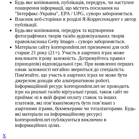
Будь яке копіювання, публікація, передрук, чи наступне
поширення інформації, що містить посилання на
"Інтерфакс-Україна", EPA / UPG, суворо забороняється.
Власник веб-сторінки в розділі Я-Корреспондент є автор
публікації.
Будь-яке копіювання, передрук та відтворення
фотографічних творів та/або аудіовізуальних творів
правовласника Getty Images - суворо забороняється.
Матеріали сайту korrespondent.net призначені для осіб
старше 21 року (21+). Участь в азартних іграх може
викликати ігрову залежність. Дотримуйтесь правил
(принципів) відповідальної гри. При виявленні перших
ознак залежності негайно зверніться до спеціаліста.
Пам'ятайте, що участь в азартних іграх не може бути
джерелом доходів або альтернативою роботі.
Інформаційний ресурс korrespondent.net не проводить
ігри на реальні та/або віртуальні гроші, також сайт не
приймає ні в якій формі оплату ставок та інших
платежів, які пов’язані/можуть бути пов’язані з
азартними іграми, букмекерами чи тоталізаторами. Будь-
які матеріали на інформаційному ресурсі
korrespondent.net публікуються виключно в
інформаційних цілях.
X