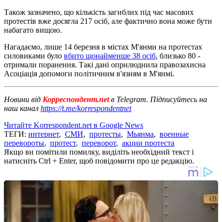
Також зазначено, що кількість загиблих під час масових
протестів вже досягла 217 осіб, але фактично вона може бути
набагато вищою.
Нагадаємо, лише 14 березня в містах М'янми на протестах
силовиками було
вбито щонайменше 38 осіб
, близько 80 -
отримали поранення. Такі дані оприлюднила правозахисна
Асоціація допомоги політичним в'язням в М'янмі.
Новини від
Корреспондент.net
в Telegram. Підписуйтесь на
наш канал
https://t.me/korrespondentnet
Читайте Korrespondent.net в Google News
ТЕГИ:
интернет
,
СМИ
,
протесты
,
Мьянма
,
военные
перевороты
,
протест
,
переворот
,
акции протеста
Якщо ви помітили помилку, виділіть необхідний текст і
натисніть Ctrl + Enter, щоб повідомити про це редакцію.