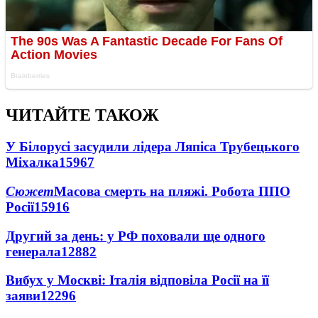
ЧИТАЙТЕ ТАКОЖ
У Білорусі засудили лідера Ляпіса Трубецького
Міхалка
15967
Сюжет
Масова смерть на пляжі. Робота ППО
Росії
15916
Другий за день: у РФ поховали ще одного
генерала
12882
Вибух у Москві: Італія відповіла Росії на її
заяви
12296