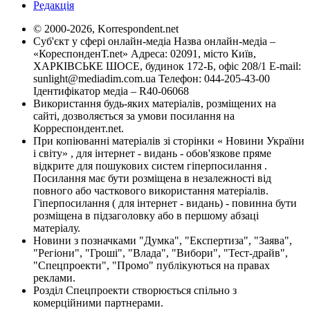
Редакція
© 2000-2026, Korrespondent.net
Суб'єкт у сфері онлайн-медіа Назва онлайн-медіа –
«КореспонденТ.net» Адреса: 02091, місто Київ,
ХАРКІВСЬКЕ ШОСЕ, будинок 172-Б, офіс 208/1 E-mail:
sunlight@mediadim.com.ua
Телефон: 044-205-43-00
Ідентифікатор медіа – R40-06068
Використання будь-яких матеріалів, розміщених на
сайті, дозволяється за умови посилання на
Корреспондент.net.
При копіюванні матеріалів зі сторінки « Новини України
і світу» , для інтернет - видань - обов'язкове пряме
відкрите для пошукових систем гіперпосилання .
Посилання має бути розміщена в незалежності від
повного або часткового використання матеріалів.
Гіперпосилання ( для інтернет - видань) - повинна бути
розміщена в підзаголовку або в першому абзаці
матеріалу.
Новини з позначками "Думка", "Експертиза", "Заява",
"Регіони", "Гроші", "Влада", "Вибори", "Тест-драйв",
"Спецпроекти", "Промо" публікуються на правах
реклами.
Розділ Спецпроекти створюється спільно з
комерційними партнерами.