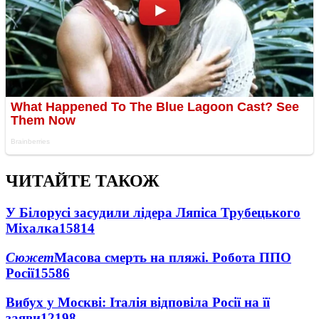
ЧИТАЙТЕ ТАКОЖ
У Білорусі засудили лідера Ляпіса Трубецького
Міхалка
15814
Сюжет
Масова смерть на пляжі. Робота ППО
Росії
15586
Вибух у Москві: Італія відповіла Росії на її
заяви
12198