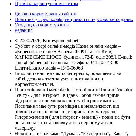
Правила користування сайтом
Договір користування сайтом
Політика у сфері конфіденційності і персональних даних
Угода щодо користування
Редакція
© 2000-2026, Korrespondent.net
Суб'єкт у сфері онлайн-медіа Назва онлайн-медіа –
«КореспонденТ.net» Адреса: 02091, місто Київ,
ХАРКІВСЬКЕ ШОСЕ, будинок 172-Б, офіс 208/1 E-mail:
sunlight@mediadim.com.ua
Телефон: 044-205-43-00
Ідентифікатор медіа – R40-06068
Використання будь-яких матеріалів, розміщених на
сайті, дозволяється за умови посилання на
Корреспондент.net.
При копіюванні матеріалів зі сторінки « Новини України
і світу» , для інтернет - видань - обов'язкове пряме
відкрите для пошукових систем гіперпосилання .
Посилання має бути розміщена в незалежності від
повного або часткового використання матеріалів.
Гіперпосилання ( для інтернет - видань) - повинна бути
розміщена в підзаголовку або в першому абзаці
матеріалу.
Новини з позначками "Думка", "Експертиза", "Заява",