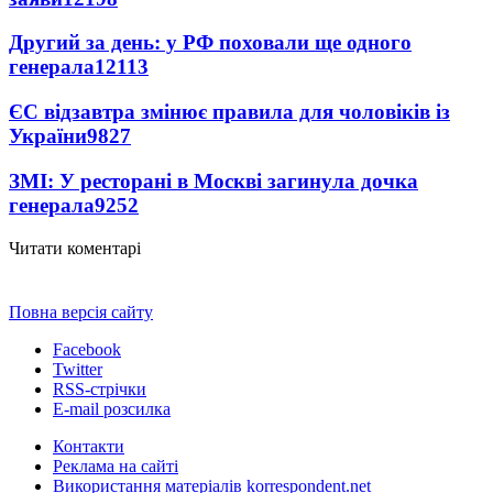
Другий за день: у РФ поховали ще одного
генерала
12113
ЄС відзавтра змінює правила для чоловіків із
України
9827
ЗМІ: У ресторані в Москві загинула дочка
генерала
9252
Читати коментарі
Повна версія сайту
Facebook
Twitter
RSS-стрічки
E-mail розсилка
Контакти
Реклама на сайті
Використання матеріалів korrespondent.net