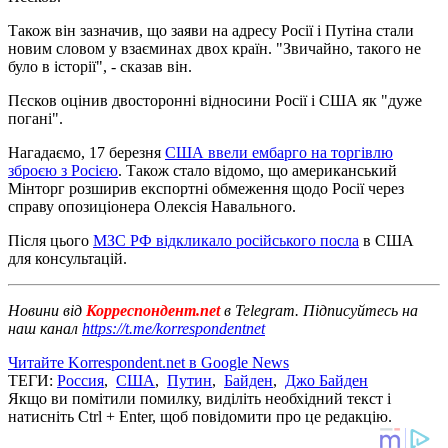
Також він зазначив, що заяви на адресу Росії і Путіна стали
новим словом у взаєминах двох країн. "Звичайно, такого не
було в історії", - сказав він.
Пєсков оцінив двосторонні відносини Росії і США як "дуже
погані".
Нагадаємо, 17 березня
США ввели ембарго на торгівлю
зброєю з Росією
. Також стало відомо, що американський
Мінторг розширив експортні обмеження щодо Росії через
справу опозиціонера Олексія Навального.
Після цього
МЗС РФ відкликало російського посла
в США
для консультацій.
Новини від
Корреспондент.net
в Telegram. Підписуйтесь на
наш канал
https://t.me/korrespondentnet
Читайте Korrespondent.net в Google News
ТЕГИ:
Россия
,
США
,
Путин
,
Байден
,
Джо Байден
Якщо ви помітили помилку, виділіть необхідний текст і
натисніть Ctrl + Enter, щоб повідомити про це редакцію.