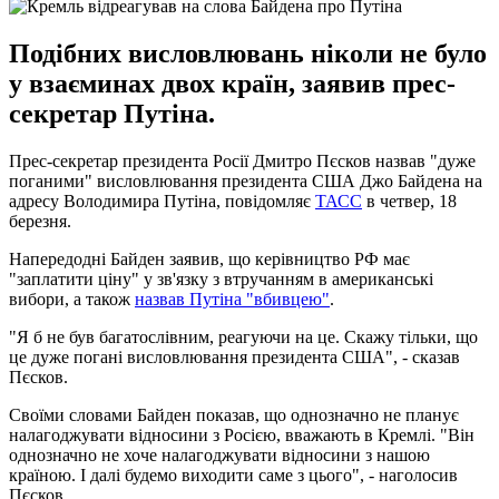
Подібних висловлювань ніколи не було
у взаєминах двох країн, заявив прес-
секретар Путіна.
Прес-секретар президента Росії Дмитро Пєсков назвав "дуже
поганими" висловлювання президента США Джо Байдена на
адресу Володимира Путіна, повідомляє
ТАСС
в четвер, 18
березня.
Напередодні Байден заявив, що керівництво РФ має
"заплатити ціну" у зв'язку з втручанням в американські
вибори, а також
назвав Путіна "вбивцею"
.
"Я б не був багатослівним, реагуючи на це. Скажу тільки, що
це дуже погані висловлювання президента США", - сказав
Пєсков.
Своїми словами Байден показав, що однозначно не планує
налагоджувати відносини з Росією, вважають в Кремлі. "Він
однозначно не хоче налагоджувати відносини з нашою
країною. І далі будемо виходити саме з цього", - наголосив
Пєсков.