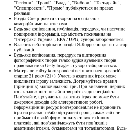
"Регіони", "Гроші", "Влада", "Вибори", "Тест-драйв",
"Спецпроекти", "Промо" публікуються на правах
реклами.
Розділ Спецпроекти створюється спільно з
комерційними партнерами.
Будь яке копіювання, публікація, передрук, чи наступне
поширення інформації, що містить посилання на
"Інтерфакс-Україна", EPA / UPG, суворо забороняється.
Власник веб-сторінки в розділі Я-Корреспондент є автор
публікації.
Будь-яке копіювання, передрук та відтворення
фотографічних творів та/або аудіовізуальних творів
правовласника Getty Images - суворо забороняється.
Матеріали сайту korrespondent.net призначені для осіб
старше 21 року (21+). Участь в азартних іграх може
викликати ігрову залежність. Дотримуйтесь правил
(принципів) відповідальної гри. При виявленні перших
ознак залежності негайно зверніться до спеціаліста.
Пам'ятайте, що участь в азартних іграх не може бути
джерелом доходів або альтернативою роботі.
Інформаційний ресурс korrespondent.net не проводить
ігри на реальні та/або віртуальні гроші, також сайт не
приймає ні в якій формі оплату ставок та інших
платежів, які пов’язані/можуть бути пов’язані з
азартними іграми, букмекерами чи тоталізаторами. Будь-