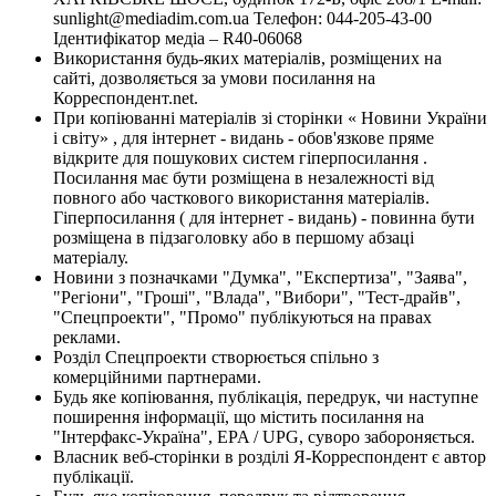
sunlight@mediadim.com.ua
Телефон: 044-205-43-00
Ідентифікатор медіа – R40-06068
Використання будь-яких матеріалів, розміщених на
сайті, дозволяється за умови посилання на
Корреспондент.net.
При копіюванні матеріалів зі сторінки « Новини України
і світу» , для інтернет - видань - обов'язкове пряме
відкрите для пошукових систем гіперпосилання .
Посилання має бути розміщена в незалежності від
повного або часткового використання матеріалів.
Гіперпосилання ( для інтернет - видань) - повинна бути
розміщена в підзаголовку або в першому абзаці
матеріалу.
Новини з позначками "Думка", "Експертиза", "Заява",
"Регіони", "Гроші", "Влада", "Вибори", "Тест-драйв",
"Спецпроекти", "Промо" публікуються на правах
реклами.
Розділ Спецпроекти створюється спільно з
комерційними партнерами.
Будь яке копіювання, публікація, передрук, чи наступне
поширення інформації, що містить посилання на
"Інтерфакс-Україна", EPA / UPG, суворо забороняється.
Власник веб-сторінки в розділі Я-Корреспондент є автор
публікації.