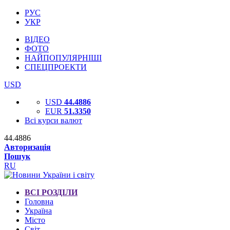
РУС
УКР
ВІДЕО
ФОТО
НАЙПОПУЛЯРНІШІ
СПЕЦПРОЕКТИ
USD
USD
44.4886
EUR
51.3350
Всі курси валют
44.4886
Авторизація
Пошук
RU
ВСІ РОЗДІЛИ
Головна
Україна
Місто
Світ