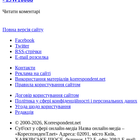
Читати коментарі
Повна версія сайту
Facebook
Twitter
RSS-стрічки
E-mail розсилка
Контакти
Реклама на сайті
Використання матеріалів korrespondent.net
Правила користування сайтом
Договір користування сайтом
Політика у сфері конфіденційності і персональних даних
Угода щодо користування
Редакція
© 2000-2026, Korrespondent.net
Суб'єкт у сфері онлайн-медіа Назва онлайн-медіа –
«КореспонденТ.net» Адреса: 02091, місто Київ,
ХАРКІВСЬКЕ ШОСЕ, будинок 172-Б, офіс 208/1 E-mail: