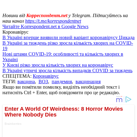
Новини від
Корреспондент.net
у Telegram. Підписуйтесь на
наш канал
https://t.me/korrespondentnet
Читайте Korrespondent.net в Google News
Коронавірус
В Україні вперше виявили новий варіант коронавірусу Цикада
В Україні за тиждень різко зросла кількість хворих на COVID-
19
Нові штами COVID-19: особливості та кількість хворих в
Україні
У Києві різко зросла кількість хворих на коронавірус
В Україні утричі зросла кількість випадків COVID за тиждень
СПЕЦТЕМА:
Коронавірус
ТЕГИ:
вакцина
,
ВОЗ
,
пандемия
,
вакцинация
Якщо ви помітили помилку, виділіть необхідний текст і
натисніть Ctrl + Enter, щоб повідомити про це редакцію.