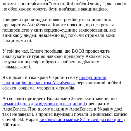
можуть спостерігатися "потенційні побічні явища", які зовсім
не обов'язково можуть бути пов'язані з вакцинацією.
Говорячи про випадки появи тромбів у вакцинованих
препаратом AstraZeneca, Клюге пояснив, що це третє за
поширеністю у світі серцево-судинне захворювання, яке
виникає у людей, незалежно від того, чи отримали вони
вакцину, чи ні.
У той же час, Клюге пообіцяв, що ВООЗ продовжить
аналізувати ситуацію навколо препарату AstraZeneca,
результати перевірки будуть зроблені надбанням
громадськості.
Як відомо, низка країн Європи і світу
призупинили
вакцинацію препаратом AstraZeneca
через можливі побічні
ефекти, зокрема, утворення тромбів.
А сьогодні президент Володимир Зеленський заявив, що
немає підстав для відмови від вакцинації
препаратом
AstraZeneca. При цьому вакцину AstraZeneca в Україну досі
так і не завезли, а процес імунізації почали її індійської копією
CoviShield. Наразі
використано майже 82 тисячі доз вакцин
з
500 тисяч.