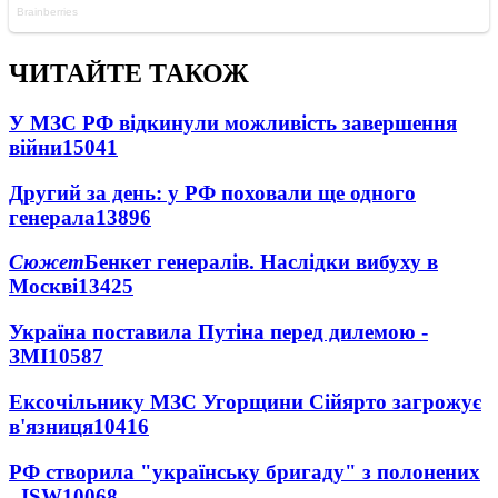
ЧИТАЙТЕ ТАКОЖ
У МЗС РФ відкинули можливість завершення
війни
15041
Другий за день: у РФ поховали ще одного
генерала
13896
Сюжет
Бенкет генералів. Наслідки вибуху в
Москві
13425
Україна поставила Путіна перед дилемою -
ЗМІ
10587
Ексочільнику МЗС Угорщини Сійярто загрожує
в'язниця
10416
РФ створила "українську бригаду" з полонених
- ISW
10068