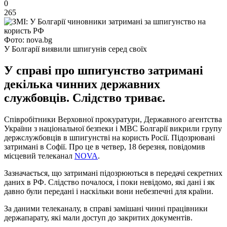
0
265
Фото: nova.bg
У Болгарії виявили шпигунів серед своїх
У справі про шпигунство затримані
декілька чинних державних
службовців. Слідство триває.
Співробітники Верховної прокуратури, Державного агентства
України з національної безпеки і МВС Болгарії викрили групу
держслужбовців в шпигунстві на користь Росії. Підозрювані
затримані в Софії. Про це в четвер, 18 березня, повідомив
місцевий телеканал
NOVA
.
Зазначається, що затримані підозрюються в передачі секретних
даних в РФ. Слідство почалося, і поки невідомо, які дані і як
давно були передані і наскільки вони небезпечні для країни.
За даними телеканалу, в справі замішані чинні працівники
держапарату, які мали доступ до закритих документів.