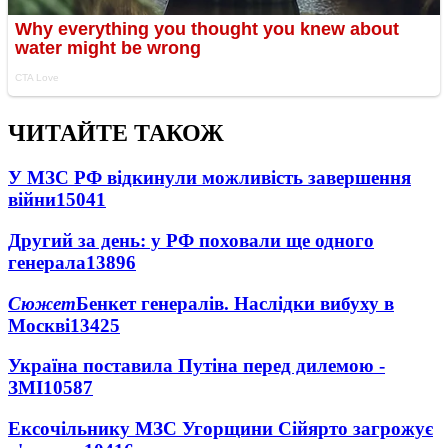
ЧИТАЙТЕ ТАКОЖ
У МЗС РФ відкинули можливість завершення
війни
15041
Другий за день: у РФ поховали ще одного
генерала
13896
Сюжет
Бенкет генералів. Наслідки вибуху в
Москві
13425
Україна поставила Путіна перед дилемою -
ЗМІ
10587
Ексочільнику МЗС Угорщини Сійярто загрожує