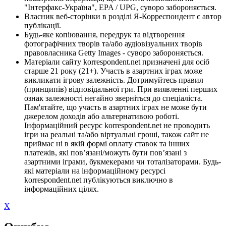
"Інтерфакс-Україна", EPA / UPG, суворо забороняється.
Власник веб-сторінки в розділі Я-Корреспондент є автор
публікації.
Будь-яке копіювання, передрук та відтворення
фотографічних творів та/або аудіовізуальних творів
правовласника Getty Images - суворо забороняється.
Матеріали сайту korrespondent.net призначені для осіб
старше 21 року (21+). Участь в азартних іграх може
викликати ігрову залежність. Дотримуйтесь правил
(принципів) відповідальної гри. При виявленні перших
ознак залежності негайно зверніться до спеціаліста.
Пам'ятайте, що участь в азартних іграх не може бути
джерелом доходів або альтернативою роботі.
Інформаційний ресурс korrespondent.net не проводить
ігри на реальні та/або віртуальні гроші, також сайт не
приймає ні в якій формі оплату ставок та інших
платежів, які пов’язані/можуть бути пов’язані з
азартними іграми, букмекерами чи тоталізаторами. Будь-
які матеріали на інформаційному ресурсі
korrespondent.net публікуються виключно в
інформаційних цілях.
X