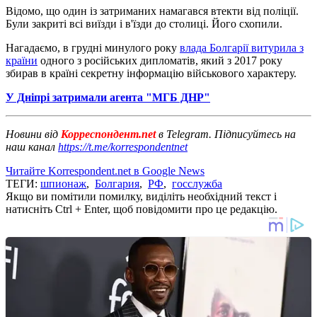
Відомо, що один із затриманих намагався втекти від поліції.
Були закриті всі виїзди і в'їзди до столиці. Його схопили.
Нагадаємо, в грудні минулого року
влада Болгарії витурила з
країни
одного з російських дипломатів, який з 2017 року
збирав в країні секретну інформацію військового характеру.
У Дніпрі затримали агента "МГБ ДНР"
Новини від
Корреспондент.net
в Telegram. Підписуйтесь на
наш канал
https://t.me/korrespondentnet
Читайте Korrespondent.net в Google News
ТЕГИ:
шпионаж
,
Болгария
,
РФ
,
госслужба
Якщо ви помітили помилку, виділіть необхідний текст і
натисніть Ctrl + Enter, щоб повідомити про це редакцію.