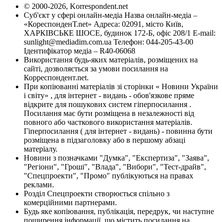
© 2000-2026, Korrespondent.net
Суб'єкт у сфері онлайн-медіа Назва онлайн-медіа –
«КореспонденТ.net» Адреса: 02091, місто Київ,
ХАРКІВСЬКЕ ШОСЕ, будинок 172-Б, офіс 208/1 E-mail:
sunlight@mediadim.com.ua
Телефон: 044-205-43-00
Ідентифікатор медіа – R40-06068
Використання будь-яких матеріалів, розміщених на
сайті, дозволяється за умови посилання на
Корреспондент.net.
При копіюванні матеріалів зі сторінки « Новини України
і світу» , для інтернет - видань - обов'язкове пряме
відкрите для пошукових систем гіперпосилання .
Посилання має бути розміщена в незалежності від
повного або часткового використання матеріалів.
Гіперпосилання ( для інтернет - видань) - повинна бути
розміщена в підзаголовку або в першому абзаці
матеріалу.
Новини з позначками "Думка", "Експертиза", "Заява",
"Регіони", "Гроші", "Влада", "Вибори", "Тест-драйв",
"Спецпроекти", "Промо" публікуються на правах
реклами.
Розділ Спецпроекти створюється спільно з
комерційними партнерами.
Будь яке копіювання, публікація, передрук, чи наступне
поширення інформації, що містить посилання на