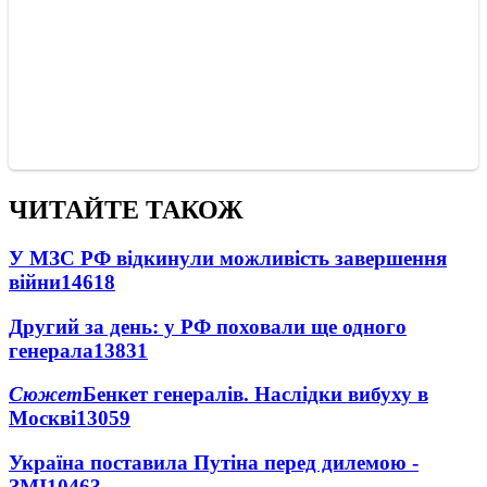
ЧИТАЙТЕ ТАКОЖ
У МЗС РФ відкинули можливість завершення
війни
14618
Другий за день: у РФ поховали ще одного
генерала
13831
Сюжет
Бенкет генералів. Наслідки вибуху в
Москві
13059
Україна поставила Путіна перед дилемою -
ЗМІ
10463