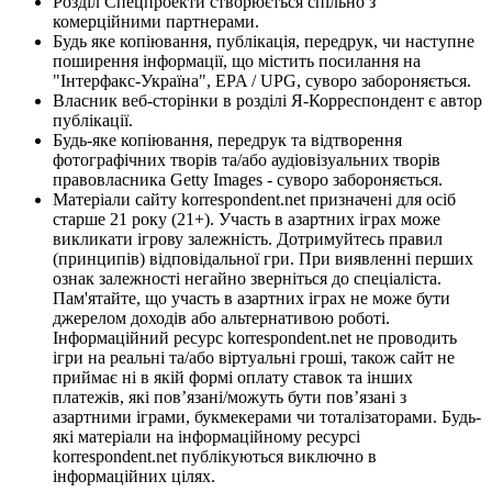
Розділ Спецпроекти створюється спільно з
комерційними партнерами.
Будь яке копіювання, публікація, передрук, чи наступне
поширення інформації, що містить посилання на
"Інтерфакс-Україна", EPA / UPG, суворо забороняється.
Власник веб-сторінки в розділі Я-Корреспондент є автор
публікації.
Будь-яке копіювання, передрук та відтворення
фотографічних творів та/або аудіовізуальних творів
правовласника Getty Images - суворо забороняється.
Матеріали сайту korrespondent.net призначені для осіб
старше 21 року (21+). Участь в азартних іграх може
викликати ігрову залежність. Дотримуйтесь правил
(принципів) відповідальної гри. При виявленні перших
ознак залежності негайно зверніться до спеціаліста.
Пам'ятайте, що участь в азартних іграх не може бути
джерелом доходів або альтернативою роботі.
Інформаційний ресурс korrespondent.net не проводить
ігри на реальні та/або віртуальні гроші, також сайт не
приймає ні в якій формі оплату ставок та інших
платежів, які пов’язані/можуть бути пов’язані з
азартними іграми, букмекерами чи тоталізаторами. Будь-
які матеріали на інформаційному ресурсі
korrespondent.net публікуються виключно в
інформаційних цілях.