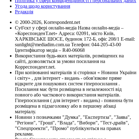
Політика у сфері конфіденційності і персональних даних
Угода щодо користування
Редакція
© 2000-2026, Korrespondent.net
Суб'єкт у сфері онлайн-медіа Назва онлайн-медіа –
«КореспонденТ.net» Адреса: 02091, місто Київ,
ХАРКІВСЬКЕ ШОСЕ, будинок 172-Б, офіс 208/1 E-mail:
sunlight@mediadim.com.ua
Телефон: 044-205-43-00
Ідентифікатор медіа – R40-06068
Використання будь-яких матеріалів, розміщених на
сайті, дозволяється за умови посилання на
Корреспондент.net.
При копіюванні матеріалів зі сторінки « Новини України
і світу» , для інтернет - видань - обов'язкове пряме
відкрите для пошукових систем гіперпосилання .
Посилання має бути розміщена в незалежності від
повного або часткового використання матеріалів.
Гіперпосилання ( для інтернет - видань) - повинна бути
розміщена в підзаголовку або в першому абзаці
матеріалу.
Новини з позначками "Думка", "Експертиза", "Заява",
"Регіони", "Гроші", "Влада", "Вибори", "Тест-драйв",
"Спецпроекти", "Промо" публікуються на правах
реклами.