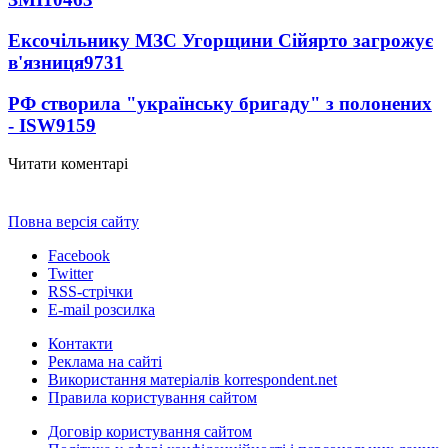
Ексочільнику МЗС Угорщини Сійярто загрожує
в'язниця
9731
РФ створила "українську бригаду" з полонених
- ISW
9159
Читати коментарі
Повна версія сайту
Facebook
Twitter
RSS-стрічки
E-mail розсилка
Контакти
Реклама на сайті
Використання матеріалів korrespondent.net
Правила користування сайтом
Договір користування сайтом