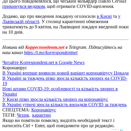
До цього повідомлялося, що чеський мільярдер Павло Сегнал
прикинувся медиком
, щоб отримати COVID-щеплення.
Додамо, що про введення локдауну оголосили
в Києві
та
у
Львівській області
. У столиці карантинні обмеження
триватимуть до 9 квітня, на Львівщині локдаун введений поки
на 10 днів.
Новини від
Корреспондент.net
в Telegram. Підписуйтесь на
наш канал
https://t.me/korrespondentnet
Читайте Korrespondent.net в Google News
Коронавірус
В Україні вперше виявили новий варіант коронавірусу Цикада
В Україні за тиждень різко зросла кількість хворих на COVID-
19
Нові штами COVID-19: особливості та кількість хворих в
Україні
У Києві різко зросла кількість хворих на коронавірус
В Україні утричі зросла кількість випадків COVID за тиждень
СПЕЦТЕМА:
Коронавірус
ТЕГИ:
Чехия
,
карантин
Якщо ви помітили помилку, виділіть необхідний текст і
натисніть Ctrl + Enter, щоб повідомити про це редакцію.