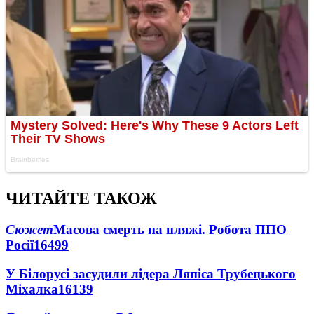
ЧИТАЙТЕ ТАКОЖ
Сюжет
Масова смерть на пляжі. Робота ППО
Росії
16499
У Білорусі засудили лідера Ляпіса Трубецького
Міхалка
16139