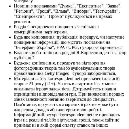
матеріалу.
Новини з позначками "Думка", "Експертиза", "Заява",
"Регіони", "Гроші", "Влада", "Вибори", "Тест-драйв",
"Спецпроекти", "Промо" публікуються на правах
реклами.
Розділ Спецпроекти створюється спільно з
комерційними партнерами.
Будь яке копіювання, публікація, передрук, чи наступне
поширення інформації, що містить посилання на
"Інтерфакс-Україна", EPA / UPG, суворо забороняється.
Власник веб-сторінки в розділі Я-Корреспондент є автор
публікації.
Будь-яке копіювання, передрук та відтворення
фотографічних творів та/або аудіовізуальних творів
правовласника Getty Images - суворо забороняється.
Матеріали сайту korrespondent.net призначені для осіб
старше 21 року (21+). Участь в азартних іграх може
викликати ігрову залежність. Дотримуйтесь правил
(принципів) відповідальної гри. При виявленні перших
ознак залежності негайно зверніться до спеціаліста.
Пам'ятайте, що участь в азартних іграх не може бути
джерелом доходів або альтернативою роботі.
Інформаційний ресурс korrespondent.net не проводить
ігри на реальні та/або віртуальні гроші, також сайт не
приймає ні в якій формі оплату ставок та інших