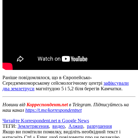
Раніше повідомлялося, що в Європейсько-
Середземноморському сейсмологічному центрі
зафіксували
два землетруси
магнітудою 5 і 5,2 біля берегів Камчатки.
Новини від
Корреспондент.net
в Telegram. Підписуйтесь на
наш канал
https://t.me/korrespondentnet
Читайте Korrespondent.net в Google News
ТЕГИ:
Землетрясения
,
видео
,
Алжир
,
разрушения
Якщо ви помітили помилку, виділіть необхідний текст і
натисніть Ctrl + Enter, щоб повідомити про це редакцію.