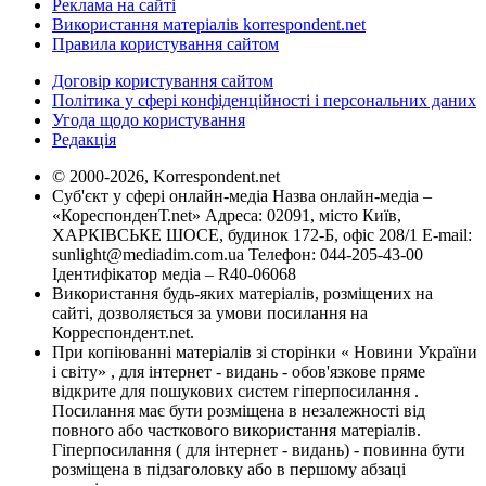
Реклама на сайті
Використання матеріалів korrespondent.net
Правила користування сайтом
Договір користування сайтом
Політика у сфері конфіденційності і персональних даних
Угода щодо користування
Редакція
© 2000-2026, Korrespondent.net
Суб'єкт у сфері онлайн-медіа Назва онлайн-медіа –
«КореспонденТ.net» Адреса: 02091, місто Київ,
ХАРКІВСЬКЕ ШОСЕ, будинок 172-Б, офіс 208/1 E-mail:
sunlight@mediadim.com.ua
Телефон: 044-205-43-00
Ідентифікатор медіа – R40-06068
Використання будь-яких матеріалів, розміщених на
сайті, дозволяється за умови посилання на
Корреспондент.net.
При копіюванні матеріалів зі сторінки « Новини України
і світу» , для інтернет - видань - обов'язкове пряме
відкрите для пошукових систем гіперпосилання .
Посилання має бути розміщена в незалежності від
повного або часткового використання матеріалів.
Гіперпосилання ( для інтернет - видань) - повинна бути
розміщена в підзаголовку або в першому абзаці