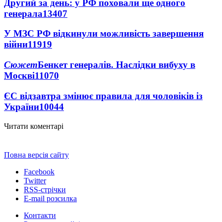
Другий за день: у РФ поховали ще одного
генерала
13407
У МЗС РФ відкинули можливість завершення
війни
11919
Сюжет
Бенкет генералів. Наслідки вибуху в
Москві
11070
ЄС відзавтра змінює правила для чоловіків із
України
10044
Читати коментарі
Повна версія сайту
Facebook
Twitter
RSS-стрічки
E-mail розсилка
Контакти