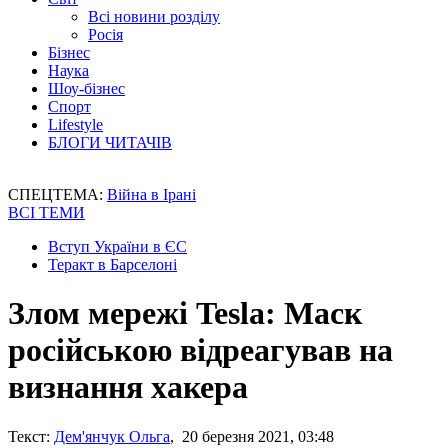
Всі новини розділу
Росія
Бізнес
Наука
Шоу-бізнес
Спорт
Lifestyle
БЛОГИ ЧИТАЧІВ
СПЕЦТЕМА:
Війна в Ірані
ВСІ ТЕМИ
Вступ України в ЄС
Теракт в Барселоні
Злом мережі Tesla: Маск
російською відреагував на
визнання хакера
Текст:
Дем'янчук Ольга
, 20 березня 2021, 03:48