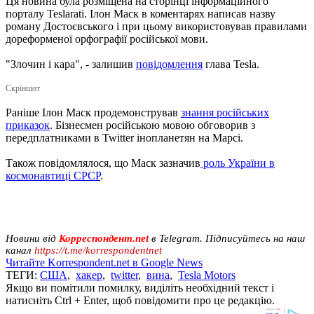
Ця новина була розміщена на сторінці інформаційного
порталу Teslarati. Ілон Маск в коментарях написав назву
роману Достоєвського і при цьому використовував правилами
дореформеної орфографії російської мови.
"Злочин і кара", - залишив
повідомлення
глава Tesla.
Скріншот
Раніше Ілон Маск продемонстрував
знання російських
приказок
. Бізнесмен російською мовою обговорив з
передплатниками в Twitter інопланетян на Марсі.
Також повідомлялося, що Маск зазначив
роль України в
космонавтиці СРСР
.
Новини від
Корреспондент.net
в Telegram. Підписуйтесь на наш
канал
https://t.me/korrespondentnet
Читайте Korrespondent.net в Google News
ТЕГИ:
США
,
хакер
,
twitter
,
вина
,
Tesla Motors
Якщо ви помітили помилку, виділіть необхідний текст і
натисніть Ctrl + Enter, щоб повідомити про це редакцію.