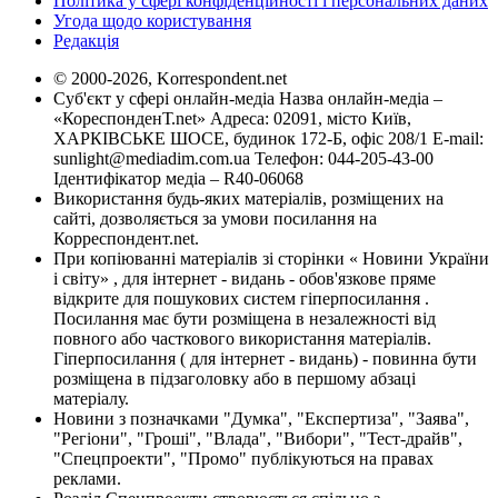
Політика у сфері конфіденційності і персональних даних
Угода щодо користування
Редакція
© 2000-2026, Korrespondent.net
Суб'єкт у сфері онлайн-медіа Назва онлайн-медіа –
«КореспонденТ.net» Адреса: 02091, місто Київ,
ХАРКІВСЬКЕ ШОСЕ, будинок 172-Б, офіс 208/1 E-mail:
sunlight@mediadim.com.ua
Телефон: 044-205-43-00
Ідентифікатор медіа – R40-06068
Використання будь-яких матеріалів, розміщених на
сайті, дозволяється за умови посилання на
Корреспондент.net.
При копіюванні матеріалів зі сторінки « Новини України
і світу» , для інтернет - видань - обов'язкове пряме
відкрите для пошукових систем гіперпосилання .
Посилання має бути розміщена в незалежності від
повного або часткового використання матеріалів.
Гіперпосилання ( для інтернет - видань) - повинна бути
розміщена в підзаголовку або в першому абзаці
матеріалу.
Новини з позначками "Думка", "Експертиза", "Заява",
"Регіони", "Гроші", "Влада", "Вибори", "Тест-драйв",
"Спецпроекти", "Промо" публікуються на правах
реклами.