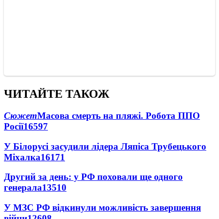
ЧИТАЙТЕ ТАКОЖ
Сюжет
Масова смерть на пляжі. Робота ППО
Росії
16597
У Білорусі засудили лідера Ляпіса Трубецького
Міхалка
16171
Другий за день: у РФ поховали ще одного
генерала
13510
У МЗС РФ відкинули можливість завершення
війни
12608