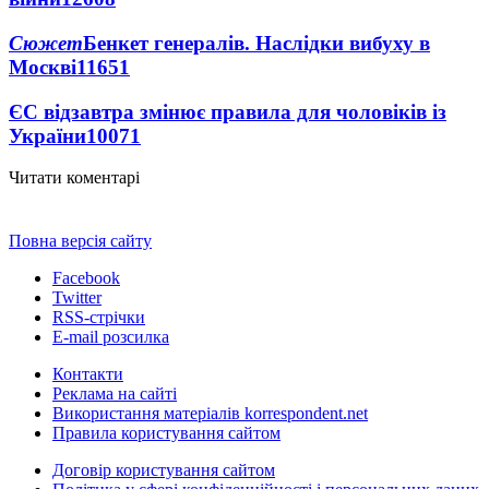
Сюжет
Бенкет генералів. Наслідки вибуху в
Москві
11651
ЄС відзавтра змінює правила для чоловіків із
України
10071
Читати коментарі
Повна версія сайту
Facebook
Twitter
RSS-стрічки
E-mail розсилка
Контакти
Реклама на сайті
Використання матеріалів korrespondent.net
Правила користування сайтом
Договір користування сайтом