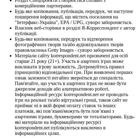
Розділ Спецпроекти створюється спільно з
комерційними партнерами.
Будь яке копіювання, публікація, передрук, чи наступне
поширення інформації, що містить посилання на
"Інтерфакс-Україна", EPA / UPG, суворо забороняється.
Власник веб-сторінки в розділі Я-Корреспондент є автор
публікації.
Будь-яке копіювання, передрук та відтворення
фотографічних творів та/або аудіовізуальних творів
правовласника Getty Images - суворо забороняється.
Матеріали сайту korrespondent.net призначені для осіб
старше 21 року (21+). Участь в азартних іграх може
викликати ігрову залежність. Дотримуйтесь правил
(принципів) відповідальної гри. При виявленні перших
ознак залежності негайно зверніться до спеціаліста.
Пам'ятайте, що участь в азартних іграх не може бути
джерелом доходів або альтернативою роботі.
Інформаційний ресурс korrespondent.net не проводить
ігри на реальні та/або віртуальні гроші, також сайт не
приймає ні в якій формі оплату ставок та інших
платежів, які пов’язані/можуть бути пов’язані з
азартними іграми, букмекерами чи тоталізаторами. Будь-
які матеріали на інформаційному ресурсі
korrespondent.net публікуються виключно в
інформаційних цілях.