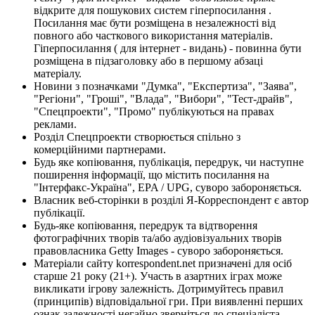
відкрите для пошукових систем гіперпосилання .
Посилання має бути розміщена в незалежності від
повного або часткового використання матеріалів.
Гіперпосилання ( для інтернет - видань) - повинна бути
розміщена в підзаголовку або в першому абзаці
матеріалу.
Новини з позначками "Думка", "Експертиза", "Заява",
"Регіони", "Гроші", "Влада", "Вибори", "Тест-драйв",
"Спецпроекти", "Промо" публікуються на правах
реклами.
Розділ Спецпроекти створюється спільно з
комерційними партнерами.
Будь яке копіювання, публікація, передрук, чи наступне
поширення інформації, що містить посилання на
"Інтерфакс-Україна", EPA / UPG, суворо забороняється.
Власник веб-сторінки в розділі Я-Корреспондент є автор
публікації.
Будь-яке копіювання, передрук та відтворення
фотографічних творів та/або аудіовізуальних творів
правовласника Getty Images - суворо забороняється.
Матеріали сайту korrespondent.net призначені для осіб
старше 21 року (21+). Участь в азартних іграх може
викликати ігрову залежність. Дотримуйтесь правил
(принципів) відповідальної гри. При виявленні перших
ознак залежності негайно зверніться до спеціаліста.