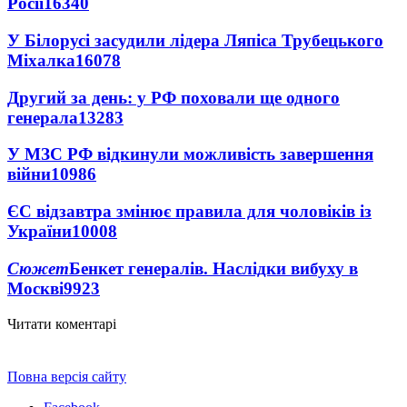
Росії
16340
У Білорусі засудили лідера Ляпіса Трубецького
Міхалка
16078
Другий за день: у РФ поховали ще одного
генерала
13283
У МЗС РФ відкинули можливість завершення
війни
10986
ЄС відзавтра змінює правила для чоловіків із
України
10008
Сюжет
Бенкет генералів. Наслідки вибуху в
Москві
9923
Читати коментарі
Повна версія сайту