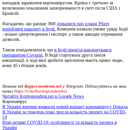
випадків зараження коронавірусом. Країна є третьою за
величиною показників захворюваності в світі після США і
Бразилії.
Нагадаємо, що раніше ЗМІ
дізналися про плани Pfizer
виробляти вакцину в Індії.
Компанія назвала умови уряду Індії
- вільне ціноутворення і експорт, а також швидке отримання
дозволів.
Також повідомлялося, що
в Індії прем'єр вакцинувався
препаратом Covaxin.
В Індії стартувала друга хвиля
вакцинації, в ході якої зробити щеплення мають право люди,
кому 45 і більше років.
Новини від
Корреспондент.net
у Telegram. Підписуйтесь на наш
канал
https://t.me/korrespondentnet
Читайте Korrespondent.net в Google News
Коронавірус
В Україні вперше виявили новий варіант коронавірусу Цикада
В Україні за тиждень різко зросла кількість хворих на COVID-
19
Нові штами COVID-19: особливості та кількість хворих в
Україні