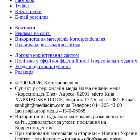
Facebook
Twitter
RSS-стрічки
E-mail розсилка
Контакти
Реклама на сайті
Використання матеріалів korrespondent.net
Правила користування сайтом
Договір користування сайтом
Політика у сфері конфіденційності і персональних даних
Угода щодо користування
Редакція
© 2000-2026, Korrespondent.net
Суб'єкт у сфері онлайн-медіа Назва онлайн-медіа –
«КореспонденТ.net» Адреса: 02091, місто Київ,
ХАРКІВСЬКЕ ШОСЕ, будинок 172-Б, офіс 208/1 E-mail:
sunlight@mediadim.com.ua
Телефон: 044-205-43-00
Ідентифікатор медіа – R40-06068
Використання будь-яких матеріалів, розміщених на
сайті, дозволяється за умови посилання на
Корреспондент.net.
При копіюванні матеріалів зі сторінки « Новини України
і світу» , для інтернет - видань - обов'язкове пряме