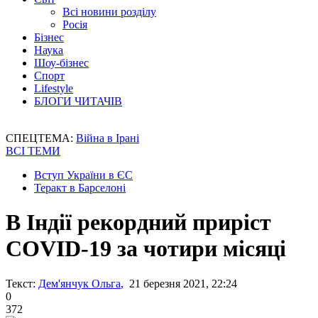
Всі новини розділу
Росія
Бізнес
Наука
Шоу-бізнес
Спорт
Lifestyle
БЛОГИ ЧИТАЧІВ
СПЕЦТЕМА:
Війна в Ірані
ВСІ ТЕМИ
Вступ України в ЄС
Теракт в Барселоні
В Індії рекордний приріст
COVID-19 за чотири місяці
Текст:
Дем'янчук Ольга
, 21 березня 2021, 22:24
0
372