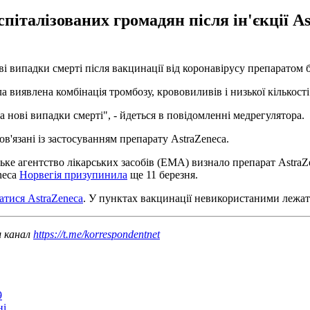
спіталізованих громадян після ін'єкції A
ві випадки смерті після вакцинації від коронавірусу препаратом 
ла виявлена ​​комбінація тромбозу, крововиливів і низької кількост
 нові випадки смерті", - йдеться в повідомленні медрегулятора.
в'язані із застосуванням препарату AstraZeneca.
ке агентство лікарських засобів (ЕМА) визнало препарат AstraZ
neca
Норвегія призупинила
ще 11 березня.
тися AstraZeneca
. У пунктах вакцинації невикористаними лежать
ш канал
https://t.me/korrespondentnet
9
ні