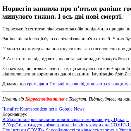
Норвегія заявила про п'ятьох раніше го
минулого тижня. І ось дві нові смерті.
Норвезьке Агентство лікарських засобів повідомило про два но
Раніше після ін'єкції було госпіталізовано п'ятьох осіб. У них бу
"Одна з них померла на початку тижня, зараз оголошено про два
В Агентстві не відкидають, що летальні випадки можуть бути по
Зазначимо, що незважаючи на те, що минулого тижня Європейсь
відновлювати використання даної вакцини. Імунізацію AstraZe
Додамо, що
громадяни Польщі масово відмовляються вакцинува
Новини від
Корреспондент.net
в Telegram. Підписуйтесь на на
Читайте Korrespondent.net в Google News
Коронавірус
В Україні вперше виявили новий варіант коронавірусу Цикада
В Україні за тиждень різко зросла кількість хворих на COVID-1
Нові штами COVID-19: особливості та кількість хворих в Украї