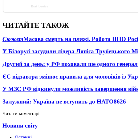
ЧИТАЙТЕ ТАКОЖ
Сюжет
Масова смерть на пляжі. Робота ППО Росі
У Білорусі засудили лідера Ляпіса Трубецького М
Другий за день: у РФ поховали ще одного генерал
ЄС відзавтра змінює правила для чоловіків із Ук
У МЗС РФ відкинули можливість завершення вій
Залужний: Україна не вступить до НАТО
8626
Читати коментарі
Новини світу
Останні