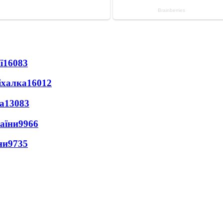
ї
16083
іхалка
16012
а
13083
раїни
9966
ни
9735