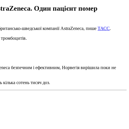
straZeneca. Один пацієнт помер
британсько-шведської компанії AstraZeneca, пише
ТАСС
.
і тромбоцитів.
eneca безпечним і ефективним, Норвегія вирішила поки не
 кілька сотень тисяч доз.