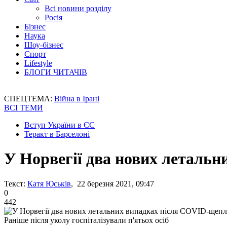
Всі новини розділу
Росія
Бізнес
Наука
Шоу-бізнес
Спорт
Lifestyle
БЛОГИ ЧИТАЧІВ
СПЕЦТЕМА:
Війна в Ірані
ВСІ ТЕМИ
Вступ України в ЄС
Теракт в Барселоні
У Норвегії два нових леталь
Текст:
Катя Юськів
, 22 березня 2021, 09:47
0
442
Раніше після уколу госпіталізували п'ятьох осіб