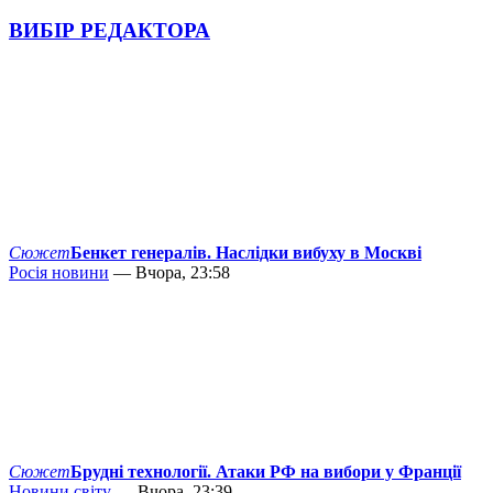
ВИБІР РЕДАКТОРА
Сюжет
Бенкет генералів. Наслідки вибуху в Москві
Росія новини
— Вчора, 23:58
Сюжет
Брудні технології. Атаки РФ на вибори у Франції
Новини світу
— Вчора, 23:39