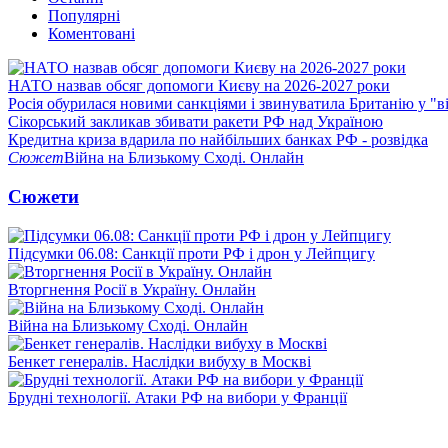
Популярні
Коментовані
НАТО назвав обсяг допомоги Києву на 2026-2027 роки
Росія обурилася новими санкціями і звинуватила Британію у "в
Сікорський закликав збивати ракети РФ над Україною
Кредитна криза вдарила по найбільших банках РФ - розвідка
Сюжет
Війна на Близькому Сході. Онлайн
Сюжети
Підсумки 06.08: Санкції проти РФ і дрон у Лейпцигу
Вторгнення Росії в Україну. Онлайн
Війна на Близькому Сході. Онлайн
Бенкет генералів. Наслідки вибуху в Москві
Брудні технології. Атаки РФ на вибори у Франції