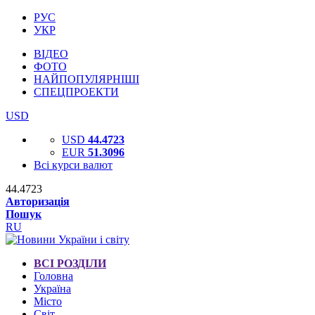
РУС
УКР
ВІДЕО
ФОТО
НАЙПОПУЛЯРНІШІ
СПЕЦПРОЕКТИ
USD
USD
44.4723
EUR
51.3096
Всі курси валют
44.4723
Авторизація
Пошук
RU
ВСІ РОЗДІЛИ
Головна
Україна
Місто
Світ