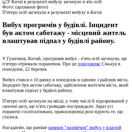
Фото: (архивное фото)
П'ятеро осіб загинули в результаті вибуху в Китаї
Вибух прогримів у будівлі. Інцидент
був актом саботажу - місцевий житель
влаштував підпал у будівлі району.
У Гуанчжоу, Китай, прогримів вибух - п'ять осіб загинули, ще
п'ятеро отримали поранення. Про це
повідомляє
Сіньхуа
в
понеділок, 22 березня.
Вибух стався о 10 ранку в понеділок в одному з районів міста.
Інцидент був актом саботажу, здійсненим жителем міста, який
влаштував підпал у будівлі району.
П'ятеро осіб загинули на місці, у тому числі й підозрюваний у
скоєнні акту, ще п'ять громадян постраждали. Зараз усі
поранені госпіталізовані, правоохоронці розслідують те, що
сталося.
Нагадаємо, що раніше
киянин "нахімічив" вибух у власній