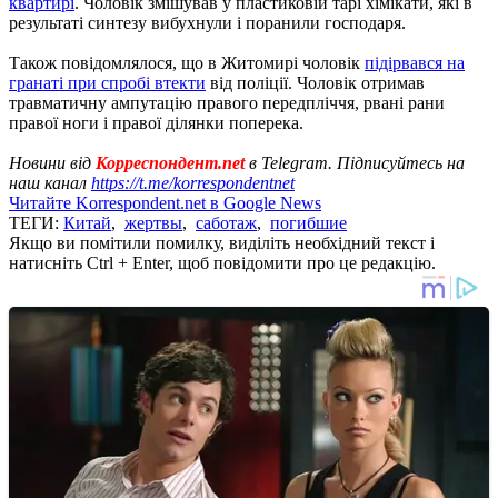
квартирі
. Чоловік змішував у пластиковій тарі хімікати, які в
результаті синтезу вибухнули і поранили господаря.
Також повідомлялося, що в Житомирі чоловік
підірвався на
гранаті при спробі втекти
від поліції. Чоловік отримав
травматичну ампутацію правого передпліччя, рвані рани
правої ноги і правої ділянки поперека.
Новини від
Корреспондент.net
в Telegram. Підписуйтесь на
наш канал
https://t.me/korrespondentnet
Читайте Korrespondent.net в Google News
ТЕГИ:
Китай
,
жертвы
,
саботаж
,
погибшие
Якщо ви помітили помилку, виділіть необхідний текст і
натисніть Ctrl + Enter, щоб повідомити про це редакцію.