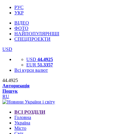
РУС
УКР
ВІДЕО
ФОТО
НАЙПОПУЛЯРНІШІ
СПЕЦПРОЕКТИ
USD
USD
44.4925
EUR
51.3357
Всі курси валют
44.4925
Авторизація
Пошук
RU
ВСІ РОЗДІЛИ
Головна
Україна
Місто
Світ