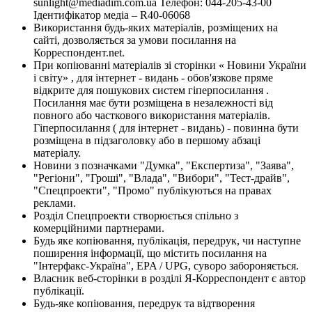
sunlight@mediadim.com.ua
Телефон: 044-205-43-00
Ідентифікатор медіа – R40-06068
Використання будь-яких матеріалів, розміщених на
сайті, дозволяється за умови посилання на
Корреспондент.net.
При копіюванні матеріалів зі сторінки « Новини України
і світу» , для інтернет - видань - обов'язкове пряме
відкрите для пошукових систем гіперпосилання .
Посилання має бути розміщена в незалежності від
повного або часткового використання матеріалів.
Гіперпосилання ( для інтернет - видань) - повинна бути
розміщена в підзаголовку або в першому абзаці
матеріалу.
Новини з позначками "Думка", "Експертиза", "Заява",
"Регіони", "Гроші", "Влада", "Вибори", "Тест-драйв",
"Спецпроекти", "Промо" публікуються на правах
реклами.
Розділ Спецпроекти створюється спільно з
комерційними партнерами.
Будь яке копіювання, публікація, передрук, чи наступне
поширення інформації, що містить посилання на
"Інтерфакс-Україна", EPA / UPG, суворо забороняється.
Власник веб-сторінки в розділі Я-Корреспондент є автор
публікації.
Будь-яке копіювання, передрук та відтворення