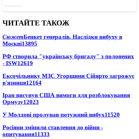
ЧИТАЙТЕ ТАКОЖ
Сюжет
Бенкет генералів. Наслідки вибуху в
Москві
13895
РФ створила "українську бригаду" з полонених
- ISW
12619
Ексочільнику МЗС Угорщини Сійярто загрожує
в'язниця
12164
Іран висунув США вимоги для розблокування
Ормузу
12023
У Молдові пролунав потужний вибух
11520
Росіяни змінили ставлення до війни -
опитування
11333