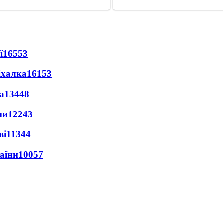
ї
16553
іхалка
16153
а
13448
ни
12243
ві
11344
раїни
10057