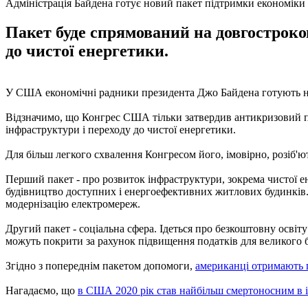
Адміністрація Байдена готує новий пакет підтримки економіки
Пакет буде спрямований на довгостроко
до чистої енергетики.
У США економічні радники президента Джо Байдена готують но
Відзначимо, що Конгрес США тільки затвердив антикризовий пак
інфраструктури і переходу до чистої енергетики.
Для більш легкого схвалення Конгресом його, імовірно, розіб'ю
Перший пакет - про розвиток інфраструктури, зокрема чистої ен
будівництво доступних і енергоефективних житлових будинків. З
модернізацію електромереж.
Другий пакет - соціальна сфера. Ідеться про безкоштовну осві
можуть покрити за рахунок підвищення податків для великого 
Згідно з попереднім пакетом допомоги,
американці отримають 
Нагадаємо, що
в США 2020 рік став найбільш смертоносним в і