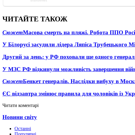
ЧИТАЙТЕ ТАКОЖ
Сюжет
Масова смерть на пляжі. Робота ППО Росі
У Білорусі засудили лідера Ляпіса Трубецького М
Другий за день: у РФ поховали ще одного генерал
У МЗС РФ відкинули можливість завершення вій
Сюжет
Бенкет генералів. Наслідки вибуху в Моск
ЄС відзавтра змінює правила для чоловіків із Ук
Читати коментарі
Новини світу
Останні
Популярні