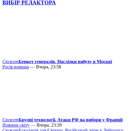
ВИБІР РЕДАКТОРА
Сюжет
Бенкет генералів. Наслідки вибуху в Москві
Росія новини
— Вчора, 23:58
Сюжет
Брудні технології. Атаки РФ на вибори у Франції
Новини світу
— Вчора, 23:39
Сюжет
Ескалація для Європи. Російський дрон в Лейпцигу