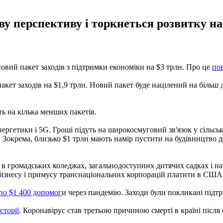
ву перспективу і торкнеться розвитку на
вий пакет заходів з підтримки економіки на $3 трлн. Про це
по
ет заходів на $1,9 трлн. Новий пакет буде націлений на більш д
ть на кілька менших пакетів.
ергетики і 5G. Гроші підуть на широкосмуговий зв'язок у сільські
окрема, близько $1 трлн мають намір пустити на будівництво дорі
ту в громадських коледжах, загальнодоступних дитячих садках і 
бізнесу і примусу транснаціональних корпорацій платити в США 
по $1 400 допомог
и через пандемію. Заходи були покликані підтри
сторії
. Коронавірус став третьою причиною смерті в країні після