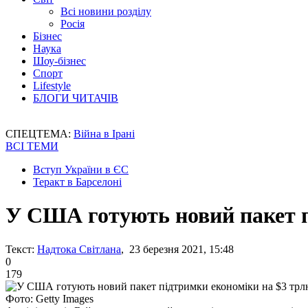
Всі новини розділу
Росія
Бізнес
Наука
Шоу-бізнес
Спорт
Lifestyle
БЛОГИ ЧИТАЧІВ
СПЕЦТЕМА:
Війна в Ірані
ВСІ ТЕМИ
Вступ України в ЄС
Теракт в Барселоні
У США готують новий пакет п
Текст:
Надтока Світлана
, 23 березня 2021, 15:48
0
179
Фото: Getty Images