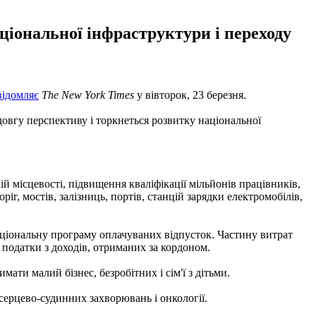
ціональної інфраструктури і переходу
відомляє
The New York Times
у вівторок, 23 березня.
овгу перспективу і торкнеться розвитку національної
й місцевості, підвищення кваліфікації мільйонів працівників,
г, мостів, залізниць, портів, станцій зарядки електромобілів,
національну програму оплачуваних відпусток. Частину витрат
податки з доходів, отриманих за кордоном.
мати малий бізнес, безробітних і сім'ї з дітьми.
 серцево-судинних захворювань і онкології.