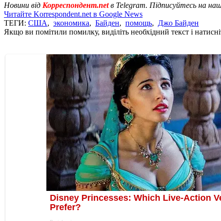
Новини від
Корреспондент.net
в Telegram. Підписуйтесь на на
Читайте Korrespondent.net в Google News
ТЕГИ:
США
,
экономика
,
Байден
,
помощь
,
Джо Байден
Якщо ви помітили помилку, виділіть необхідний текст і натисніт