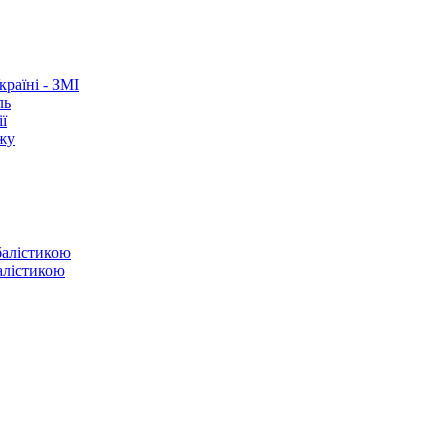
раїні - ЗМІ
ль
ї
ежу
балістикою