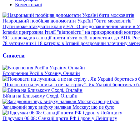
Коментовані
Навроцький пообіцяв допомогати Україні "бити московитів"
Путін може атакувати країну НАТО ще до закінчення війни в Ук
Іспанія пригрозила Італії "відповісти" на прикордонний контро
ЄС запровадив санкції проти п'яти осіб, причетних до ВПК Росі
78 затриманих і 18 катерів: в Іспанії розгромили злочинну мер
Сюжети
Вторгнення Росії в Україну. Онлайн
"Полювати на лучника, а не на стрілу". Як Україні боротись з 
Війна на Близькому Сході. Онлайн
Загадковий звук вибуху налякав Москву: що це було
Підсумки 06.08: Санкції проти РФ і дрон у Лейпцигу