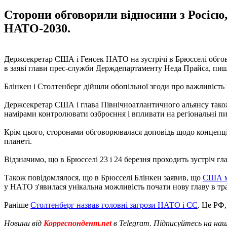
Сторони обговорили відносини з Росією
НАТО-2030.
Держсекретар США і Генсек НАТО на зустрічі в Брюсселі обгов
в заяві глави прес-служби Держдепартаменту Неда Прайса, пи
Блінкен і Столтенберг дійшли обопільної згоди про важливість
Держсекретар США і глава Північноатлантичного альянсу також
намірами контролювати озброєння і впливати на регіональні пи
Крім цього, сторонами обговорювалася доповідь щодо концепції 
планеті.
Відзначимо, що в Брюсселі 23 і 24 березня проходить зустріч 
Також повідомлялося, що в Брюсселі Блінкен заявив, що
США ма
у НАТО з'явилася унікальна можливість почати нову главу в т
Раніше
Столтенберг назвав головні загрози НАТО і ЄС
. Це РФ,
Новини від
Корреспондент.net
в Telegram. Підписуйтесь на на