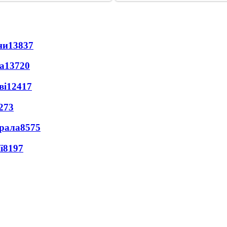
ни
13837
а
13720
ві
12417
273
ерала
8575
ї
8197