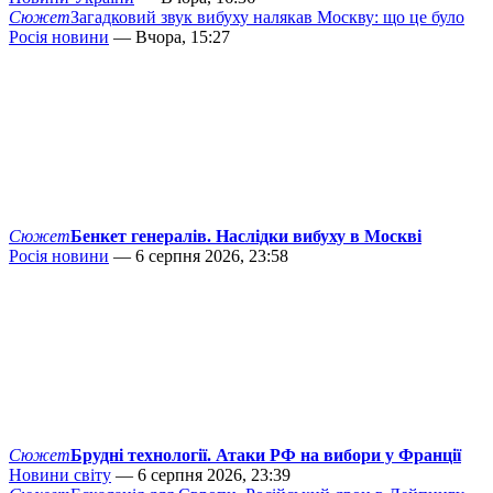
Сюжет
Загадковий звук вибуху налякав Москву: що це було
Росія новини
— Вчора, 15:27
Сюжет
Бенкет генералів. Наслідки вибуху в Москві
Росія новини
— 6 серпня 2026, 23:58
Сюжет
Брудні технології. Атаки РФ на вибори у Франції
Новини світу
— 6 серпня 2026, 23:39