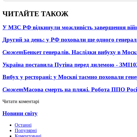
ЧИТАЙТЕ ТАКОЖ
У МЗС РФ відкинули можливість завершення вій
Другий за день: у РФ поховали ще одного генерал
Сюжет
Бенкет генералів. Наслідки вибуху в Моск
Україна поставила Путіна перед дилемою - ЗМІ
10
Вибух у ресторані: у Москві таємно поховали ген
Сюжет
Масова смерть на пляжі. Робота ППО Росі
Читати коментарі
Новини світу
Останні
Популярні
Коментовані