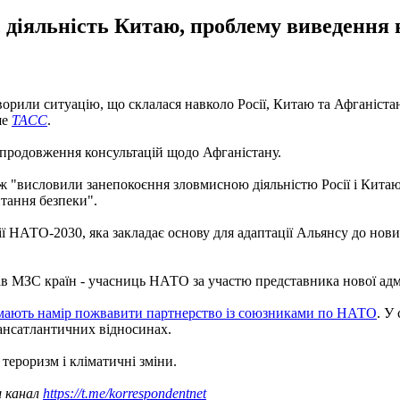
, діяльність Китаю, проблему виведення 
орили ситуацію, що склалася навколо Росії, Китаю та Афганіст
ше
ТАСС
.
 продовження консультацій щодо Афганістану.
 "висловили занепокоєння зловмисною діяльністю Росії і Китаю,
тання безпеки".
НАТО-2030, яка закладає основу для адаптації Альянсу до нових 
глав МЗС країн - учасниць НАТО за участю представника нової ад
ють намір пожвавити партнерство із союзниками по НАТО
. У
рансатлантичних відносинах.
 тероризм і кліматичні зміни.
ш канал
https://t.me/korrespondentnet