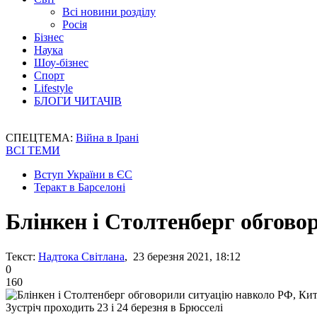
Всі новини розділу
Росія
Бізнес
Наука
Шоу-бізнес
Спорт
Lifestyle
БЛОГИ ЧИТАЧІВ
СПЕЦТЕМА:
Війна в Ірані
ВСІ ТЕМИ
Вступ України в ЄС
Теракт в Барселоні
Блінкен і Столтенберг обгово
Текст:
Надтока Світлана
, 23 березня 2021, 18:12
0
160
Зустріч проходить 23 і 24 березня в Брюсселі