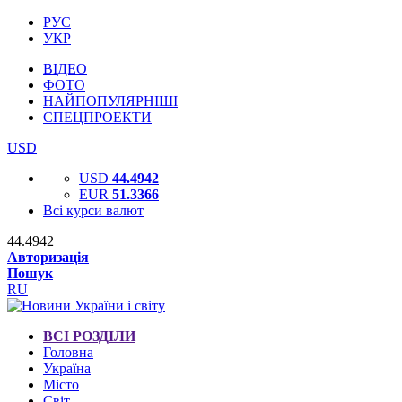
РУС
УКР
ВІДЕО
ФОТО
НАЙПОПУЛЯРНІШІ
СПЕЦПРОЕКТИ
USD
USD
44.4942
EUR
51.3366
Всі курси валют
44.4942
Авторизація
Пошук
RU
ВСІ РОЗДІЛИ
Головна
Україна
Місто
Світ