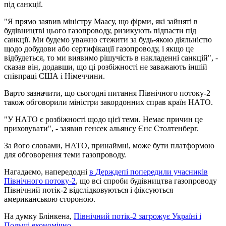
під санкції.
"Я прямо заявив міністру Маасу, що фірми, які зайняті в
будівництві цього газопроводу, ризикують підпасти під
санкції. Ми будемо уважно стежити за будь-якою діяльністю
щодо добудови або сертифікації газопроводу, і якщо це
відбудеться, то ми виявимо рішучість в накладенні санкцій", -
сказав він, додавши, що ці розбіжності не заважають іншій
співпраці США і Німеччини.
Варто зазначити, що сьогодні питання Північного потоку-2
також обговорили міністри закордонних справ країн НАТО.
"У НАТО є розбіжності щодо цієї теми. Немає причин це
приховувати", - заявив генсек альянсу Єнс Столтенберг.
За його словами, НАТО, принаймні, може бути платформою
для обговорення теми газопроводу.
Нагадаємо, напередодні
в Держдепі попередили учасників
Північного потоку-2
, що всі спроби будівництва газопроводу
Північний потік-2 відслідковуються і фіксуються
американською стороною.
На думку Блінкена,
Північний потік-2 загрожує Україні і
Польщі економічно
.