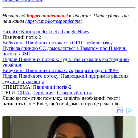
Новини від
Корреспондент.net
в Telegram. Підписуйтесь на
наш канал
https://t.me/korrespondentnet
Читайте Korrespondent.net в Google News
Північний потік-2
Вибухи на Північних потоках: в ОГП зробили заяву
Путін за спиною ЄС домовляється з Трампом про Північні
потоки - ЗМІ
Підрив Північних потоків: суд в Італії схвалив екстрадицію
українця
Вибухи на Північних потоках: українця видадуть ФРН
Підрив Північного потоку: Навроцький підтримав рішення
суду щодо українця
СПЕЦТЕМА:
Північний потік-2
ТЕГИ:
США
,
Германия
,
Северный поток
Якщо ви помітили помилку, виділіть необхідний текст і
натисніть Ctrl + Enter, щоб повідомити про це редакцію.