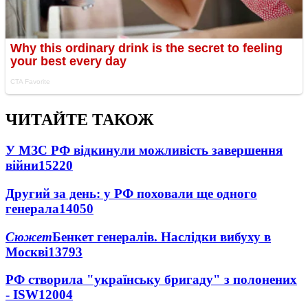
ЧИТАЙТЕ ТАКОЖ
У МЗС РФ відкинули можливість завершення
війни
15220
Другий за день: у РФ поховали ще одного
генерала
14050
Сюжет
Бенкет генералів. Наслідки вибуху в
Москві
13793
РФ створила "українську бригаду" з полонених
- ISW
12004