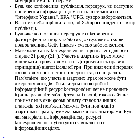
комерційними партнерами.
Будь яке копіювання, публікація, передрук, чи наступне
поширення інформації, що містить посилання на
"Інтерфакс-Україна", EPA / UPG, суворо забороняється.
Власник веб-сторінки в розділі Я-Корреспондент є автор
публікації.
Будь-яке копіювання, передрук та відтворення
фотографічних творів та/або аудіовізуальних творів
правовласника Getty Images - суворо забороняється.
Матеріали сайту korrespondent.net призначені для осіб
старше 21 року (21+). Участь в азартних іграх може
викликати ігрову залежність. Дотримуйтесь правил
(принципів) відповідальної гри. При виявленні перших
ознак залежності негайно зверніться до спеціаліста.
Пам'ятайте, що участь в азартних іграх не може бути
джерелом доходів або альтернативою роботі.
Інформаційний ресурс korrespondent.net не проводить
ігри на реальні та/або віртуальні гроші, також сайт не
приймає ні в якій формі оплату ставок та інших
платежів, які пов’язані/можуть бути пов’язані з
азартними іграми, букмекерами чи тоталізаторами. Будь-
які матеріали на інформаційному ресурсі
korrespondent.net публікуються виключно в
інформаційних цілях.