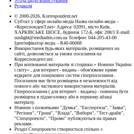
Угода щодо користування
Редакція
© 2000-2026, Korrespondent.net
Суб'єкт у сфері онлайн-медіа Назва онлайн-медіа –
«КореспонденТ.net» Адреса: 02091, місто Київ,
ХАРКІВСЬКЕ ШОСЕ, будинок 172-Б, офіс 208/1 E-mail:
sunlight@mediadim.com.ua
Телефон: 044-205-43-00
Ідентифікатор медіа – R40-06068
Використання будь-яких матеріалів, розміщених на
сайті, дозволяється за умови посилання на
Корреспондент.net.
При копіюванні матеріалів зі сторінки « Новини України
і світу» , для інтернет - видань - обов'язкове пряме
відкрите для пошукових систем гіперпосилання .
Посилання має бути розміщена в незалежності від
повного або часткового використання матеріалів.
Гіперпосилання ( для інтернет - видань) - повинна бути
розміщена в підзаголовку або в першому абзаці
матеріалу.
Новини з позначками "Думка", "Експертиза", "Заява",
"Регіони", "Гроші", "Влада", "Вибори", "Тест-драйв",
"Спецпроекти", "Промо" публікуються на правах
реклами.
Розділ Спецпроекти створюється спільно з