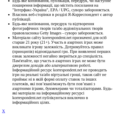
Будь яке копіювання, публікація, передрук, чи наступне
поширення інформації, що містить посилання на
"Інтерфакс-Україна", EPA / UPG, суворо забороняється.
Власник веб-сторінки в розділі Я-Корреспондент є автор
публікації.
Будь-яке копіювання, передрук та відтворення
фотографічних творів та/або аудіовізуальних творів
правовласника Getty Images - суворо забороняється.
Матеріали сайту korrespondent.net призначені для осіб
старше 21 року (21+). Участь в азартних іграх може
викликати ігрову залежність. Дотримуйтесь правил
(принципів) відповідальної гри. При виявленні перших
ознак залежності негайно зверніться до спеціаліста.
Пам'ятайте, що участь в азартних іграх не може бути
джерелом доходів або альтернативою роботі.
Інформаційний ресурс korrespondent.net не проводить
ігри на реальні та/або віртуальні гроші, також сайт не
приймає ні в якій формі оплату ставок та інших
платежів, які пов’язані/можуть бути пов’язані з
азартними іграми, букмекерами чи тоталізаторами. Будь-
які матеріали на інформаційному ресурсі
korrespondent.net публікуються виключно в
інформаційних цілях.
X