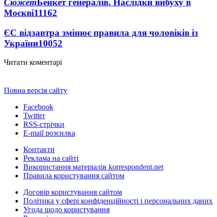
Сюжет
Бенкет генералів. Наслідки вибуху в
Москві
11162
ЄС відзавтра змінює правила для чоловіків із
України
10052
Читати коментарі
Повна версія сайту
Facebook
Twitter
RSS-стрічки
E-mail розсилка
Контакти
Реклама на сайті
Використання матеріалів korrespondent.net
Правила користування сайтом
Договір користування сайтом
Політика у сфері конфіденційності і персональних даних
Угода щодо користування