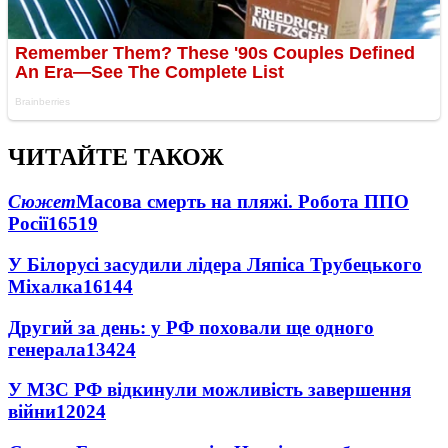
ЧИТАЙТЕ ТАКОЖ
Сюжет
Масова смерть на пляжі. Робота ППО
Росії
16519
У Білорусі засудили лідера Ляпіса Трубецького
Міхалка
16144
Другий за день: у РФ поховали ще одного
генерала
13424
У МЗС РФ відкинули можливість завершення
війни
12024