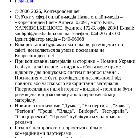
Редакція
© 2000-2026, Korrespondent.net
Суб'єкт у сфері онлайн-медіа Назва онлайн-медіа –
«КореспонденТ.net» Адреса: 02091, місто Київ,
ХАРКІВСЬКЕ ШОСЕ, будинок 172-Б, офіс 208/1 E-mail:
sunlight@mediadim.com.ua
Телефон: 044-205-43-00
Ідентифікатор медіа – R40-06068
Використання будь-яких матеріалів, розміщених на
сайті, дозволяється за умови посилання на
Корреспондент.net.
При копіюванні матеріалів зі сторінки « Новини України
і світу» , для інтернет - видань - обов'язкове пряме
відкрите для пошукових систем гіперпосилання .
Посилання має бути розміщена в незалежності від
повного або часткового використання матеріалів.
Гіперпосилання ( для інтернет - видань) - повинна бути
розміщена в підзаголовку або в першому абзаці
матеріалу.
Новини з позначками "Думка", "Експертиза", "Заява",
"Регіони", "Гроші", "Влада", "Вибори", "Тест-драйв",
"Спецпроекти", "Промо" публікуються на правах
реклами.
Розділ Спецпроекти створюється спільно з
комерційними партнерами.