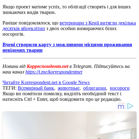
Якщо проект матиме успіх, то облігації створять і для інших
зникаючих видів тварин.
Раніше повідомлялося, що
ветеринари з Кенії витягли декілька
десятків яйцеклітин
з двох особин вимираючих білих
носорогів.
Вчені створили карту з можливими місцями проживання
невідомих тварин
Новини від
Корреспондент.net
в Telegram. Підписуйтесь на
наш канал
https://t.me/korrespondentnet
Читайте Korrespondent.net в Google News
ТЕГИ:
Всемирный банк
,
животные
,
облигации
,
носороги
Якщо ви помітили помилку, виділіть необхідний текст і
натисніть Ctrl + Enter, щоб повідомити про це редакцію.