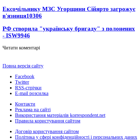
Ексочільнику МЗС Угорщини Сійярто загрожує
в'язниця
10306
РФ створила "українську бригаду" з полонених
- ISW
9946
Читати коментарі
Повна версія сайту
Facebook
Twitter
RSS-стрічки
E-mail розсилка
Контакти
Реклама на сайті
Використання матеріалів korrespondent.net
Правила користування сайтом
Договір користування сайтом
Політика у сфері конфіденційності і персональних даних