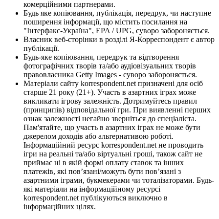
комерційними партнерами.
Будь яке копіювання, публікація, передрук, чи наступне
поширення інформації, що містить посилання на
"Інтерфакс-Україна", EPA / UPG, суворо забороняється.
Власник веб-сторінки в розділі Я-Корреспондент є автор
публікації.
Будь-яке копіювання, передрук та відтворення
фотографічних творів та/або аудіовізуальних творів
правовласника Getty Images - суворо забороняється.
Матеріали сайту korrespondent.net призначені для осіб
старше 21 року (21+). Участь в азартних іграх може
викликати ігрову залежність. Дотримуйтесь правил
(принципів) відповідальної гри. При виявленні перших
ознак залежності негайно зверніться до спеціаліста.
Пам'ятайте, що участь в азартних іграх не може бути
джерелом доходів або альтернативою роботі.
Інформаційний ресурс korrespondent.net не проводить
ігри на реальні та/або віртуальні гроші, також сайт не
приймає ні в якій формі оплату ставок та інших
платежів, які пов’язані/можуть бути пов’язані з
азартними іграми, букмекерами чи тоталізаторами. Будь-
які матеріали на інформаційному ресурсі
korrespondent.net публікуються виключно в
інформаційних цілях.