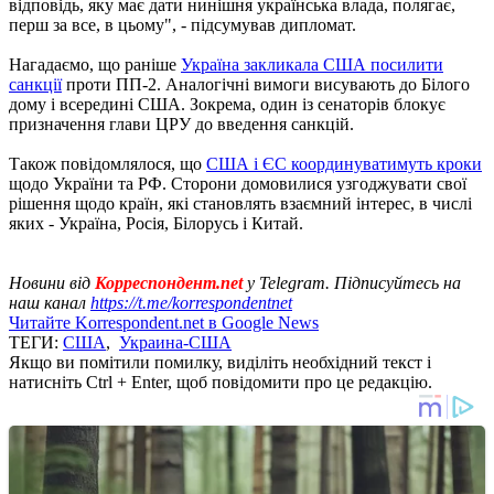
відповідь, яку має дати нинішня українська влада, полягає,
перш за все, в цьому", - підсумував дипломат.
Нагадаємо, що раніше
Україна закликала США посилити
санкції
проти ПП-2. Аналогічні вимоги висувають до Білого
дому і всередині США. Зокрема, один із сенаторів блокує
призначення глави ЦРУ до введення санкцій.
Також повідомлялося, що
США і ЄС координуватимуть кроки
щодо України та РФ. Сторони домовилися узгоджувати свої
рішення щодо країн, які становлять взаємний інтерес, в числі
яких - Україна, Росія, Білорусь і Китай.
Новини від
Корреспондент.net
у Telegram. Підписуйтесь на
наш канал
https://t.me/korrespondentnet
Читайте Korrespondent.net в Google News
ТЕГИ:
США
,
Украина-США
Якщо ви помітили помилку, виділіть необхідний текст і
натисніть Ctrl + Enter, щоб повідомити про це редакцію.