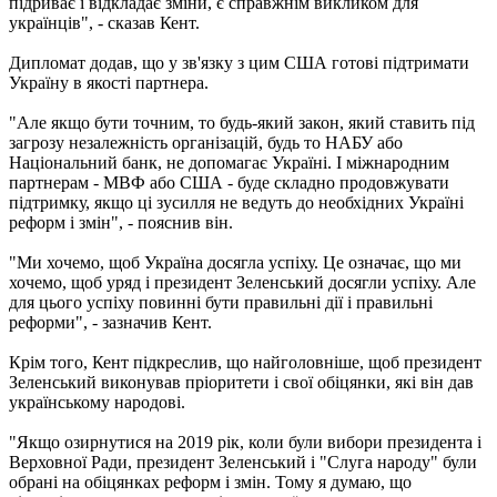
підриває і відкладає зміни, є справжнім викликом для
українців", - сказав Кент.
Дипломат додав, що у зв'язку з цим США готові підтримати
Україну в якості партнера.
"Але якщо бути точним, то будь-який закон, який ставить під
загрозу незалежність організацій, будь то НАБУ або
Національний банк, не допомагає Україні. І міжнародним
партнерам - МВФ або США - буде складно продовжувати
підтримку, якщо ці зусилля не ведуть до необхідних Україні
реформ і змін", - пояснив він.
"Ми хочемо, щоб Україна досягла успіху. Це означає, що ми
хочемо, щоб уряд і президент Зеленський досягли успіху. Але
для цього успіху повинні бути правильні дії і правильні
реформи", - зазначив Кент.
Крім того, Кент підкреслив, що найголовніше, щоб президент
Зеленський виконував пріоритети і свої обіцянки, які він дав
українському народові.
"Якщо озирнутися на 2019 рік, коли були вибори президента і
Верховної Ради, президент Зеленський і "Слуга народу" були
обрані на обіцянках реформ і змін. Тому я думаю, що