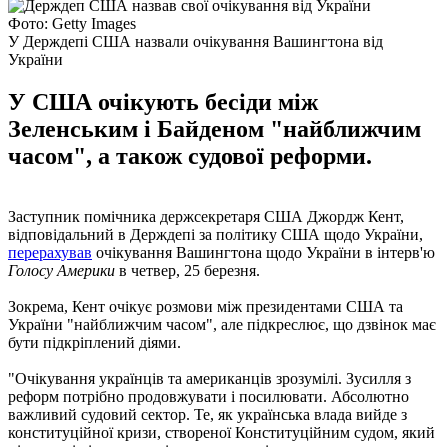
Фото: Getty Images
У Держдепі США назвали очікування Вашингтона від
України
У США очікують бесіди між
Зеленським і Байденом "найближчим
часом", а також судової реформи.
Заступник помічника держсекретаря США Джордж Кент,
відповідальний в Держдепі за політику США щодо України,
перерахував
очікування Вашингтона щодо України в інтерв'ю
Голосу Америки
в четвер, 25 березня.
Зокрема, Кент очікує розмови між президентами США та
України "найближчим часом", але підкреслює, що дзвінок має
бути підкріплений діями.
"Очікування українців та американців зрозумілі. Зусилля з
реформ потрібно продовжувати і посилювати. Абсолютно
важливий судовий сектор. Те, як українська влада вийде з
конституційної кризи, створеної Конституційним судом, який