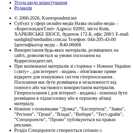
Угода щодо користування
Редакція
© 2000-2026, Korrespondent.net
Суб'єкт у сфері онлайн-медіа Назва онлайн-медіа –
«КореспонденТ.net» Адреса: 02091, місто Київ,
ХАРКІВСЬКЕ ШОСЕ, будинок 172-Б, офіс 208/1 E-mail:
sunlight@mediadim.com.ua
Телефон: 044-205-43-00
Ідентифікатор медіа – R40-06068
Використання будь-яких матеріалів, розміщених на
сайті, дозволяється за умови посилання на
Корреспондент.net.
При копіюванні матеріалів зі сторінки « Новини України
і світу» , для інтернет - видань - обов'язкове пряме
відкрите для пошукових систем гіперпосилання .
Посилання має бути розміщена в незалежності від
повного або часткового використання матеріалів.
Гіперпосилання ( для інтернет - видань) - повинна бути
розміщена в підзаголовку або в першому абзаці
матеріалу.
Новини з позначками "Думка", "Експертиза", "Заява",
"Регіони", "Гроші", "Влада", "Вибори", "Тест-драйв",
"Спецпроекти", "Промо" публікуються на правах
реклами.
Розділ Спецпроекти створюється спільно з