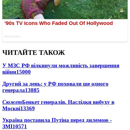
ЧИТАЙТЕ ТАКОЖ
У МЗС РФ відкинули можливість завершення
війни
15000
Другий за день: у РФ поховали ще одного
генерала
13885
Сюжет
Бенкет генералів. Наслідки вибуху в
Москві
13369
Україна поставила Путіна перед дилемою -
ЗМІ
10571