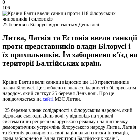
0
106
25 березня в Білорусі відзначається День волі
Литва, Латвія та Естонія ввели санкції
проти представників влади Білорусі і
їх прихильників. Їм заборонено в'їзд на
території Балтійських країн.
Країни Балтії ввели санкції відносно ще 118 представників
влади Білорусі. Це зроблено в знак солідарності з білоруським
народом, який святкує 25 березня День волі. Про це
повідомляється на
сайті
МЗС Литви.
"25 березня в знак солідарності з білоруським народом, який
відзначає сьогодні День волі, у відповідь на тривалі
систематичні репресії білоруського режиму і на підтримку
демократичних устремлінь білоруського народу Литва, Латвія
та Естонія розширюють свої національні списки іноземців,
яким заборонено в'їзд на території Балтійських країн", -