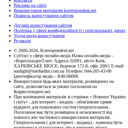
Контакти
Реклама на сайті
Використання матеріалів korrespondent.net
Правила користування сайтом
Договір користування сайтом
Політика у сфері конфіденційності і персональних даних
Угода щодо користування
Редакція
© 2000-2026, Korrespondent.net
Суб'єкт у сфері онлайн-медіа Назва онлайн-медіа –
«КореспонденТ.net» Адреса: 02091, місто Київ,
ХАРКІВСЬКЕ ШОСЕ, будинок 172-Б, офіс 208/1 E-mail:
sunlight@mediadim.com.ua
Телефон: 044-205-43-00
Ідентифікатор медіа – R40-06068
Використання будь-яких матеріалів, розміщених на
сайті, дозволяється за умови посилання на
Корреспондент.net.
При копіюванні матеріалів зі сторінки « Новини України
і світу» , для інтернет - видань - обов'язкове пряме
відкрите для пошукових систем гіперпосилання .
Посилання має бути розміщена в незалежності від
повного або часткового використання матеріалів.
Гіперпосилання ( для інтернет - видань) - повинна бути
розміщена в підзаголовку або в першому абзаці