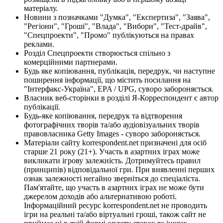
матеріалу.
Новини з позначками "Думка", "Експертиза", "Заява",
"Регіони", "Гроші", "Влада", "Вибори", "Тест-драйв",
"Спецпроекти", "Промо" публікуються на правах
реклами.
Розділ Спецпроекти створюється спільно з
комерційними партнерами.
Будь яке копіювання, публікація, передрук, чи наступне
поширення інформації, що містить посилання на
"Інтерфакс-Україна", EPA / UPG, суворо забороняється.
Власник веб-сторінки в розділі Я-Корреспондент є автор
публікації.
Будь-яке копіювання, передрук та відтворення
фотографічних творів та/або аудіовізуальних творів
правовласника Getty Images - суворо забороняється.
Матеріали сайту korrespondent.net призначені для осіб
старше 21 року (21+). Участь в азартних іграх може
викликати ігрову залежність. Дотримуйтесь правил
(принципів) відповідальної гри. При виявленні перших
ознак залежності негайно зверніться до спеціаліста.
Пам'ятайте, що участь в азартних іграх не може бути
джерелом доходів або альтернативою роботі.
Інформаційний ресурс korrespondent.net не проводить
ігри на реальні та/або віртуальні гроші, також сайт не