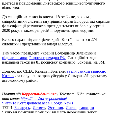
йдеться в повідомленні литовського зовнішньополітичного
відомства.
До санкційних списків внеси 118 осіб - це, зокрема,
співробітники системи внутрішніх справ Білорусі, які сприяли
фальсифікації результатів президентських виборів у серпні
2020 року, а також репресій і порушень прав людини.
Всього наразі під санкціями країн Балтії числиться 274
силовики і представники влади Білорусі.
Тим часом президент України Володимир Зеленський
підписав санкції проти громадян РФ
. Санкційні заходи
накладені також на 81 російську компанію. Зокрема, на ЗМІ.
Додамо, що США, Канада і Британія
ввели санкції відносно
Китаю
- за порушення прав уйгурів у Сіньцзян-Уйгурському
автономному районі.
Новини від
Корреспондент.net
у Telegram. Підписуйтесь на
наш канал
https://t.me/korrespondentnet
Читайте Korrespondent.net в Google News
ТЕГИ:
Беларусь
,
Латвия
,
Эстония
,
Литва
,
санкции
Якщо ви помітили помилку, виділіть необхідний текст і