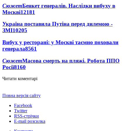
Сюжет
Бенкет генералів. Наслідки вибуху в
Москві
12181
Україна поставила Путіна перед дилемою -
ЗМІ
10205
Вибух у ресторані: у Москві таємно поховали
генерала
8561
Сюжет
Масова смерть на пляжі. Робота ППО
Росії
8160
Читати коментарі
Повна версія сайту
Facebook
Twitter
RSS-стрічки
E-mail розсилка