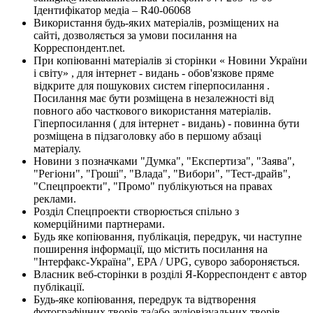
Ідентифікатор медіа – R40-06068
Використання будь-яких матеріалів, розміщених на
сайті, дозволяється за умови посилання на
Корреспондент.net.
При копіюванні матеріалів зі сторінки « Новини України
і світу» , для інтернет - видань - обов'язкове пряме
відкрите для пошукових систем гіперпосилання .
Посилання має бути розміщена в незалежності від
повного або часткового використання матеріалів.
Гіперпосилання ( для інтернет - видань) - повинна бути
розміщена в підзаголовку або в першому абзаці
матеріалу.
Новини з позначками "Думка", "Експертиза", "Заява",
"Регіони", "Гроші", "Влада", "Вибори", "Тест-драйв",
"Спецпроекти", "Промо" публікуються на правах
реклами.
Розділ Спецпроекти створюється спільно з
комерційними партнерами.
Будь яке копіювання, публікація, передрук, чи наступне
поширення інформації, що містить посилання на
"Інтерфакс-Україна", EPA / UPG, суворо забороняється.
Власник веб-сторінки в розділі Я-Корреспондент є автор
публікації.
Будь-яке копіювання, передрук та відтворення
фотографічних творів та/або аудіовізуальних творів