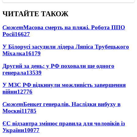
ЧИТАЙТЕ ТАКОЖ
Сюжет
Масова смерть на пляжі. Робота ППО
Росії
16627
У Білорусі засудили лідера Ляпіса Трубецького
Міхалка
16179
Другий за день: у РФ поховали ще одного
генерала
13539
У МЗС РФ відкинули можливість завершення
війни
12776
Сюжет
Бенкет генералів. Наслідки вибуху в
Москві
11785
ЄС відзавтра змінює правила для чоловіків із
України
10077