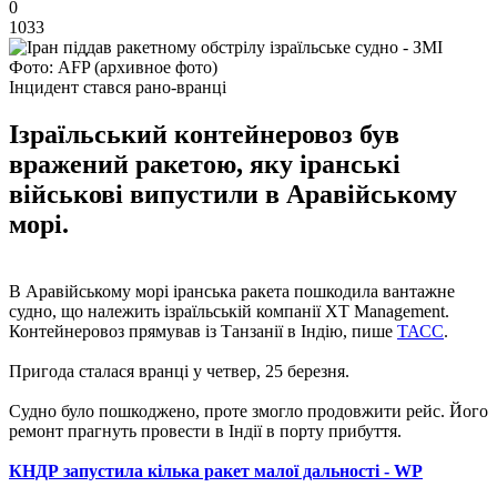
0
1033
Фото: AFP (архивное фото)
Інцидент стався рано-вранці
Ізраїльський контейнеровоз був
вражений ракетою, яку іранські
військові випустили в Аравійському
морі.
В Аравійському морі іранська ракета пошкодила вантажне
судно, що належить ізраїльській компанії XT Management.
Контейнеровоз прямував із Танзанії в Індію, пише
ТАСС
.
Пригода сталася вранці у четвер, 25 березня.
Судно було пошкоджено, проте змогло продовжити рейс. Його
ремонт прагнуть провести в Індії в порту прибуття.
КНДР запустила кілька ракет малої дальності - WP