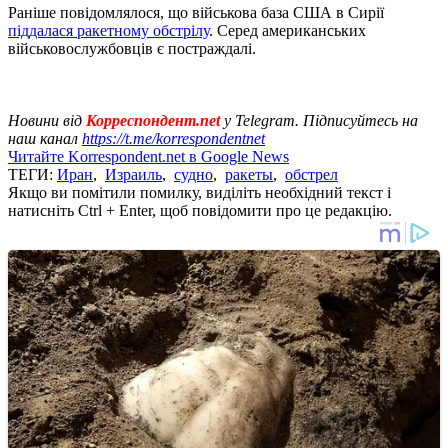
Раніше повідомлялося, що військова база США в Сирії
піддалася ракетному обстрілу
. Серед американських
військовослужбовців є постраждалі.
Новини від
Корреспондент.net
у Telegram. Підписуйтесь на
наш канал
https://t.me/korrespondentnet
Читайте Korrespondent.net в Google News
ТЕГИ:
Иран
,
Израиль
,
судно
,
ракеты
,
обстрел
Якщо ви помітили помилку, виділіть необхідний текст і
натисніть Ctrl + Enter, щоб повідомити про це редакцію.