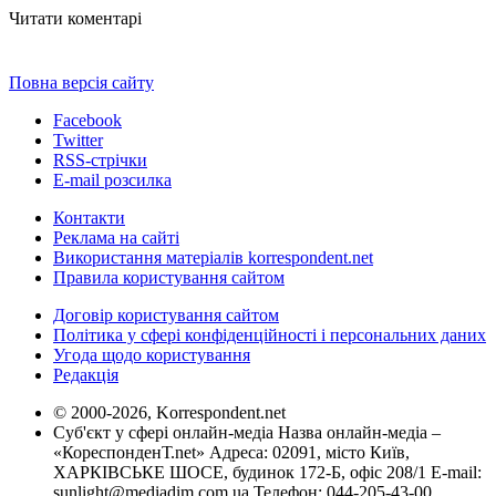
Читати коментарі
Повна версія сайту
Facebook
Twitter
RSS-стрічки
E-mail розсилка
Контакти
Реклама на сайті
Використання матеріалів korrespondent.net
Правила користування сайтом
Договір користування сайтом
Політика у сфері конфіденційності і персональних даних
Угода щодо користування
Редакція
© 2000-2026, Korrespondent.net
Суб'єкт у сфері онлайн-медіа Назва онлайн-медіа –
«КореспонденТ.net» Адреса: 02091, місто Київ,
ХАРКІВСЬКЕ ШОСЕ, будинок 172-Б, офіс 208/1 E-mail:
sunlight@mediadim.com.ua
Телефон: 044-205-43-00