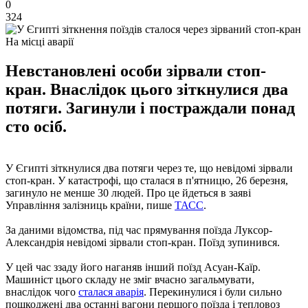
0
324
На місці аварії
Невстановлені особи зірвали стоп-
кран. Внаслідок цього зіткнулися два
потяги. Загинули і постраждали понад
сто осіб.
У Єгипті зіткнулися два потяги через те, що невідомі зірвали
стоп-кран. У катастрофі, що сталася в п'ятницю, 26 березня,
загинуло не менше 30 людей. Про це йдеться в заяві
Управління залізниць країни, пише
ТАСС
.
За даними відомства, під час прямування поїзда Луксор-
Александрія невідомі зірвали стоп-кран. Поїзд зупинився.
У цей час ззаду його наганяв інший поїзд Асуан-Каїр.
Машиніст цього складу не зміг вчасно загальмувати,
внаслідок чого
сталася аварія
. Перекинулися і були сильно
пошкоджені два останні вагони першого поїзда і тепловоз