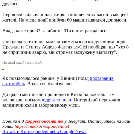
другого.
Першими звільняли пасажирів з понівечених вагонів місцеві
жителі. На місце події прибули 60 машин швидкої допомоги.
Влада каже про 32 загиблих і 91-го постраждалого.
Спеціальна технічна комісія займеться розслідуванням події.
Президент Єгипту Абдель Фаттах ас-Сісі пообіцяв, що "хто б
не спричинив аварію, він отримає заслужену відплату".
На місці аварії / фото EPA
Як повідомлялося раніше, у Вінниці поїзд
протаранив
автомобіль
. Водія госпіталізували.
До цього ми писали про подію в Києві на вокзалі. Там
чоловікові поїздом
відрізало ноги
. Потерпілий переходив
залізничні колії в забороненому місці.
Новини від
Корреспондент.net
у Telegram. Підписуйтесь на наш
канал
https://t.me/korrespondentnet
Читайте Korrespondent.net в Google News