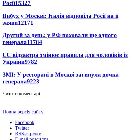
Росії
15327
Вибух у Москві: Італія відповіла Росії на її
заяви
12171
Другий за день: у РФ поховали ще одного
генерала
11784
ЄС відзавтра змінює правила для чоловіків із
України
9782
ЗМІ: У ресторані в Москві загинула дочка
генерала
9223
Читати коментарі
Повна версія сайту
Facebook
Twitter
RSS-стрічки
E-mail розсилка