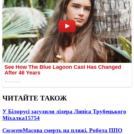
ЧИТАЙТЕ ТАКОЖ
У Білорусі засудили лідера Ляпіса Трубецького
Міхалка
15754
Сюжет
Масова смерть на пляжі. Робота ППО