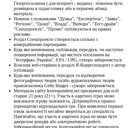
Гіперпосилання ( для інтернет - видань) - повинна бути
розміщена в підзаголовку або в першому абзаці
матеріалу.
Новини з позначками "Думка", "Експертиза", "Заява",
"Регіони", "Гроші", "Влада", "Вибори", "Тест-драйв",
"Спецпроекти", "Промо" публікуються на правах
реклами.
Розділ Спецпроекти створюється спільно з
комерційними партнерами.
Будь яке копіювання, публікація, передрук, чи наступне
поширення інформації, що містить посилання на
"Інтерфакс-Україна", EPA / UPG, суворо забороняється.
Власник веб-сторінки в розділі Я-Корреспондент є автор
публікації.
Будь-яке копіювання, передрук та відтворення
фотографічних творів та/або аудіовізуальних творів
правовласника Getty Images - суворо забороняється.
Матеріали сайту korrespondent.net призначені для осіб
старше 21 року (21+). Участь в азартних іграх може
викликати ігрову залежність. Дотримуйтесь правил
(принципів) відповідальної гри. При виявленні перших
ознак залежності негайно зверніться до спеціаліста.
Пам'ятайте, що участь в азартних іграх не може бути
джерелом доходів або альтернативою роботі.
Інформаційний ресурс korrespondent.net не проводить