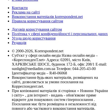
Контакти
Реклама на сайті
Використання матеріалів korrespondent.net
Правила користування сайтом
Договір користування сайтом
Політика у сфері конфіденційності і персональних даних
Угода щодо користування
Редакція
© 2000-2026, Korrespondent.net
Суб'єкт у сфері онлайн-медіа Назва онлайн-медіа –
«КореспонденТ.net» Адреса: 02091, місто Київ,
ХАРКІВСЬКЕ ШОСЕ, будинок 172-Б, офіс 208/1 E-mail:
sunlight@mediadim.com.ua
Телефон: 044-205-43-00
Ідентифікатор медіа – R40-06068
Використання будь-яких матеріалів, розміщених на
сайті, дозволяється за умови посилання на
Корреспондент.net.
При копіюванні матеріалів зі сторінки « Новини України
і світу» , для інтернет - видань - обов'язкове пряме
відкрите для пошукових систем гіперпосилання .
Посилання має бути розміщена в незалежності від
повного або часткового використання матеріалів.