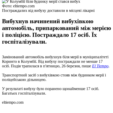
Фото: eltiempo.com
Постраждалих від вибуху доставили в місцеві лікарні
Вибухнув начинений вибухівкою
автомобіль, припаркований між мерією
і поліцією. Постраждало 17 осіб. Їх
госпіталізували.
Замінований автомобіль вибухнув біля мерії в муніципалітеті
Коринто в Колумбії. Від вибуху постраждали не менше 17
осіб. Подія трапилася в п'ятницю, 26 березня, пише
El Tiempo
.
Транспортний засіб з вибухівкою стояв між будинком мерії і
поліцейською дільницею.
У результаті вибуху було поранено щонайменше 17 осіб.
Багатьох госпіталізували.
eltiempo.com