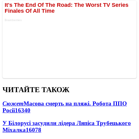
ЧИТАЙТЕ ТАКОЖ
Сюжет
Масова смерть на пляжі. Робота ППО
Росії
16340
У Білорусі засудили лідера Ляпіса Трубецького
Міхалка
16078