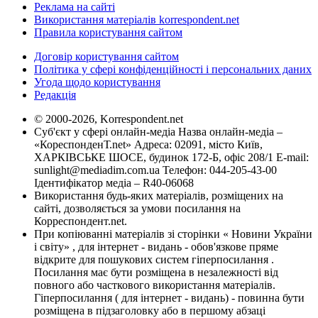
Реклама на сайті
Використання матеріалів korrespondent.net
Правила користування сайтом
Договір користування сайтом
Політика у сфері конфіденційності і персональних даних
Угода щодо користування
Редакція
© 2000-2026, Korrespondent.net
Суб'єкт у сфері онлайн-медіа Назва онлайн-медіа –
«КореспонденТ.net» Адреса: 02091, місто Київ,
ХАРКІВСЬКЕ ШОСЕ, будинок 172-Б, офіс 208/1 E-mail:
sunlight@mediadim.com.ua
Телефон: 044-205-43-00
Ідентифікатор медіа – R40-06068
Використання будь-яких матеріалів, розміщених на
сайті, дозволяється за умови посилання на
Корреспондент.net.
При копіюванні матеріалів зі сторінки « Новини України
і світу» , для інтернет - видань - обов'язкове пряме
відкрите для пошукових систем гіперпосилання .
Посилання має бути розміщена в незалежності від
повного або часткового використання матеріалів.
Гіперпосилання ( для інтернет - видань) - повинна бути
розміщена в підзаголовку або в першому абзаці