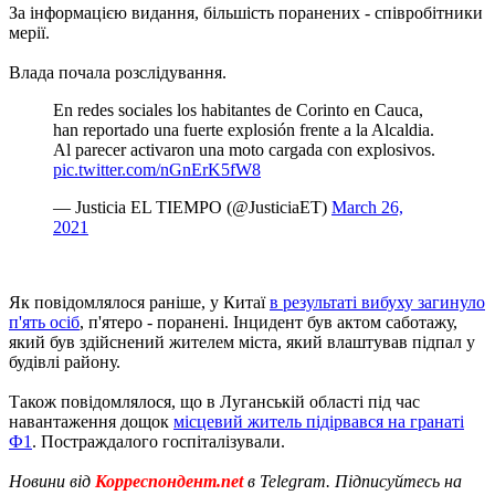
За інформацією видання, більшість поранених - співробітники
мерії.
Влада почала розслідування.
En redes sociales los habitantes de Corinto en Cauca,
han reportado una fuerte explosión frente a la Alcaldia.
Al parecer activaron una moto cargada con explosivos.
pic.twitter.com/nGnErK5fW8
— Justicia EL TIEMPO (@JusticiaET)
March 26,
2021
Як повідомлялося раніше, у Китаї
в результаті вибуху загинуло
п'ять осіб
, п'ятеро - поранені. Інцидент був актом саботажу,
який був здійснений жителем міста, який влаштував підпал у
будівлі району.
Також повідомлялося, що в Луганській області під час
навантаження дощок
місцевий житель підірвався на гранаті
Ф1
. Постраждалого госпіталізували.
Новини від
Корреспондент.net
в Telegram. Підписуйтесь на