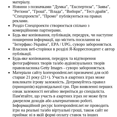
матеріалу.
Новини з позначками "Думка", "Експертиза", "Заява",
"Регіони", "Гроші", "Влада", "Вибори", "Тест-драйв",
"Спецпроекти", "Промо" публікуються на правах
реклами.
Розділ Спецпроекти створюється спільно з
комерційними партнерами.
Будь яке копіювання, публікація, передрук, чи наступне
поширення інформації, що містить посилання на
"Інтерфакс-Україна", EPA / UPG, суворо забороняється.
Власник веб-сторінки в розділі Я-Корреспондент є автор
публікації.
Будь-яке копіювання, передрук та відтворення
фотографічних творів та/або аудіовізуальних творів
правовласника Getty Images - суворо забороняється.
Матеріали сайту korrespondent.net призначені для осіб
старше 21 року (21+). Участь в азартних іграх може
викликати ігрову залежність. Дотримуйтесь правил
(принципів) відповідальної гри. При виявленні перших
ознак залежності негайно зверніться до спеціаліста.
Пам'ятайте, що участь в азартних іграх не може бути
джерелом доходів або альтернативою роботі.
Інформаційний ресурс korrespondent.net не проводить
ігри на реальні та/або віртуальні гроші, також сайт не
приймає ні в якій формі оплату ставок та інших