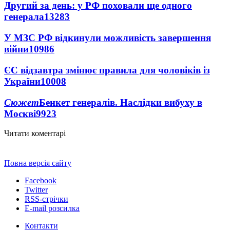
Другий за день: у РФ поховали ще одного
генерала
13283
У МЗС РФ відкинули можливість завершення
війни
10986
ЄС відзавтра змінює правила для чоловіків із
України
10008
Сюжет
Бенкет генералів. Наслідки вибуху в
Москві
9923
Читати коментарі
Повна версія сайту
Facebook
Twitter
RSS-стрічки
E-mail розсилка
Контакти