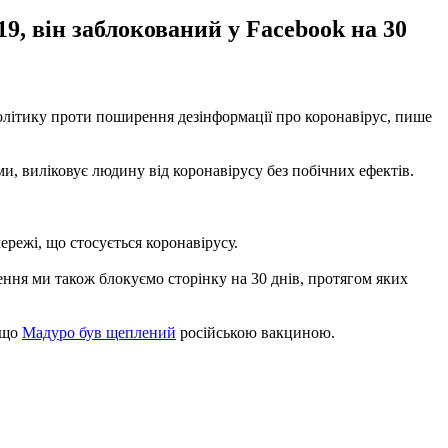
9, він заблокований у Facebook на 30
олітику проти поширення дезінформації про коронавірус, пише
и, виліковує людину від коронавірусу без побічних ефектів.
режі, що стосується коронавірусу.
шення ми також блокуємо сторінку на 30 днів, протягом яких
 що
Мадуро був щеплений
російською вакциною.