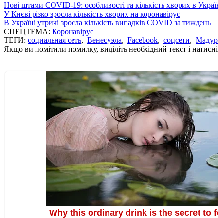
Нові штами COVID-19: особливості та кількість хворих в Украї
У Києві різко зросла кількість хворих на коронавірус
В Україні утричі зросла кількість випадків COVID за тиждень
СПЕЦТЕМА:
Коронавірус
ТЕГИ:
социальная сеть
,
Венесуэла
,
Facebook
,
соцсети
,
Мадур
Якщо ви помітили помилку, виділіть необхідний текст і натисніт