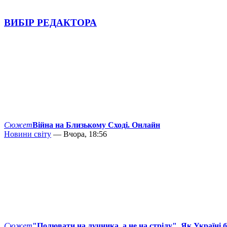
ВИБІР РЕДАКТОРА
Сюжет
Війна на Близькому Сході. Онлайн
Новини світу
— Вчора, 18:56
Сюжет
"Полювати на лучника, а не на стрілу". Як Україні 