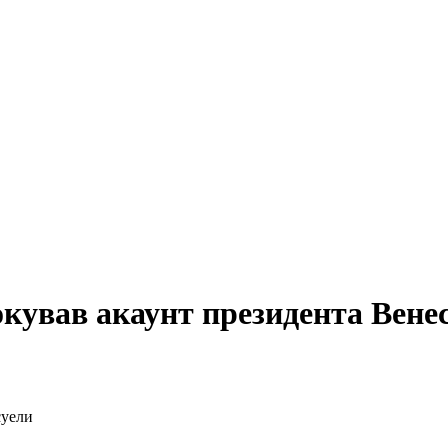
кував акаунт президента Вене