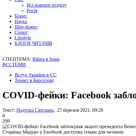
Всі новини розділу
Росія
Бізнес
Наука
Шоу-бізнес
Спорт
Lifestyle
БЛОГИ ЧИТАЧІВ
СПЕЦТЕМА:
Війна в Ірані
ВСІ ТЕМИ
Вступ України в ЄС
Теракт в Барселоні
COVID-фейки: Facebook забло
Текст:
Надтока Світлана
, 27 березня 2021, 09:26
0
299
Сторінка Мадуро у Facebook доступна тільки для читання