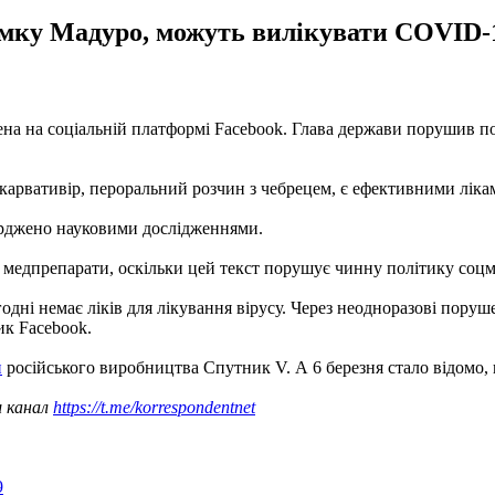
умку Мадуро, можуть вилікувати COVID-1
на на соціальній платформі Facebook. Глава держави порушив п
карвативір, пероральний розчин з чебрецем, є ефективними лікам
верджено науковими дослідженнями.
 медпрепарати, оскільки цей текст порушує чинну політику соцме
годні немає ліків для лікування вірусу. Через неодноразові пору
ик Facebook.
н
російського виробництва Спутник V. А 6 березня стало відомо,
ш канал
https://t.me/korrespondentnet
9