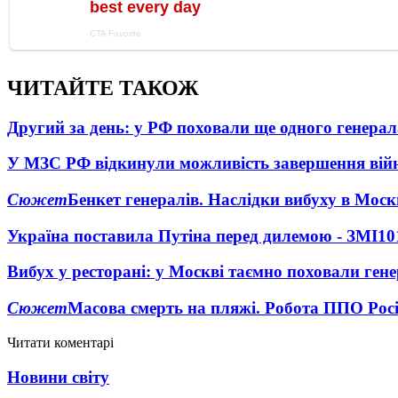
ЧИТАЙТЕ ТАКОЖ
Другий за день: у РФ поховали ще одного генерал
У МЗС РФ відкинули можливість завершення вій
Сюжет
Бенкет генералів. Наслідки вибуху в Моск
Україна поставила Путіна перед дилемою - ЗМІ
10
Вибух у ресторані: у Москві таємно поховали ген
Сюжет
Масова смерть на пляжі. Робота ППО Росі
Читати коментарі
Новини світу