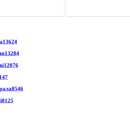
а
13624
ни
13284
ві
12076
147
ерала
8546
ї
8125