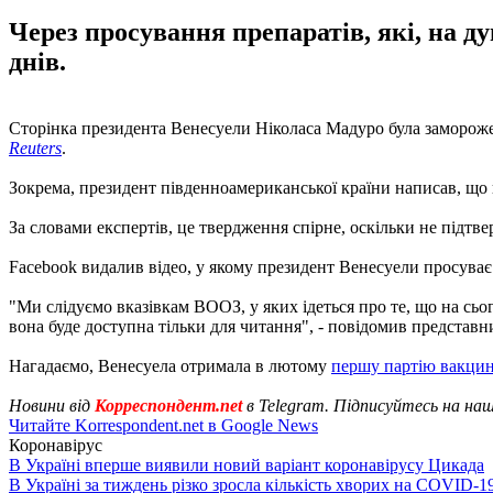
Через просування препаратів, які, на д
днів.
Сторінка президента Венесуели Ніколаса Мадуро була замороже
Reuters
.
Зокрема, президент південноамериканської країни написав, що 
За словами експертів, це твердження спірне, оскільки не підт
Facebook видалив відео, у якому президент Венесуели просуває
"Ми слідуємо вказівкам ВООЗ, у яких ідеться про те, що на сьо
вона буде доступна тільки для читання", - повідомив представн
Нагадаємо, Венесуела отримала в лютому
першу партію вакци
Новини від
Корреспондент.net
в Telegram. Підписуйтесь на на
Читайте Korrespondent.net в Google News
Коронавірус
В Україні вперше виявили новий варіант коронавірусу Цикада
В Україні за тиждень різко зросла кількість хворих на COVID-1