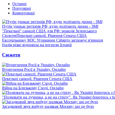
Останні
Популярні
Коментовані
Путін уникає регіонів РФ, куди долітають дрони - ЗМІ
"Пекельні" санкції США для РФ: реакція Зеленського
Сюжет
Пекельні санкції. Рішення Сената США
Ексочільнику МЗС Угорщини Сійярто загрожує в'язниця
Італія різко відповіла на погрози Іспанії
Сюжети
Вторгнення Росії в Україну. Онлайн
Пекельні санкції. Рішення Сената США
Війна на Близькому Сході. Онлайн
"Полювати на лучника, а не на стрілу". Як Україні боротись з 
Загадковий звук вибуху налякав Москву: що це було