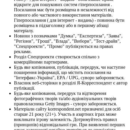
відкрите для пошукових систем гіперпосилання .
Посилання має бути розміщена в незалежності від
повного або часткового використання матеріалів.
Гіперпосилання ( для інтернет - видань) - повинна бути
розміщена в підзаголовку або в першому абзаці
матеріалу.
Новини з позначками "Думка", "Експертиза", "Заява",
"Регіони", "Гроші", "Влада", "Вибори", "Тест-драйв",
"Спецпроекти", "Промо" публікуються на правах
реклами.
Розділ Спецпроекти створюється спільно з
комерційними партнерами.
Будь яке копіювання, публікація, передрук, чи наступне
поширення інформації, що містить посилання на
"Інтерфакс-Україна", EPA / UPG, суворо забороняється.
Власник веб-сторінки в розділі Я-Корреспондент є автор
публікації.
Будь-яке копіювання, передрук та відтворення
фотографічних творів та/або аудіовізуальних творів
правовласника Getty Images - суворо забороняється.
Матеріали сайту korrespondent.net призначені для осіб
старше 21 року (21+). Участь в азартних іграх може
викликати ігрову залежність. Дотримуйтесь правил
(принципів) відповідальної гри. При виявленні перших
ознак залежності негайно зверніться до спеціаліста.