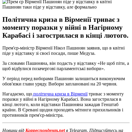
Пашинян таки піде у відставку, але формально
Політична криза в Вірменії триває з
моменту поразки у війні в Нагірному
Карабасі і загострилася в кінці лютого.
Прем'єр-міністр Вірменії Нікол Пашинян заявив, що в квітні
піде у відставку зі своєї посади, пише Медуза.
За словами Пашиняна, він подасть у відставку «Не щоб піти, а
щоб відбулися позачергові парламентські вибори».
У період перед виборами Пашинян залишиться виконуючим
обов'язки глави уряду. Вибори заплановані на 20 червня.
Нагадаємо, що
політична криза в Вірменії
триває з моменту
поразки у війні в Нагірному Карабасі. Вона загострилася в
кінці лютого, коли відставки Пашиняна зажадав Генштаб
країни. В Єревані щодня проходять мітинги прихильників і
противників прем'єр-міністра.
Новини від
Корреспондент.net
в Telegram. Підписуйтесь на