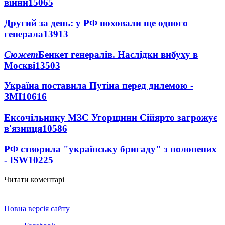
війни
15065
Другий за день: у РФ поховали ще одного
генерала
13913
Сюжет
Бенкет генералів. Наслідки вибуху в
Москві
13503
Україна поставила Путіна перед дилемою -
ЗМІ
10616
Ексочільнику МЗС Угорщини Сійярто загрожує
в'язниця
10586
РФ створила "українську бригаду" з полонених
- ISW
10225
Читати коментарі
Повна версія сайту