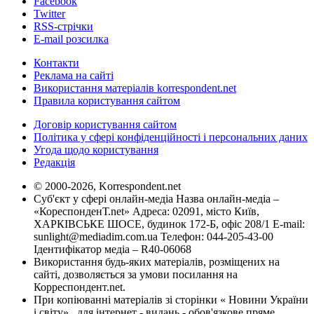
Facebook
Twitter
RSS-стрічки
E-mail розсилка
Контакти
Реклама на сайті
Використання матеріалів korrespondent.net
Правила користування сайтом
Договір користування сайтом
Політика у сфері конфіденційності і персональних даних
Угода щодо користування
Редакція
© 2000-2026, Korrespondent.net
Суб'єкт у сфері онлайн-медіа Назва онлайн-медіа –
«КореспонденТ.net» Адреса: 02091, місто Київ,
ХАРКІВСЬКЕ ШОСЕ, будинок 172-Б, офіс 208/1 E-mail:
sunlight@mediadim.com.ua
Телефон: 044-205-43-00
Ідентифікатор медіа – R40-06068
Використання будь-яких матеріалів, розміщених на
сайті, дозволяється за умови посилання на
Корреспондент.net.
При копіюванні матеріалів зі сторінки « Новини України
і світу» , для інтернет - видань - обов'язкове пряме