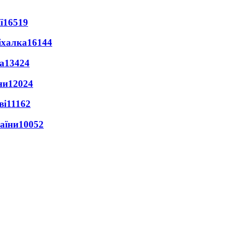
ї
16519
іхалка
16144
а
13424
ни
12024
ві
11162
раїни
10052