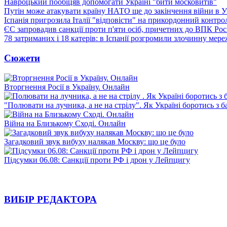
Навроцький пообіцяв допомогати Україні "бити московитів"
Путін може атакувати країну НАТО ще до закінчення війни в Ук
Іспанія пригрозила Італії "відповісти" на прикордонний контро
ЄС запровадив санкції проти п'яти осіб, причетних до ВПК Росі
78 затриманих і 18 катерів: в Іспанії розгромили злочинну мер
Сюжети
Вторгнення Росії в Україну. Онлайн
"Полювати на лучника, а не на стрілу". Як Україні боротись з 
Війна на Близькому Сході. Онлайн
Загадковий звук вибуху налякав Москву: що це було
Підсумки 06.08: Санкції проти РФ і дрон у Лейпцигу
ВИБІР РЕДАКТОРА