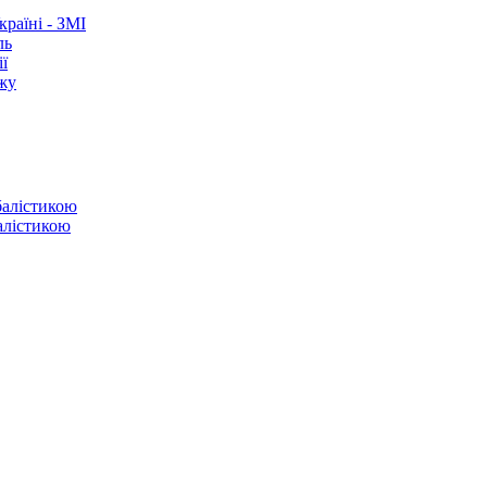
раїні - ЗМІ
ль
ї
ежу
балістикою