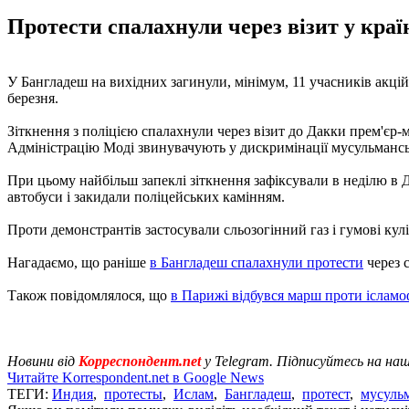
Протести спалахнули через візит у краї
У Бангладеш на вихідних загинули, мінімум, 11 учасників акці
березня.
Зіткнення з поліцією спалахнули через візит до Дакки прем'єр-
Адміністрацію Моді звинувачують у дискримінації мусульмансь
При цьому найбільш запеклі зіткнення зафіксували в неділю в Да
автобуси і закидали поліцейських камінням.
Проти демонстрантів застосували сльозогінний газ і гумові кулі.
Нагадаємо, що раніше
в Бангладеш спалахнули протести
через 
Також повідомлялося, що
в Парижі відбувся марш проти ісламоф
Новини від
Корреспондент.net
у Telegram. Підписуйтесь на на
Читайте Korrespondent.net в Google News
ТЕГИ:
Индия
,
протесты
,
Ислам
,
Бангладеш
,
протест
,
мусуль