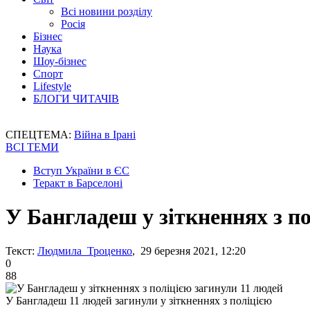
Всі новини розділу
Росія
Бізнес
Наука
Шоу-бізнес
Спорт
Lifestyle
БЛОГИ ЧИТАЧІВ
СПЕЦТЕМА:
Війна в Ірані
ВСІ ТЕМИ
Вступ України в ЄС
Теракт в Барселоні
У Бангладеш у зіткненнях з п
Текст:
Людмила Троценко
, 29 березня 2021, 12:20
0
88
У Бангладеш 11 людей загинули у зіткненнях з поліцією