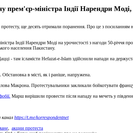
ну прем'єр-міністра Індії Нарендри Моді,
й протесту, ще десять отримали поранення. Про це з посиланням 
міністра Індії Нарендри Моді на урочистості з нагоди 50-річчя п
кого населення Пакистану.
цці - там ісламісти Hefazat-e-Islam здійснили напади на держуст
 Обстановка в місті, як і раніше, напружена.
слова Макрона. Протестувальники закликали бойкотувати француз
обії.
Марш вирішили провести після нападу на мечеть у південн
ш канал
https://t.me/korrespondentnet
мане
,
акции протеста