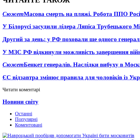
Сюжет
Масова смерть на пляжі. Робота ППО Росі
У Білорусі засудили лідера Ляпіса Трубецького М
Другий за день: у РФ поховали ще одного генерал
У МЗС РФ відкинули можливість завершення вій
Сюжет
Бенкет генералів. Наслідки вибуху в Моск
ЄС відзавтра змінює правила для чоловіків із Ук
Читати коментарі
Новини світу
Останні
Популярні
Коментовані