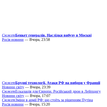
Сюжет
Бенкет генералів. Наслідки вибуху в Москві
Росія новини
— Вчора, 23:58
Сюжет
Брудні технології. Атаки РФ на вибори у Франції
Новини світу
— Вчора, 23:39
Сюжет
Ескалація для Європи. Російський дрон в Лейпцигу
Новини світу
— Вчора, 17:07
Сюжет
Зміни в армії РФ: що стоїть за рішенням Путіна
Росія новини
— Вчора, 15:20