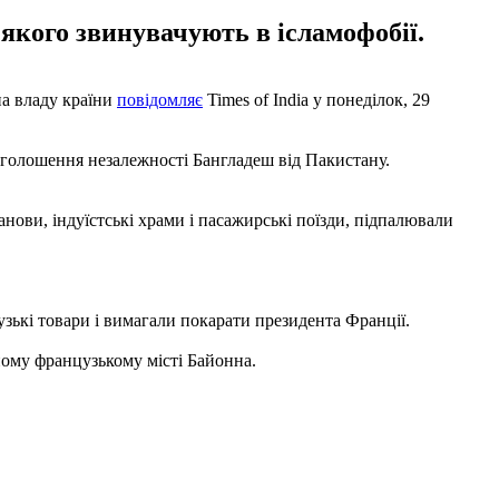
 якого звинувачують в ісламофобії.
на владу країни
повідомляє
Times of India у понеділок, 29
роголошення незалежності Бангладеш від Пакистану.
анови, індуїстські храми і пасажирські поїзди, підпалювали
ькі товари і вимагали покарати президента Франції.
ому французькому місті Байонна.