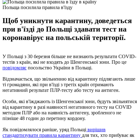
Польща посилила правила в'їзду
Щоб уникнути карантину, доведеться
при в'їзді до Польщі здавати тест на
коронавірус на польській території.
У Польщі з 30 березня більше не визнають результати COVID-
тестів з країн, які не входять до Шенгенської зони. Про це
повідомляє
посольство України в Польщі.
Відзначається, що звільненню від карантину підлягають лише
ті громадяни, які при в'їзді з третіх країн отримають
негативний результат ПЛР-тесту або тесту на антиген.
Особи, які в'їжджають із Шенгенської зони, будуть звільнятися
від карантину в разі наявності негативного тесту на COVID
методом ПЛР або на наявність антигену, зробленого не
пізніше 48 годин до перетину кордону.
Як повідомлялося раніше, уряд Польщі
вирішив
стандартизувати правила карантину
для тих, хто прибуває як