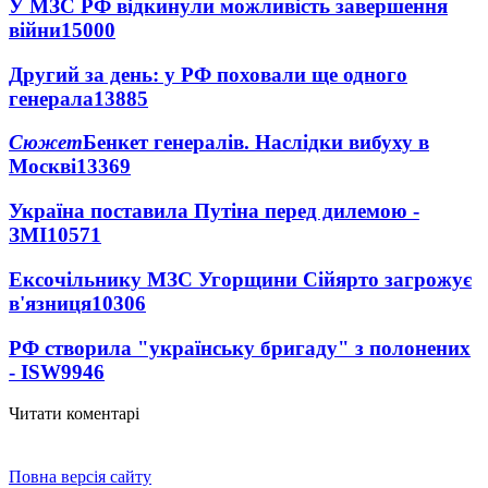
У МЗС РФ відкинули можливість завершення
війни
15000
Другий за день: у РФ поховали ще одного
генерала
13885
Сюжет
Бенкет генералів. Наслідки вибуху в
Москві
13369
Україна поставила Путіна перед дилемою -
ЗМІ
10571
Ексочільнику МЗС Угорщини Сійярто загрожує
в'язниця
10306
РФ створила "українську бригаду" з полонених
- ISW
9946
Читати коментарі
Повна версія сайту