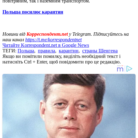
повітряним, так і наземним транспортом.
Польща посилює карантин
Новини від
Корреспондент.net
у Telegram. Підписуйтесь на
наш канал
https://t.me/korrespondentnet
Читайте Korrespondent.net в Google News
ТЕГИ:
Польша
,
правила
,
карантин
,
страны Шенгена
Якщо ви помітили помилку, виділіть необхідний текст і
натисніть Ctrl + Enter, щоб повідомити про це редакцію.