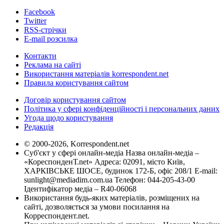
Facebook
Twitter
RSS-стрічки
E-mail розсилка
Контакти
Реклама на сайті
Використання матеріалів korrespondent.net
Правила користування сайтом
Договір користування сайтом
Політика у сфері конфіденційності і персональних даних
Угода щодо користування
Редакція
© 2000-2026, Korrespondent.net
Суб'єкт у сфері онлайн-медіа Назва онлайн-медіа –
«КореспонденТ.net» Адреса: 02091, місто Київ,
ХАРКІВСЬКЕ ШОСЕ, будинок 172-Б, офіс 208/1 E-mail:
sunlight@mediadim.com.ua
Телефон: 044-205-43-00
Ідентифікатор медіа – R40-06068
Використання будь-яких матеріалів, розміщених на
сайті, дозволяється за умови посилання на
Корреспондент.net.