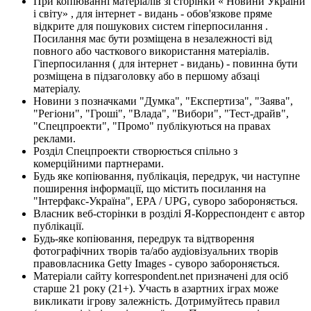
При копіюванні матеріалів зі сторінки « Новини України
і світу» , для інтернет - видань - обов'язкове пряме
відкрите для пошукових систем гіперпосилання .
Посилання має бути розміщена в незалежності від
повного або часткового використання матеріалів.
Гіперпосилання ( для інтернет - видань) - повинна бути
розміщена в підзаголовку або в першому абзаці
матеріалу.
Новини з позначками "Думка", "Експертиза", "Заява",
"Регіони", "Гроші", "Влада", "Вибори", "Тест-драйв",
"Спецпроекти", "Промо" публікуються на правах
реклами.
Розділ Спецпроекти створюється спільно з
комерційними партнерами.
Будь яке копіювання, публікація, передрук, чи наступне
поширення інформації, що містить посилання на
"Інтерфакс-Україна", EPA / UPG, суворо забороняється.
Власник веб-сторінки в розділі Я-Корреспондент є автор
публікації.
Будь-яке копіювання, передрук та відтворення
фотографічних творів та/або аудіовізуальних творів
правовласника Getty Images - суворо забороняється.
Матеріали сайту korrespondent.net призначені для осіб
старше 21 року (21+). Участь в азартних іграх може
викликати ігрову залежність. Дотримуйтесь правил