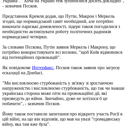
Україна". "Хоча на Україні теж зупинилися досить докладно",
- зазначив Пєсков.
Представник Кремля додав, що Путін, Макрон і Меркель
згодні, що нормандський саміт необхідний, але потрібно
виконати паризькі домовленості, лідери також погодилися з
необхідністю активізувати роботу політичних радників
нормандської четвірки.
За словами Пєскова, Путін заявив Меркель і Макрону, що
потрібно використовувати всі впливи, "щоб Київ відмовився
від потенційних провокацій".
Як повідомляє
Интерфакс
, Пєсков також заявив про загрозу
ескалації на Донбасі.
"Ми висловлюємо стурбованість у зв'язку зі зростаючою
напруженістю і висловлюємо стурбованість, що так чи інакше
українська сторона може піти на провокаційні дії, які
призведуть до війни. Звичайно, дуже не хотілося б це
побачити", - зазначив Пєсков.
Йому також поставили запитання про відкриту участь Росії в
цій війні, на що він відповів, що мав на увазі "громадянську
війну, яка там вже була".