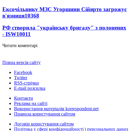
Ексочільнику МЗС Угорщини Сійярто загрожує
в'язниця
10368
РФ створила "українську бригаду" з полонених
- ISW
10011
Читати коментарі
Повна версія сайту
Facebook
Twitter
RSS-стрічки
E-mail розсилка
Контакти
Реклама на сайті
Використання матеріалів korrespondent.net
Правила користування сайтом
Договір користування сайтом
Політика у сфері конфіденційності і персональних даних