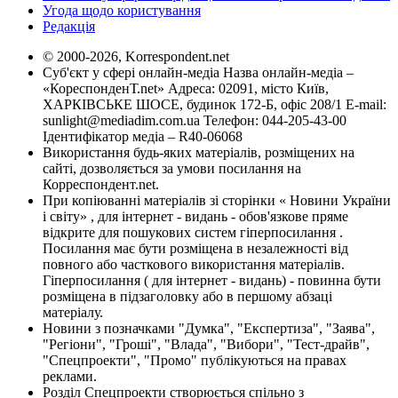
Угода щодо користування
Редакція
© 2000-2026, Korrespondent.net
Суб'єкт у сфері онлайн-медіа Назва онлайн-медіа –
«КореспонденТ.net» Адреса: 02091, місто Київ,
ХАРКІВСЬКЕ ШОСЕ, будинок 172-Б, офіс 208/1 E-mail:
sunlight@mediadim.com.ua
Телефон: 044-205-43-00
Ідентифікатор медіа – R40-06068
Використання будь-яких матеріалів, розміщених на
сайті, дозволяється за умови посилання на
Корреспондент.net.
При копіюванні матеріалів зі сторінки « Новини України
і світу» , для інтернет - видань - обов'язкове пряме
відкрите для пошукових систем гіперпосилання .
Посилання має бути розміщена в незалежності від
повного або часткового використання матеріалів.
Гіперпосилання ( для інтернет - видань) - повинна бути
розміщена в підзаголовку або в першому абзаці
матеріалу.
Новини з позначками "Думка", "Експертиза", "Заява",
"Регіони", "Гроші", "Влада", "Вибори", "Тест-драйв",
"Спецпроекти", "Промо" публікуються на правах
реклами.
Розділ Спецпроекти створюється спільно з