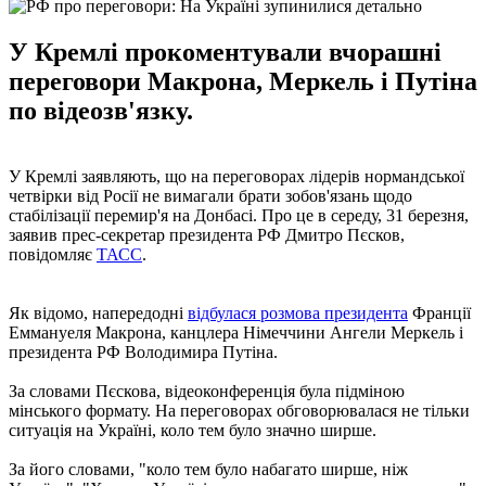
У Кремлі прокоментували вчорашні
переговори Макрона, Меркель і Путіна
по відеозв'язку.
У Кремлі заявляють, що на переговорах лідерів нормандської
четвірки від Росії не вимагали брати зобов'язань щодо
стабілізації перемир'я на Донбасі. Про це в середу, 31 березня,
заявив прес-секретар президента РФ Дмитро Пєсков,
повідомляє
ТАСС
.
Як відомо, напередодні
відбулася розмова президента
Франції
Еммануеля Макрона, канцлера Німеччини Ангели Меркель і
президента РФ Володимира Путіна.
За словами Пєскова, відеоконференція була підміною
мінського формату. На переговорах обговорювалася не тільки
ситуація на Україні, коло тем було значно ширше.
За його словами, "коло тем було набагато ширше, ніж