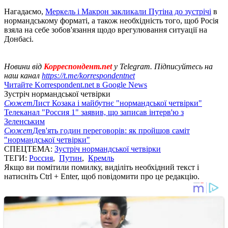
Нагадаємо,
Меркель і Макрон закликали Путіна до зустрічі
в
нормандському форматі, а також необхідність того, щоб Росія
взяла на себе зобов'язання щодо врегулювання ситуації на
Донбасі.
Новини від
Корреспондент.net
у Telegram. Підписуйтесь на
наш канал
https://t.me/korrespondentnet
Читайте Korrespondent.net в Google News
Зустріч нормандської четвірки
Сюжет
Лист Козака і майбутнє "нормандської четвірки"
Телеканал "Россия 1" заявив, що записав інтерв'ю з
Зеленським
Сюжет
Дев'ять годин переговорів: як пройшов саміт
"нормандської четвірки"
СПЕЦТЕМА:
Зустріч нормандської четвірки
ТЕГИ:
Россия
,
Путин
,
Кремль
Якщо ви помітили помилку, виділіть необхідний текст і
натисніть Ctrl + Enter, щоб повідомити про це редакцію.