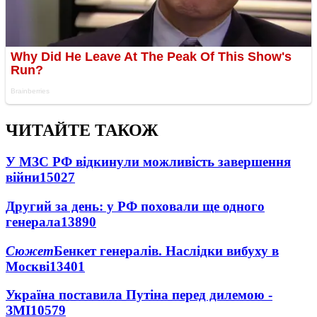
ЧИТАЙТЕ ТАКОЖ
У МЗС РФ відкинули можливість завершення
війни
15027
Другий за день: у РФ поховали ще одного
генерала
13890
Сюжет
Бенкет генералів. Наслідки вибуху в
Москві
13401
Україна поставила Путіна перед дилемою -
ЗМІ
10579