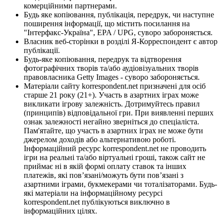
комерційними партнерами.
Будь яке копіювання, публікація, передрук, чи наступне
поширення інформації, що містить посилання на
"Інтерфакс-Україна", EPA / UPG, суворо забороняється.
Власник веб-сторінки в розділі Я-Корреспондент є автор
публікації.
Будь-яке копіювання, передрук та відтворення
фотографічних творів та/або аудіовізуальних творів
правовласника Getty Images - суворо забороняється.
Матеріали сайту korrespondent.net призначені для осіб
старше 21 року (21+). Участь в азартних іграх може
викликати ігрову залежність. Дотримуйтесь правил
(принципів) відповідальної гри. При виявленні перших
ознак залежності негайно зверніться до спеціаліста.
Пам'ятайте, що участь в азартних іграх не може бути
джерелом доходів або альтернативою роботі.
Інформаційний ресурс korrespondent.net не проводить
ігри на реальні та/або віртуальні гроші, також сайт не
приймає ні в якій формі оплату ставок та інших
платежів, які пов’язані/можуть бути пов’язані з
азартними іграми, букмекерами чи тоталізаторами. Будь-
які матеріали на інформаційному ресурсі
korrespondent.net публікуються виключно в
інформаційних цілях.