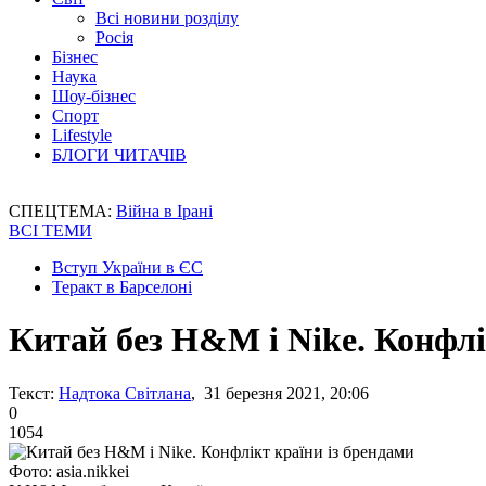
Всі новини розділу
Росія
Бізнес
Наука
Шоу-бізнес
Спорт
Lifestyle
БЛОГИ ЧИТАЧІВ
СПЕЦТЕМА:
Війна в Ірані
ВСІ ТЕМИ
Вступ України в ЄС
Теракт в Барселоні
Китай без H&M і Nike. Конфлі
Текст:
Надтока Світлана
, 31 березня 2021, 20:06
0
1054
Фото: asia.nikkei