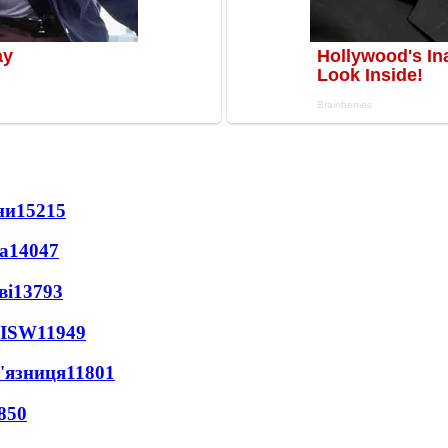
ни
15215
а
14047
ві
13793
 ISW
11949
'язниця
11801
850