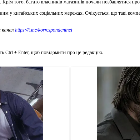
. Крім того, багато власників магазинів почали позбавлятися про
им у китайських соціальних мережах. Очікується, що такі компанії
ш канал
https://t.me/korrespondentnet
ь Ctrl + Enter, щоб повідомити про це редакцію.