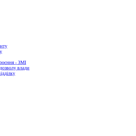
у
роєння - ЗМІ
 дозволу влади
ідділку