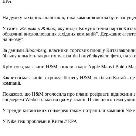
EPA
На думку західних аналітиків, така кампанія могла бути запущен
У газеті
Женьмінь Жибао
, яку видає Комуністична партія Кита
образливі висловлювання західних компаній". Державне агентст
на ньому".
За даними
Bloomberg
, власники торгових площ у Китаї закрил
більшу кількість закритих магазинів і опублікували фото, на 
Крім того, магазини H&M зникли з карт Apple Maps і Baidu Map
Закриття магазинів загрожує бізнесу H&M, оскільки Китай - ц
компанії.
Показово, що H&M оголосила про плани розірвати відносини з п
соцмережі Weibo тільки на цьому тижні. Після цього тема увій
У тренди китайських соцмереж також потрапили компанії Nike і
У Nike теж проблеми в Китаї // EPA