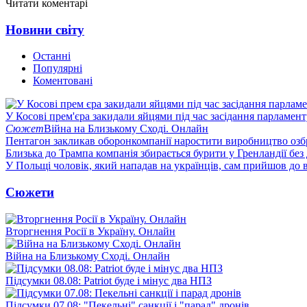
Читати коментарі
Новини світу
Останні
Популярні
Коментовані
У Косові прем'єра закидали яйцями під час засідання парламент
Сюжет
Війна на Близькому Сході. Онлайн
Пентагон закликав оборонкомпанії наростити виробництво озб
Близька до Трампа компанія збирається бурити у Гренландії без
У Польщі чоловік, який нападав на українців, сам прийшов до в
Сюжети
Вторгнення Росії в Україну. Онлайн
Війна на Близькому Сході. Онлайн
Підсумки 08.08: Patriot буде і мінус два НПЗ
Підсумки 07.08: "Пекельні" санкції і "парад" дронів