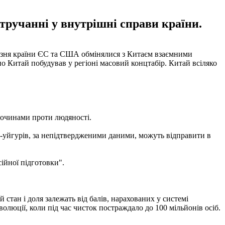
втручанні у внутрішні справи країни.
ерезня країни ЄС та США обмінялися з Китаєм взаємними
 Китай побудував у регіоні масовий концтабір. Китай всіляко
лочинами проти людяності.
н-уйгурів, за непідтвердженими даними, можуть відправити в
ійної підготовки".
стан і доля залежать від балів, нарахованих у системі
волюції, коли під час чисток постраждало до 100 мільйонів осіб.