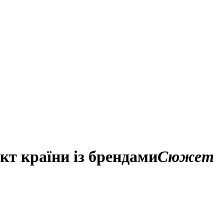
кт країни із брендами
Сюжет