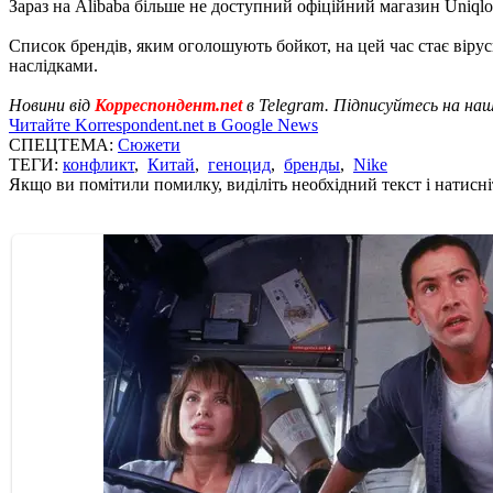
Зараз на Alibaba більше не доступний офіційний магазин Uniqlo
Список брендів, яким оголошують бойкот, на цей час стає вірусн
наслідками.
Новини від
Корреспондент.net
в Telegram. Підписуйтесь на на
Читайте Korrespondent.net в Google News
СПЕЦТЕМА:
Сюжети
ТЕГИ:
конфликт
,
Китай
,
геноцид
,
бренды
,
Nike
Якщо ви помітили помилку, виділіть необхідний текст і натисніт