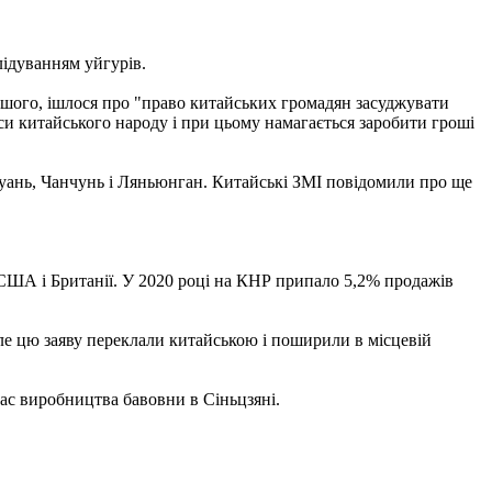
лідуванням уйгурів.
іншого, ішлося про "право китайських громадян засуджувати
си китайського народу і при цьому намагається заробити гроші
уань, Чанчунь і Ляньюнган. Китайські ЗМІ повідомили про ще
 США і Британії. У 2020 році на КНР припало 5,2% продажів
ле цю заяву переклали китайською і поширили в місцевій
час виробництва бавовни в Сіньцзяні.