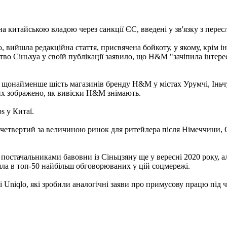
а китайською владою через санкції ЄС, введені у зв'язку з перес
ю, вийшла редакційна стаття, присвячена бойкоту, у якому, крім 
во Сіньхуа у своїй публікації заявило, що H&M "зачіпила інтере
и щонайменше шість магазинів бренду H&M у містах Урумчі, Іньч
яких зображено, як вивіски H&M знімають.
s у Китаї.
е четвертий за величиною ринок для ритейлера після Німеччини,
остачальниками бавовни із Сіньцзяну ще у вересні 2020 року, а
шла в топ-50 найбільш обговорюваних у цій соцмережі.
 Uniqlo, які зробили аналогічні заяви про примусову працю під 