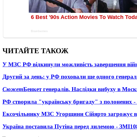
ЧИТАЙТЕ ТАКОЖ
У МЗС РФ відкинули можливість завершення вій
Другий за день: у РФ поховали ще одного генерал
Сюжет
Бенкет генералів. Наслідки вибуху в Моск
РФ створила "українську бригаду" з полонених -
Ексочільнику МЗС Угорщини Сійярто загрожує в
Україна поставила Путіна перед дилемою - ЗМІ
10