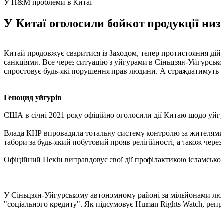
У H&M проблеми в Китаї
У Китаї оголосили бойкот продукції низ
Китай продовжує сваритися із Заходом, тепер протистояння ді
санкціями. Все через ситуацію з уйгурами в Сіньцзян-Уйгурськ
спростовує будь-які порушення прав людини. А страждатимуть 
Геноцид уйгурів
США в січні 2021 року офіційно оголосили дії Китаю щодо уйг
Влада КНР впровадила тотальну систему контролю за жителями 
табори за будь-який побутовий прояв релігійності, а також чере
Офіційний Пекін виправдовує свої дії профілактикою ісламськог
У Сіньцзян-Уйгурському автономному районі за мільйонами людей
"соціального кредиту". Як підсумовує Human Rights Watch, репре