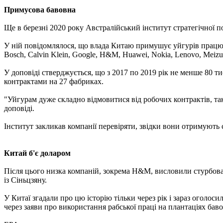
Примусова бавовна
Ще в березні 2020 року Австралійський інститут стратегічної 
У ній повідомлялося, що влада Китаю примушує уйгурів працюв
Bosch, Calvin Klein, Google, H&M, Huawei, Nokia, Lenovo, Meizu,
У доповіді стверджується, що з 2017 по 2019 рік не менше 80 
контрактами на 27 фабриках.
"Уйгурам дуже складно відмовитися від робочих контрактів, так 
доповіді.
Інститут закликав компанії перевіряти, звідки вони отримуют
Китай б'є доларом
Після цього низка компаній, зокрема H&M, висловили стурбова
із Сіньцзяну.
У Китаї згадали про цю історію тільки через рік і зараз оголо
через заяви про використання рабської праці на плантаціях ба