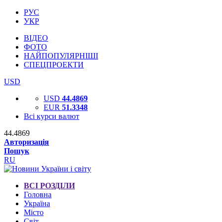
РУС
УКР
ВІДЕО
ФОТО
НАЙПОПУЛЯРНІШІ
СПЕЦПРОЕКТИ
USD
USD
44.4869
EUR
51.3348
Всі курси валют
44.4869
Авторизація
Пошук
RU
ВСІ РОЗДІЛИ
Головна
Україна
Місто
Світ