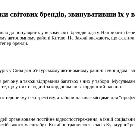
ки світових брендів, звинувативши їх у 
йшло до популярних у всьому світі брендів одягу. Наприкінці б
ому автономному районі Китаю. На Заході вважають, що фактично
тепер бренди.
урів у Сіньцзян-Уйгурському автономному районі геноцидом і з
регіону, а також відправила багатьох з них у табори. Мусульма
з те, що у них є родичі за кордоном чи закордонний паспорт.
о тероризму і екстремізму, а табори називає місцями для "профес
 організоване постійне відеоспостереження, а їхній соціальний 
сій такого масштабу в Китаї не траплялося з часів Культурної ре