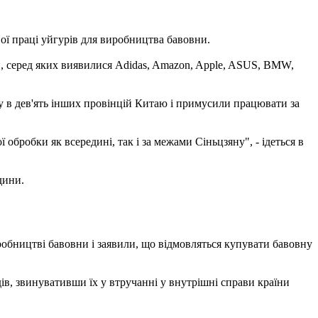
ої праці уйгурів для виробництва бавовни.
, серед яких виявилися Adidas, Amazon, Apple, ASUS, BMW,
ну в дев'ять інших провінцій Китаю і примусили працювати за
обробки як всередині, так і за межами Сіньцзяну", - ідеться в
дини.
обництві бавовни і заявили, що відмовляться купувати бавовну
ів, звинувативши їх у втручанні у внутрішні справи країни