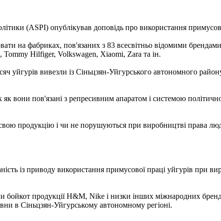
політики (ASPI) опублікував доповідь про використання примусов
ати на фабриках, пов'язаних з 83 всесвітньо відомими брендами
 Tommy Hilfiger, Volkswagen, Xiaomi, Zara та ін.
тисяч уйгурів вивезли із Сіньцзян-Уйгурського автономного райо
як вони пов'язані з репресивним апаратом і системою політичної 
ь свою продукцію і чи не порушуються при виробництві права лю
ність із приводу використання примусової праці уйгурів при вир
сили бойкот продукції H&M, Nike і низки інших міжнародних бренд
вовни в Сіньцзян-Уйгурському автономному регіоні.