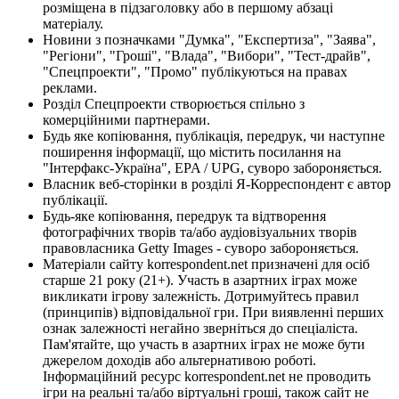
розміщена в підзаголовку або в першому абзаці
матеріалу.
Новини з позначками "Думка", "Експертиза", "Заява",
"Регіони", "Гроші", "Влада", "Вибори", "Тест-драйв",
"Спецпроекти", "Промо" публікуються на правах
реклами.
Розділ Спецпроекти створюється спільно з
комерційними партнерами.
Будь яке копіювання, публікація, передрук, чи наступне
поширення інформації, що містить посилання на
"Інтерфакс-Україна", EPA / UPG, суворо забороняється.
Власник веб-сторінки в розділі Я-Корреспондент є автор
публікації.
Будь-яке копіювання, передрук та відтворення
фотографічних творів та/або аудіовізуальних творів
правовласника Getty Images - суворо забороняється.
Матеріали сайту korrespondent.net призначені для осіб
старше 21 року (21+). Участь в азартних іграх може
викликати ігрову залежність. Дотримуйтесь правил
(принципів) відповідальної гри. При виявленні перших
ознак залежності негайно зверніться до спеціаліста.
Пам'ятайте, що участь в азартних іграх не може бути
джерелом доходів або альтернативою роботі.
Інформаційний ресурс korrespondent.net не проводить
ігри на реальні та/або віртуальні гроші, також сайт не