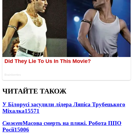
ЧИТАЙТЕ ТАКОЖ
У Білорусі засудили лідера Ляпіса Трубецького
Міхалка
15571
Сюжет
Масова смерть на пляжі. Робота ППО
Росії
15006