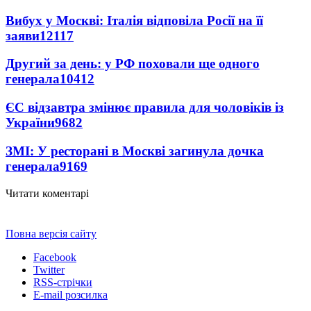
Вибух у Москві: Італія відповіла Росії на її
заяви
12117
Другий за день: у РФ поховали ще одного
генерала
10412
ЄС відзавтра змінює правила для чоловіків із
України
9682
ЗМІ: У ресторані в Москві загинула дочка
генерала
9169
Читати коментарі
Повна версія сайту
Facebook
Twitter
RSS-стрічки
E-mail розсилка