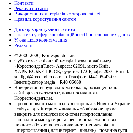
Контакти
Реклама на сайті
Використання матеріалів korrespondent.net
Правила користування сайтом
Договір користування сайтом
Політика у сфері конфіденційності і персональних даних
Угода щодо користування
Редакція
© 2000-2026, Korrespondent.net
Суб'єкт у сфері онлайн-медіа Назва онлайн-медіа –
«КореспонденТ.net» Адреса: 02091, місто Київ,
ХАРКІВСЬКЕ ШОСЕ, будинок 172-Б, офіс 208/1 E-mail:
sunlight@mediadim.com.ua
Телефон: 044-205-43-00
Ідентифікатор медіа – R40-06068
Використання будь-яких матеріалів, розміщених на
сайті, дозволяється за умови посилання на
Корреспондент.net.
При копіюванні матеріалів зі сторінки « Новини України
і світу» , для інтернет - видань - обов'язкове пряме
відкрите для пошукових систем гіперпосилання .
Посилання має бути розміщена в незалежності від
повного або часткового використання матеріалів.
Гіперпосилання ( для інтернет - видань) - повинна бути