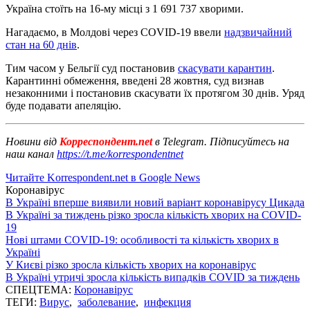
Україна стоїть на 16-му місці з 1 691 737 хворими.
Нагадаємо, в Молдові через COVID-19 ввели
надзвичайний
стан на 60 днів
.
Тим часом у Бельгії суд постановив
скасувати карантин
.
Карантинні обмеження, введені 28 жовтня, суд визнав
незаконними і постановив скасувати їх протягом 30 днів. Уряд
буде подавати апеляцію.
Новини від
Корреспондент.net
в Telegram. Підписуйтесь на
наш канал
https://t.me/korrespondentnet
Читайте Korrespondent.net в Google News
Коронавірус
В Україні вперше виявили новий варіант коронавірусу Цикада
В Україні за тиждень різко зросла кількість хворих на COVID-
19
Нові штами COVID-19: особливості та кількість хворих в
Україні
У Києві різко зросла кількість хворих на коронавірус
В Україні утричі зросла кількість випадків COVID за тиждень
СПЕЦТЕМА:
Коронавірус
ТЕГИ:
Вирус
,
заболевание
,
инфекция