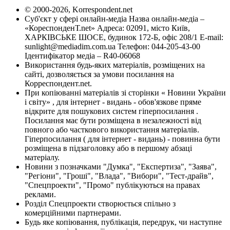
© 2000-2026, Korrespondent.net
Суб'єкт у сфері онлайн-медіа Назва онлайн-медіа –
«КореспонденТ.net» Адреса: 02091, місто Київ,
ХАРКІВСЬКЕ ШОСЕ, будинок 172-Б, офіс 208/1 E-mail:
sunlight@mediadim.com.ua
Телефон: 044-205-43-00
Ідентифікатор медіа – R40-06068
Використання будь-яких матеріалів, розміщених на
сайті, дозволяється за умови посилання на
Корреспондент.net.
При копіюванні матеріалів зі сторінки « Новини України
і світу» , для інтернет - видань - обов'язкове пряме
відкрите для пошукових систем гіперпосилання .
Посилання має бути розміщена в незалежності від
повного або часткового використання матеріалів.
Гіперпосилання ( для інтернет - видань) - повинна бути
розміщена в підзаголовку або в першому абзаці
матеріалу.
Новини з позначками "Думка", "Експертиза", "Заява",
"Регіони", "Гроші", "Влада", "Вибори", "Тест-драйв",
"Спецпроекти", "Промо" публікуються на правах
реклами.
Розділ Спецпроекти створюється спільно з
комерційними партнерами.
Будь яке копіювання, публікація, передрук, чи наступне