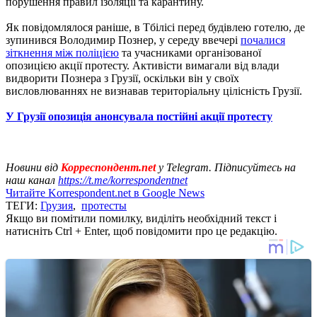
порушення правил ізоляції та карантину.
Як повідомлялося раніше, в Тбілісі перед будівлею готелю, де
зупинився Володимир Познер, у середу ввечері
почалися
зіткнення між поліцією
та учасниками організованої
опозицією акції протесту. Активісти вимагали від влади
видворити Познера з Грузії, оскільки він у своїх
висловлюваннях не визнавав територіальну цілісність Грузії.
У Грузії опозиція анонсувала постійні акції протесту
Новини від
Корреспондент.net
у Telegram. Підписуйтесь на
наш канал
https://t.me/korrespondentnet
Читайте Korrespondent.net в Google News
ТЕГИ:
Грузия
,
протесты
Якщо ви помітили помилку, виділіть необхідний текст і
натисніть Ctrl + Enter, щоб повідомити про це редакцію.