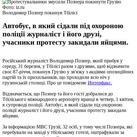
Фото: iz.ru
Володимир Познер покинув Тбілісі
Автобус, в який сідали під охороною
поліції журналіст і його друзі,
учасники протесту закидали яйцями.
Російський журналіст Володимир Познер, який прибув у
середу, 31 березня, у Тбілісі разом з друзями, щоб відзначити
своє 87-річчя, покинув Грузію у зв'язку з акціями опозиційних
партій та їх прихильників, що проходили всю ніч у
грузинській столиці. Про це повідомляє
Интерфакс.
Відзначається, що Познер та його гості добралися до
Тбіліського міжнародного аеропорту вранці в четвер, 1 квітня,
в супроводі поліції. Автобус, в який сідали під охороною
поліції журналіст і його друзі, учасники протесту закидали
яйцями.
За інформацією МВС Грузії, 32 осіб, у тому числі Познера, які
перебували на заході у тбіліському готелі, оштрафували за