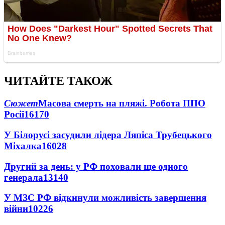
ЧИТАЙТЕ ТАКОЖ
Сюжет
Масова смерть на пляжі. Робота ППО
Росії
16170
У Білорусі засудили лідера Ляпіса Трубецького
Міхалка
16028
Другий за день: у РФ поховали ще одного
генерала
13140
У МЗС РФ відкинули можливість завершення
війни
10226