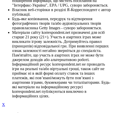
поширення інформації, що містить посилання на
"Інтерфакс-Україна", EPA / UPG, суворо забороняється.
Власник веб-сторінки в розділі Я-Корреспондент є автор
публікації.
Будь-яке копіювання, передрук та відтворення
фотографічних творів та/або аудіовізуальних творів
правовласника Getty Images - суворо забороняється.
Матеріали сайту korrespondent.net призначені для осіб
старше 21 року (21+). Участь в азартних іграх може
викликати ігрову залежність. Дотримуйтесь правил
(принципів) відповідальної гри. При виявленні перших
ознак залежності негайно зверніться до спеціаліста.
Пам'ятайте, що участь в азартних іграх не може бути
джерелом доходів або альтернативою роботі.
Інформаційний ресурс korrespondent.net не проводить
ігри на реальні та/або віртуальні гроші, також сайт не
приймає ні в якій формі оплату ставок та інших
платежів, які пов’язані/можуть бути пов’язані з
азартними іграми, букмекерами чи тоталізаторами. Будь-
які матеріали на інформаційному ресурсі
korrespondent.net публікуються виключно в
інформаційних цілях.
X