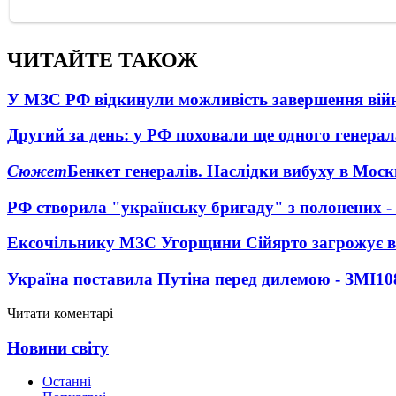
ЧИТАЙТЕ ТАКОЖ
У МЗС РФ відкинули можливість завершення вій
Другий за день: у РФ поховали ще одного генерал
Сюжет
Бенкет генералів. Наслідки вибуху в Моск
РФ створила "українську бригаду" з полонених -
Ексочільнику МЗС Угорщини Сійярто загрожує в
Україна поставила Путіна перед дилемою - ЗМІ
10
Читати коментарі
Новини світу
Останні