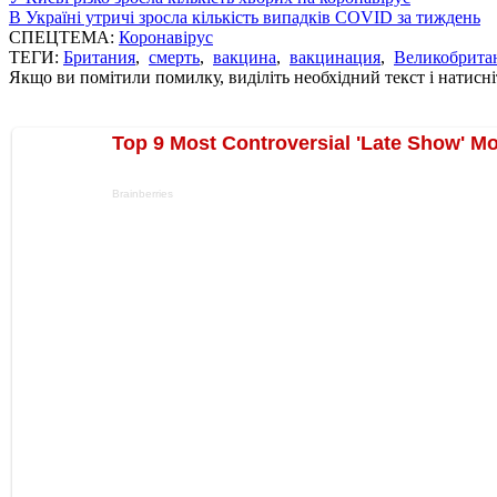
В Україні утричі зросла кількість випадків COVID за тиждень
СПЕЦТЕМА:
Коронавірус
ТЕГИ:
Британия
,
смерть
,
вакцина
,
вакцинация
,
Великобрита
Якщо ви помітили помилку, виділіть необхідний текст і натисніт