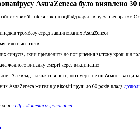
навірусу AstraZeneca було виявлено 30 ви
ичайних тромбів після вакцинації від коронавірусу препаратом Ox
 випадків тромбозу серед вакцинованих AstraZeneca.
заявили в агентстві.
их синусів, який призводить до погіршення відтоку крові від го
нала жодного випадку смерті через вакцинацію.
ини. Але влада також говорить, що смерті не пов'язані з вакцина
их AstraZeneca жителів у віковій групі до 60 років влада
дозвол
ш канал
https://t.me/korrespondentnet
9
ні