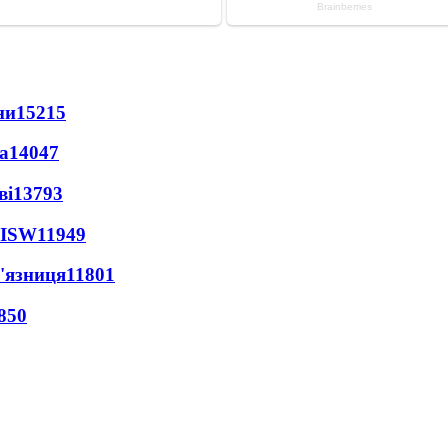
ни
15215
а
14047
ві
13793
 ISW
11949
'язниця
11801
850