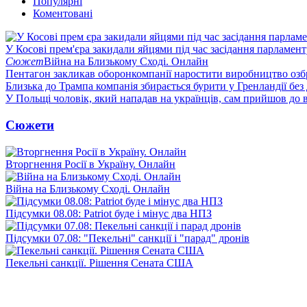
Популярні
Коментовані
У Косові прем'єра закидали яйцями під час засідання парламент
Сюжет
Війна на Близькому Сході. Онлайн
Пентагон закликав оборонкомпанії наростити виробництво озб
Близька до Трампа компанія збирається бурити у Гренландії без
У Польщі чоловік, який нападав на українців, сам прийшов до в
Сюжети
Вторгнення Росії в Україну. Онлайн
Війна на Близькому Сході. Онлайн
Підсумки 08.08: Patriot буде і мінус два НПЗ
Підсумки 07.08: "Пекельні" санкції і "парад" дронів
Пекельні санкції. Рішення Сената США