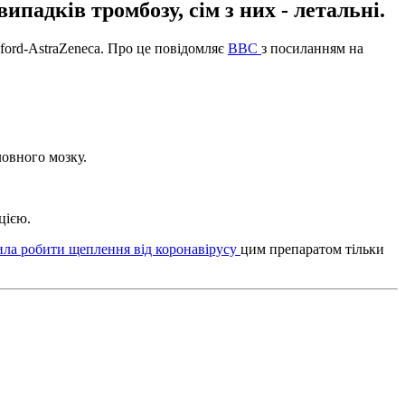
падків тромбозу, сім з них - летальні.
ford-AstraZeneca. Про це повідомляє
BBC
з посиланням на
ловного мозку.
цією.
ила робити щеплення від коронавірусу
цим препаратом тільки