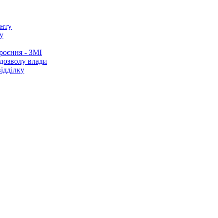
у
роєння - ЗМІ
 дозволу влади
ідділку