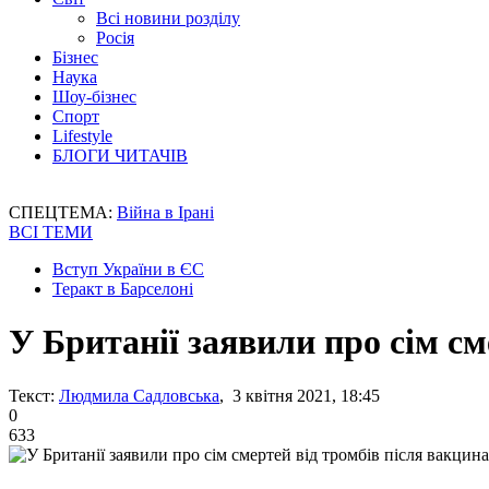
Всі новини розділу
Росія
Бізнес
Наука
Шоу-бізнес
Спорт
Lifestyle
БЛОГИ ЧИТАЧІВ
СПЕЦТЕМА:
Війна в Ірані
ВСІ ТЕМИ
Вступ України в ЄС
Теракт в Барселоні
У Британії заявили про сім см
Текст:
Людмила Садловська
, 3 квітня 2021, 18:45
0
633