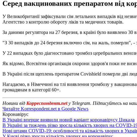
Серед вакцинованих препаратом від коро
У Великобританії зафіксували сім летальних випадків від незв
Агентство з контролю обороту ліків та медичних товарів.
За даними регулятора на 27 березня, в країні було виявлено 30
"З 30 випадків до 24 березня включно сім, на жаль, померли", - 
У 22 випадках було діагностовано тромбоз церебральних венозн
Як відомо, Всесвітня організація охорони здоров'я поки не виз
В Україні після щеплень препаратом Covishield померли дві люд
Нагадаємо, в Німеччині на тлі виявлення тромбозу у вакцинован
громадянам в категорії 60+.
Новини від
Корреспондент.net
у Telegram. Підписуйтесь на на
Читайте Korrespondent.net в Google News
Коронавірус
В Україні вперше виявили новий варіант коронавірусу Цикада
В Україні за тиждень різко зросла кількість хворих на COVID-1
Нові штами COVID-19: особливості та кількість хворих в Украї
У Києві різко зросла кількість хворих на коронавірус