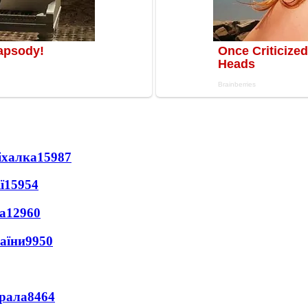
іхалка
15987
ї
15954
а
12960
раїни
9950
ерала
8464