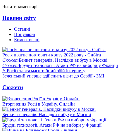
Читати коментарі
Новини світу
Останні
Популярні
Коментовані
Росія прагне повторити кризу 2022 року - Сибіга
Сюжет
Бенкет генералів. Наслідки вибуху в Москві
Сюжет
Брудні технології. Атаки РФ на вибори у Франції
У Росії стався масштабний збій інтернету
Зеленський уперше здійснить візит до Сербії - ЗМІ
Сюжети
Вторгнення Росії в Україну. Онлайн
Бенкет генералів. Наслідки вибуху в Москві
Брудні технології. Атаки РФ на вибори у Франції