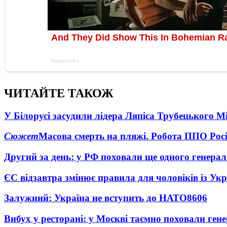
ЧИТАЙТЕ ТАКОЖ
У Білорусі засудили лідера Ляпіса Трубецького М
Сюжет
Масова смерть на пляжі. Робота ППО Росі
Другий за день: у РФ поховали ще одного генерал
ЄС відзавтра змінює правила для чоловіків із Ук
Залужний: Україна не вступить до НАТО
8606
Вибух у ресторані: у Москві таємно поховали ген