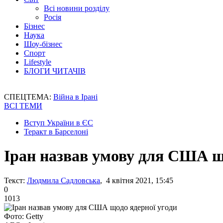
Всі новини розділу
Росія
Бізнес
Наука
Шоу-бізнес
Спорт
Lifestyle
БЛОГИ ЧИТАЧІВ
СПЕЦТЕМА:
Війна в Ірані
ВСІ ТЕМИ
Вступ України в ЄС
Теракт в Барселоні
Іран назвав умову для США щ
Текст:
Людмила Садловська
, 4 квітня 2021, 15:45
0
1013
Фото: Getty