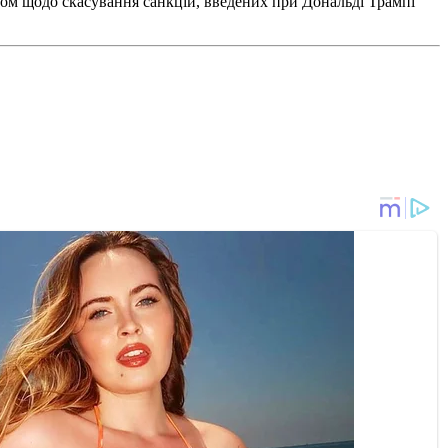
ом щодо скасування санкцій, введених при Дональді Трампі