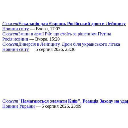
Сюжет
Ескалація для Європи. Російський дрон в Лейпцигу
Новини світу
— Вчора, 17:07
Сюжет
Зміни в армії РФ: що стоїть за рішенням Путіна
Росія новини
— Вчора, 15:20
Сюжет
Диверсія в Лейпцигу. Дрон біля українського літака
Новини світу
— 5 серпня 2026, 23:36
Сюжет
"Намагаються зламати Київ". Реакція Заходу на уда
Новини України
— 5 серпня 2026, 23:09