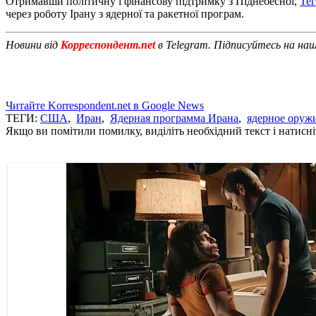
Отримавши політичну і фінансову підтримку з Піднебесної,
Тег
через роботу Ірану з ядерної та ракетної програм.
Новини від
Корреспондент.net
в Telegram. Підписуйтесь на на
Читайте Korrespondent.net в Google News
ТЕГИ:
США
,
Иран
,
Ядерная программа Ирана
,
ядерное оруж
Якщо ви помітили помилку, виділіть необхідний текст і натисніт