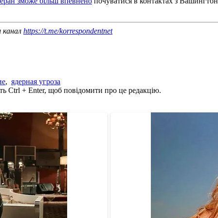
еран зможе більш впевнено
почуватися в контактах з Вашингтон
ш канал
https://t.me/korrespondentnet
ие
,
ядерная угроза
ь Ctrl + Enter, щоб повідомити про це редакцію.