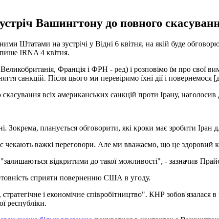
зустріч Вашингтону до повного скасуван
ними Штатами на зустрічі у Відні 6 квітня, на якій буде обгово
 пише IRNA 4 квітня.
 Великобританія, Франція і ФРН - ред) і розповімо їм про свої 
тя санкцій. Після цього ми перевіримо їхні дії і повернемося [до
 скасування всіх американських санкцій проти Ірану, наголосив
і. Зокрема, планується обговорити, які кроки має зробити Іран д
ас чекають важкі переговори. Але ми вважаємо, що це здоровий 
 "залишаються відкритими до такої можливості", - зазначив Прай
готовність сприяти поверненню США в угоду.
стратегічне і економічне співробітництво". КНР зобов'язалася в 
ї республіки.