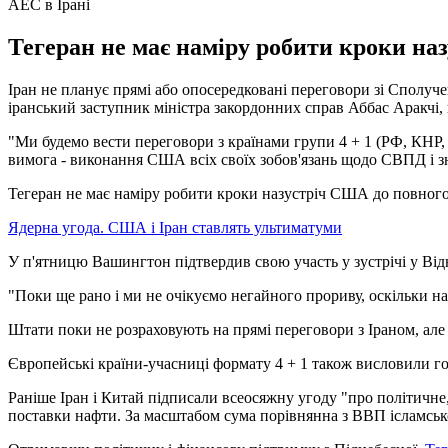
АЕС в Ірані
Тегеран не має наміру робити кроки на
Іран не планує прямі або опосередковані переговори зі Сполуче
іранський заступник міністра закордонних справ Аббас Аракчі,
"Ми будемо вести переговори з країнами групи 4 + 1 (РФ, КНР,
вимога - виконання США всіх своїх зобов'язань щодо СВПД і знят
Тегеран не має наміру робити кроки назустріч США до повного
Ядерна угода. США і Іран ставлять ультиматуми
У п'ятницю Вашингтон підтвердив свою участь у зустрічі у Відн
"Поки ще рано і ми не очікуємо негайного прориву, оскільки н
Штати поки не розраховують на прямі переговори з Іраном, але
Європейські країни-учасниці формату 4 + 1 також висловили 
Раніше Іран і Китай підписали всеосяжну угоду "про політичне, 
поставки нафти. За масштабом сума порівнянна з ВВП ісламсько