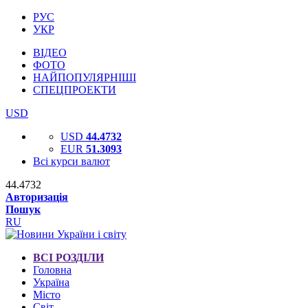
РУС
УКР
ВІДЕО
ФОТО
НАЙПОПУЛЯРНІШІ
СПЕЦПРОЕКТИ
USD
USD
44.4732
EUR
51.3093
Всі курси валют
44.4732
Авторизація
Пошук
RU
ВСІ РОЗДІЛИ
Головна
Україна
Місто
Світ