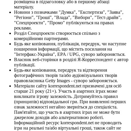
розміщена в підзаголовку або в першому абзаці
матеріалу.
Новини з позначками "Думка", "Експертиза", "Заява",
"Регіони", "Гроші", "Влада", "Вибори", "Тест-драйв",
"Спецпроекти", "Промо" публікуються на правах
реклами.
Розділ Спецпроекти створюється спільно з
комерційними партнерами.
Будь яке копіювання, публікація, передрук, чи наступне
поширення інформації, що містить посилання на
"Інтерфакс-Україна", EPA / UPG, суворо забороняється.
Власник веб-сторінки в розділі Я-Корреспондент є автор
публікації.
Будь-яке копіювання, передрук та відтворення
фотографічних творів та/або аудіовізуальних творів
правовласника Getty Images - суворо забороняється.
Матеріали сайту korrespondent.net призначені для осіб
старше 21 року (21+). Участь в азартних іграх може
викликати ігрову залежність. Дотримуйтесь правил
(принципів) відповідальної гри. При виявленні перших
ознак залежності негайно зверніться до спеціаліста.
Пам'ятайте, що участь в азартних іграх не може бути
джерелом доходів або альтернативою роботі.
Інформаційний ресурс korrespondent.net не проводить
ігри на реальні та/або віртуальні гроші, також сайт не