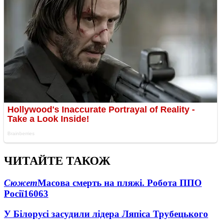
ЧИТАЙТЕ ТАКОЖ
Сюжет
Масова смерть на пляжі. Робота ППО
Росії
16063
У Білорусі засудили лідера Ляпіса Трубецького