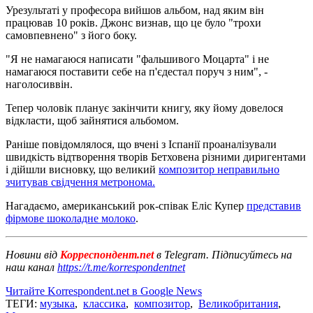
Урезультаті у професора вийшов альбом, над яким він
працював 10 років. Джонс визнав, що це було "трохи
самовпевнено" з його боку.
"Я не намагаюся написати "фальшивого Моцарта" і не
намагаюся поставити себе на п'єдестал поруч з ним", -
наголосиввін.
Тепер чоловік планує закінчити книгу, яку йому довелося
відкласти, щоб зайнятися альбомом.
Раніше повідомлялося, що вчені з Іспанії проаналізували
швидкість відтворення творів Бетховена різними диригентами
і дійшли висновку, що великий
композитор неправильно
зчитував свідчення метронома.
Нагадаємо, американський рок-співак Еліс Купер
представив
фірмове шоколадне молоко
.
Новини від
Корреспондент.net
в Telegram. Підписуйтесь на
наш канал
https://t.me/korrespondentnet
Читайте Korrespondent.net в Google News
ТЕГИ:
музыка
,
классика
,
композитор
,
Великобритания
,