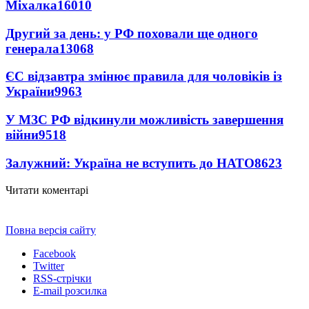
Міхалка
16010
Другий за день: у РФ поховали ще одного
генерала
13068
ЄС відзавтра змінює правила для чоловіків із
України
9963
У МЗС РФ відкинули можливість завершення
війни
9518
Залужний: Україна не вступить до НАТО
8623
Читати коментарі
Повна версія сайту
Facebook
Twitter
RSS-стрічки
E-mail розсилка