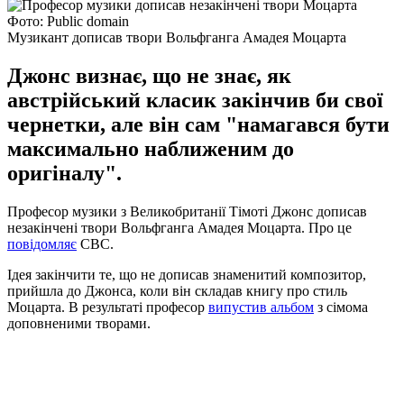
Фото: Public domain
Музикант дописав твори Вольфганга Амадея Моцарта
Джонс визнає, що не знає, як
австрійський класик закінчив би свої
чернетки, але він сам "намагався бути
максимально наближеним до
оригіналу".
Професор музики з Великобританії Тімоті Джонс дописав
незакінчені твори Вольфганга Амадея Моцарта. Про це
повідомляє
CBC.
Ідея закінчити те, що не дописав знаменитий композитор,
прийшла до Джонса, коли він складав книгу про стиль
Моцарта. В результаті професор
випустив альбом
з сімома
доповненими творами.