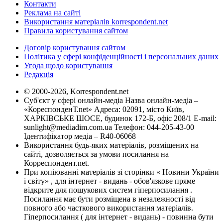
Контакти
Реклама на сайті
Використання матеріалів korrespondent.net
Правила користування сайтом
Договір користування сайтом
Політика у сфері конфіденційності і персональних даних
Угода щодо користування
Редакція
© 2000-2026, Korrespondent.net
Суб'єкт у сфері онлайн-медіа Назва онлайн-медіа –
«КореспонденТ.net» Адреса: 02091, місто Київ,
ХАРКІВСЬКЕ ШОСЕ, будинок 172-Б, офіс 208/1 E-mail:
sunlight@mediadim.com.ua
Телефон: 044-205-43-00
Ідентифікатор медіа – R40-06068
Використання будь-яких матеріалів, розміщених на
сайті, дозволяється за умови посилання на
Корреспондент.net.
При копіюванні матеріалів зі сторінки « Новини України
і світу» , для інтернет - видань - обов'язкове пряме
відкрите для пошукових систем гіперпосилання .
Посилання має бути розміщена в незалежності від
повного або часткового використання матеріалів.
Гіперпосилання ( для інтернет - видань) - повинна бути