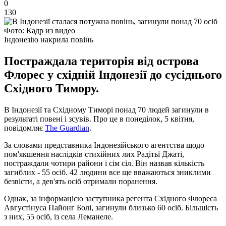
0
130
Фото: Кадр из видео
Індонезію накрила повінь
Постраждала територія від острова
Флорес у східній Індонезії до сусіднього
Східного Тимору.
В Індонезії та Східному Тиморі понад 70 людей загинули в
результаті повені і зсувів. Про це в понеділок, 5 квітня,
повідомляє
The Guardian
.
За словами представника Індонезійського агентства щодо
пом'якшення наслідків стихійних лих Радітьї Джаті,
постраждали чотири райони і сім сіл. Він назвав кількість
загиблих - 55 осіб. 42 людини все ще вважаються зниклими
безвісти, а дев'ять осіб отримали поранення.
Однак, за інформацією заступника регента Східного Флореса
Августінуса Пайонг Болі, загинули близько 60 осіб. Більшість
з них, 55 осіб, із села Леманеле.