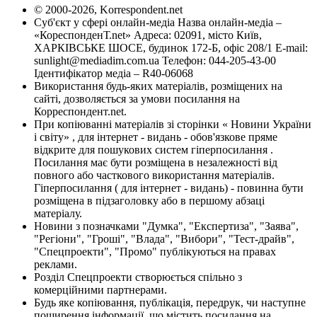
© 2000-2026, Korrespondent.net
Суб'єкт у сфері онлайн-медіа Назва онлайн-медіа –
«КореспонденТ.net» Адреса: 02091, місто Київ,
ХАРКІВСЬКЕ ШОСЕ, будинок 172-Б, офіс 208/1 E-mail:
sunlight@mediadim.com.ua
Телефон: 044-205-43-00
Ідентифікатор медіа – R40-06068
Використання будь-яких матеріалів, розміщених на
сайті, дозволяється за умови посилання на
Корреспондент.net.
При копіюванні матеріалів зі сторінки « Новини України
і світу» , для інтернет - видань - обов'язкове пряме
відкрите для пошукових систем гіперпосилання .
Посилання має бути розміщена в незалежності від
повного або часткового використання матеріалів.
Гіперпосилання ( для інтернет - видань) - повинна бути
розміщена в підзаголовку або в першому абзаці
матеріалу.
Новини з позначками "Думка", "Експертиза", "Заява",
"Регіони", "Гроші", "Влада", "Вибори", "Тест-драйв",
"Спецпроекти", "Промо" публікуються на правах
реклами.
Розділ Спецпроекти створюється спільно з
комерційними партнерами.
Будь яке копіювання, публікація, передрук, чи наступне
поширення інформації, що містить посилання на