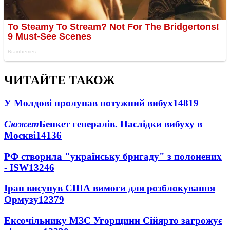
ЧИТАЙТЕ ТАКОЖ
У Молдові пролунав потужний вибух
14819
Сюжет
Бенкет генералів. Наслідки вибуху в
Москві
14136
РФ створила "українську бригаду" з полонених
- ISW
13246
Іран висунув США вимоги для розблокування
Ормузу
12379
Ексочільнику МЗС Угорщини Сійярто загрожує