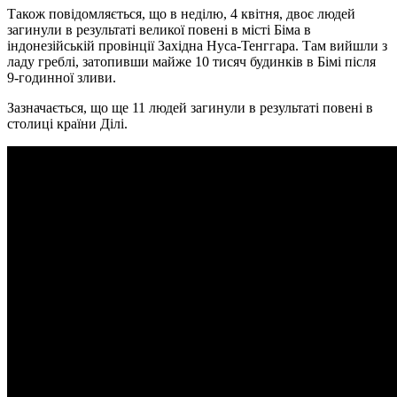
Також повідомляється, що в неділю, 4 квітня, двоє людей
загинули в результаті великої повені в місті Біма в
індонезійській провінції Західна Нуса-Тенггара. Там вийшли з
ладу греблі, затопивши майже 10 тисяч будинків в Бімі після
9-годинної зливи.
Зазначається, що ще 11 людей загинули в результаті повені в
столиці країни Ділі.