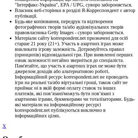
"Інтерфакс-Україна", EPA / UPG, суворо забороняється.
Власник веб-сторінки в розділі Я-Корреспондент є автор
публікації.
Будь-яке копіювання, передрук та відтворення
фотографічних творів та/або аудіовізуальних творів
правовласника Getty Images - суворо забороняється.
Матеріали сайту korrespondent.net призначені для осіб
старше 21 року (21+). Участь в азартних іграх може
викликати ігрову залежність. Дотримуйтесь правил
(принципів) відповідальної гри. При виявленні перших
ознак залежності негайно зверніться до спеціаліста.
Пам'ятайте, що участь в азартних іграх не може бути
джерелом доходів або альтернативою роботі.
Інформаційний ресурс korrespondent.net не проводить
ігри на реальні та/або віртуальні гроші, також сайт не
приймає ні в якій формі оплату ставок та інших
платежів, які пов’язані/можуть бути пов’язані з
азартними іграми, букмекерами чи тоталізаторами. Будь-
які матеріали на інформаційному ресурсі
korrespondent.net публікуються виключно в
інформаційних цілях.
X